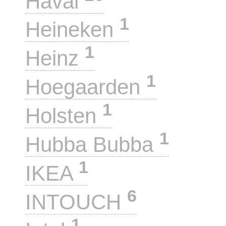
Haval
1
Heineken
1
Heinz
1
Hoegaarden
1
Holsten
1
Hubba Bubba
1
IKEA
6
INTOUCH
1