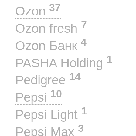
37
Ozon
7
Ozon fresh
4
Ozon Банк
1
PASHA Holding
14
Pedigree
10
Pepsi
1
Pepsi Light
3
Pepsi Max