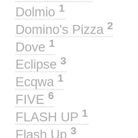
1
Dolmio
2
Domino's Pizza
1
Dove
3
Eclipse
1
Ecqwa
6
FIVE
1
FLASH UP
3
Flash Up