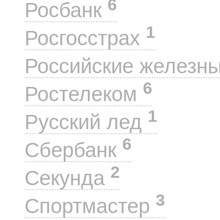
6
Росбанк
1
Росгосстрах
Российские железн
6
Ростелеком
1
Русский лед
6
Сбербанк
2
Секунда
3
Спортмастер