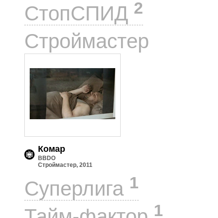
2
СтопСПИД
1
Строймастер
Комар
BBDO
Строймастер, 2011
1
Суперлига
1
Тайм-фактор