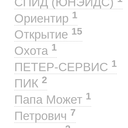
СПИД (ЮНЭЙДС)
1
Ориентир
15
Открытие
1
Охота
1
ПЕТЕР-СЕРВИС
2
ПИК
1
Папа Может
7
Петрович