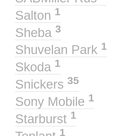
1
Salton
3
Sheba
1
Shuvelan Park
1
Skoda
35
Snickers
1
Sony Mobile
1
Starburst
1