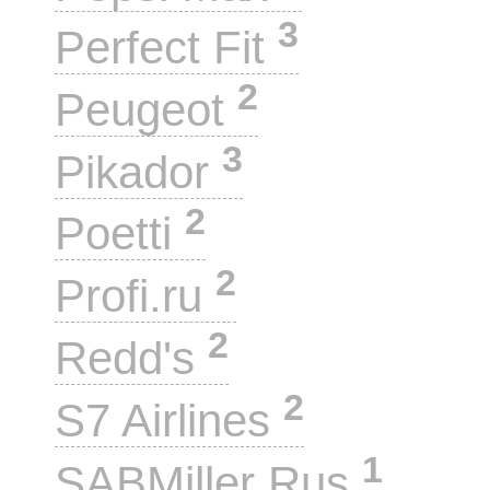
3
Perfect Fit
2
Peugeot
3
Pikador
2
Poetti
2
Profi.ru
2
Redd's
2
S7 Airlines
1
SABMiller Rus