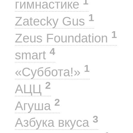
1
гимнастике
1
Zatecky Gus
1
Zeus Foundation
4
smart
1
«Суббота!»
2
АЦЦ
2
Агуша
3
Азбука вкуса