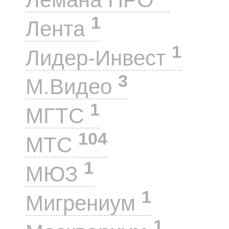
1
Лента
1
Лидер-Инвест
3
М.Видео
1
МГТС
104
МТС
1
МЮЗ
1
Мигрениум
1