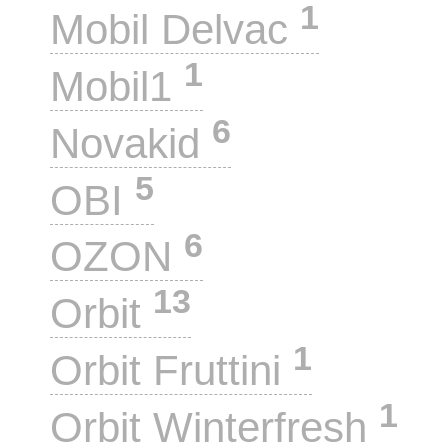
1
Mobil Delvac
1
Mobil1
6
Novakid
5
OBI
6
OZON
13
Orbit
1
Orbit Fruttini
1
Orbit Winterfresh