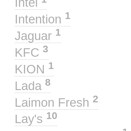
Intel
1
Intention
1
Jaguar
3
KFC
1
KION
8
Lada
2
Laimon Fresh
10
Lay's