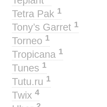
Teplant
1
Tetra Pak
1
Tony’s Garret
1
Torneo
1
Tropicana
1
Tunes
1
Tutu.ru
4
Twix
2