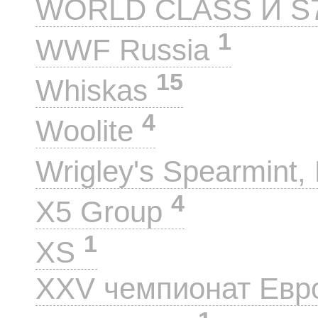
WORLD CLASS И S
1
WWF Russia
15
Whiskas
4
Woolite
Wrigley's Spearmint, 
4
X5 Group
1
XS
XXV чемпионат Евр