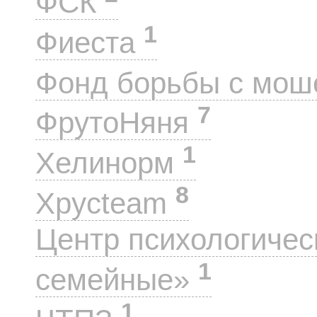
ФСК
1
Фиеста
Фонд борьбы с мо
7
ФрутоНяня
1
Хелинорм
8
Хрусteam
Центр психологиче
1
семейные»
1