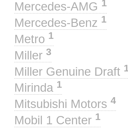
1
Mercedes-AMG
1
Mercedes-Benz
1
Metro
3
Miller
Miller Genuine Draft
1
Mirinda
4
Mitsubishi Motors
1
Mobil 1 Center