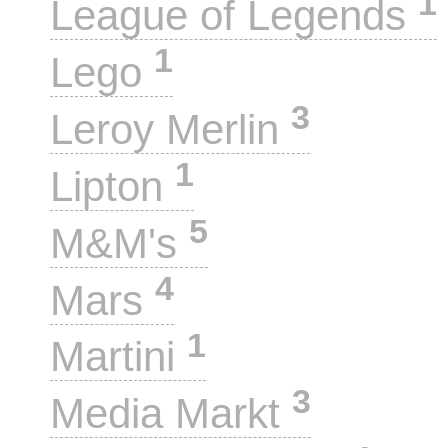
1
League of Legends
1
Lego
3
Leroy Merlin
1
Lipton
5
M&M's
4
Mars
1
Martini
3
Media Markt