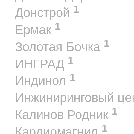
1
Донстрой
1
Ермак
1
Золотая Бочка
1
ИНГРАД
1
Индинол
Инжиниринговый це
1
Калинов Родник
1
Кардиомагнил