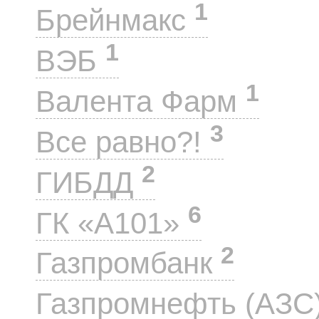
1
Брейнмакс
1
ВЭБ
1
Валента Фарм
3
Все равно?!
2
ГИБДД
6
ГК «А101»
2
Газпромбанк
Газпромнефть (АЗС