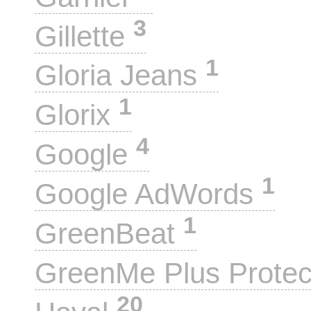
3
Gillette
1
Gloria Jeans
1
Glorix
4
Google
1
Google AdWords
1
GreenBeat
GreenMe Plus Prote
20