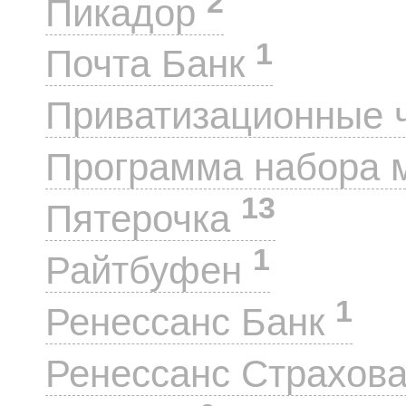
2
Пикадор
1
Почта Банк
Приватизационные 
Программа набора 
13
Пятерочка
1
Райтбуфен
1
Ренессанс Банк
Ренессанс Страхов