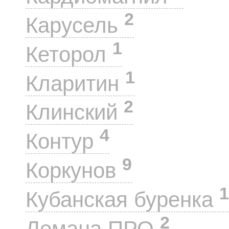
2
Карусель
1
Кеторол
1
Кларитин
2
Клинский
4
Контур
9
Коркунов
1
Кубанская буренка
2
Лемана ПРО