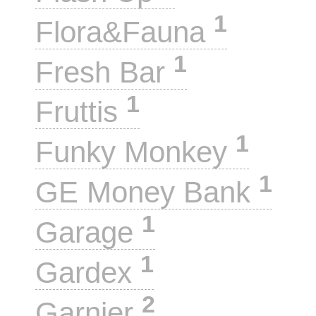
1
Flora&Fauna
1
Fresh Bar
1
Fruttis
1
Funky Monkey
1
GE Money Bank
1
Garage
1
Gardex
2
Garnier