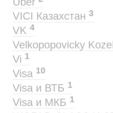
Uber
3
VICI Казахстан
4
VK
Velkopopovicky Koze
1
Vi
10
Visa
1
Visa и ВТБ
1
Visa и МКБ