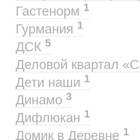
1
Гастенорм
1
Гурмания
5
ДСК
Деловой квартал «
1
Дети наши
3
Динамо
1
Дифлюкан
1
Домик в Деревне