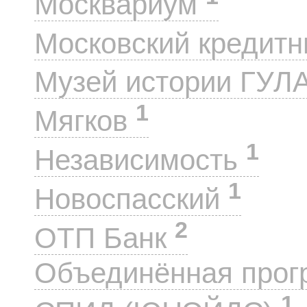
Москвариум
Московский кредит
Музей истории ГУЛ
1
Мягков
1
Независимость
1
Новоспасский
2
ОТП Банк
Объединённая прог
1