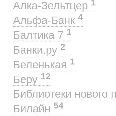
1
Алка-Зельтцер
4
Альфа-Банк
1
Балтика 7
2
Банки.ру
1
Беленькая
12
Беру
Библиотеки нового 
54
Билайн