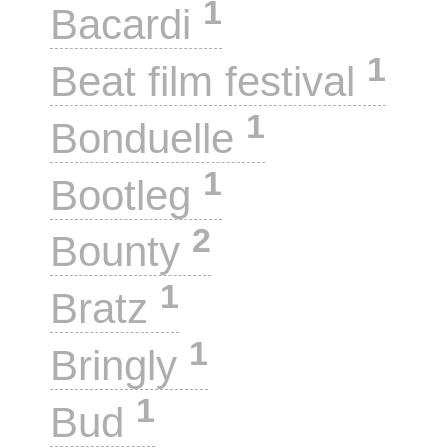
1
Bacardi
1
Beat film festival
1
Bonduelle
1
Bootleg
2
Bounty
1
Bratz
1
Bringly
1
Bud