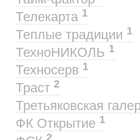
1
Телекарта
1
Теплые традиции
1
ТехноНИКОЛЬ
1
Техносерв
2
Траст
Третьяковская гале
1
ФК Открытие
2