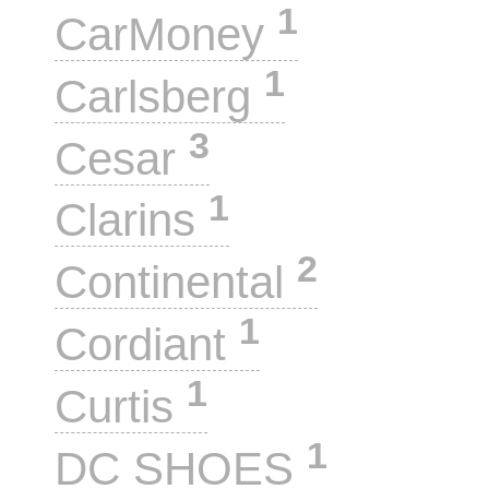
1
CarMoney
1
Carlsberg
3
Cesar
1
Clarins
2
Continental
1
Cordiant
1
Curtis
1
DC SHOES