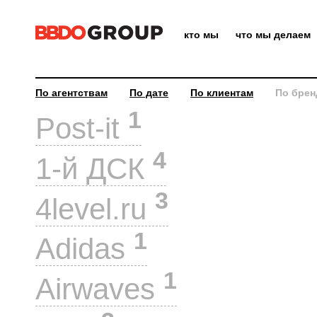
кто мы
что мы делаем
По агентствам
По дате
По клиентам
По брен
1
Post-it
4
1-й ДСК
3
4level.ru
1
Adidas
1
Airwaves