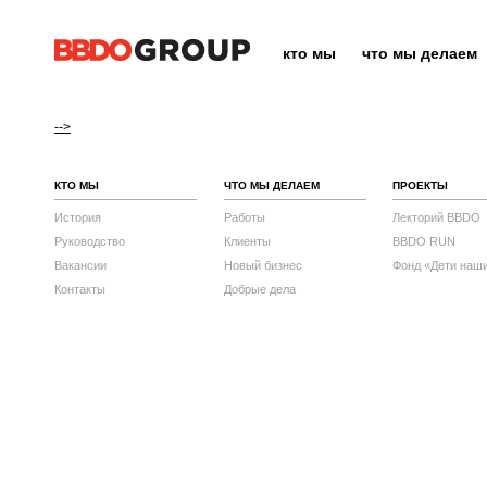
кто мы
что мы делаем
-->
КТО МЫ
ЧТО МЫ ДЕЛАЕМ
ПРОЕКТЫ
История
Работы
Лекторий BBDO
Руководство
Клиенты
BBDO RUN
Вакансии
Новый бизнес
Фонд «Дети наш
Контакты
Добрые дела