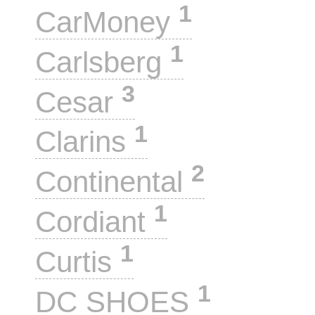
1
CarMoney
1
Carlsberg
3
Cesar
1
Clarins
2
Continental
1
Cordiant
1
Curtis
1
DC SHOES