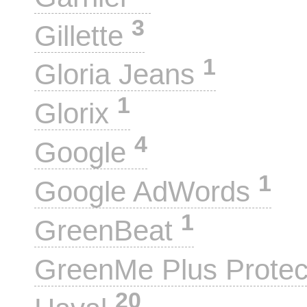
3
Gillette
1
Gloria Jeans
1
Glorix
4
Google
1
Google AdWords
1
GreenBeat
GreenMe Plus Prote
20