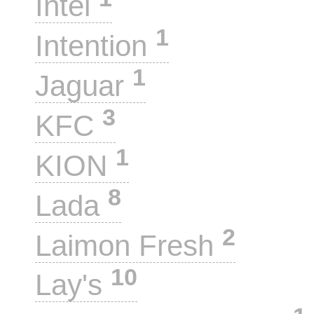
Intel
1
Intention
1
Jaguar
3
KFC
1
KION
8
Lada
2
Laimon Fresh
10
Lay's