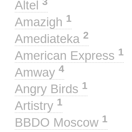
3
Altel
1
Amazigh
2
Amediateka
1
American Express
4
Amway
1
Angry Birds
1
Artistry
1
BBDO Moscow