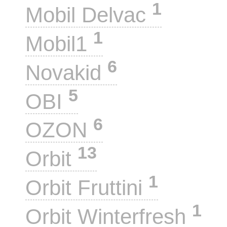
1
Mobil Delvac
1
Mobil1
6
Novakid
5
OBI
6
OZON
13
Orbit
1
Orbit Fruttini
1
Orbit Winterfresh