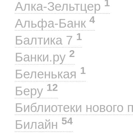
1
Алка-Зельтцер
4
Альфа-Банк
1
Балтика 7
2
Банки.ру
1
Беленькая
12
Беру
Библиотеки нового 
54
Билайн