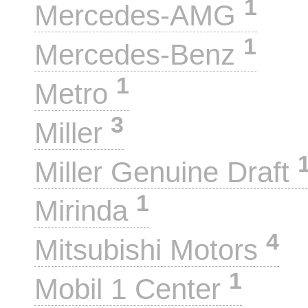
1
Mercedes-AMG
1
Mercedes-Benz
1
Metro
3
Miller
Miller Genuine Draft
1
Mirinda
4
Mitsubishi Motors
1
Mobil 1 Center