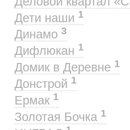
Деловой квартал «
1
Дети наши
3
Динамо
1
Дифлюкан
1
Домик в Деревне
1
Донстрой
1
Ермак
1
Золотая Бочка
1