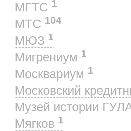
1
МГТС
104
МТС
1
МЮЗ
1
Мигрениум
1
Москвариум
Московский кредит
Музей истории ГУЛ
1
Мягков