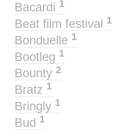
1
Bacardi
1
Beat film festival
1
Bonduelle
1
Bootleg
2
Bounty
1
Bratz
1
Bringly
1
Bud