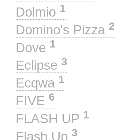
1
Dolmio
2
Domino's Pizza
1
Dove
3
Eclipse
1
Ecqwa
6
FIVE
1
FLASH UP
3
Flash Up