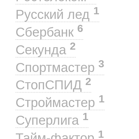
1
Русский лед
6
Сбербанк
2
Секунда
3
Спортмастер
2
СтопСПИД
1
Строймастер
1
Суперлига
1
Тайм-фактор