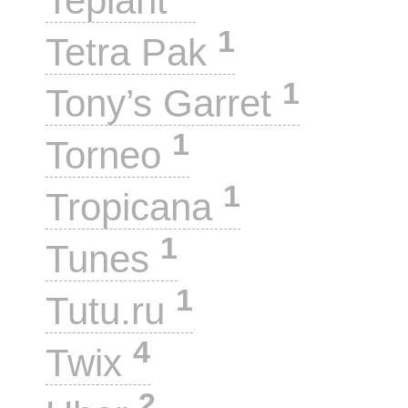
Teplant
1
Tetra Pak
1
Tony’s Garret
1
Torneo
1
Tropicana
1
Tunes
1
Tutu.ru
4
Twix
2