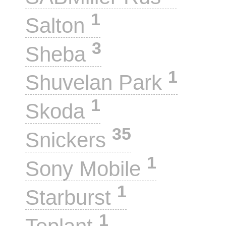
1
Salton
3
Sheba
1
Shuvelan Park
1
Skoda
35
Snickers
1
Sony Mobile
1
Starburst
1