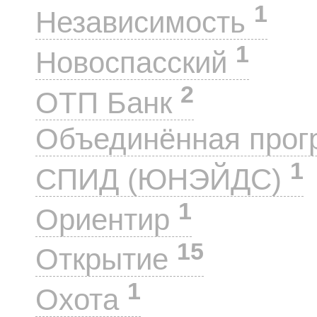
1
Независимость
1
Новоспасский
2
ОТП Банк
Объединённая прог
1
СПИД (ЮНЭЙДС)
1
Ориентир
15
Открытие
1
Охота