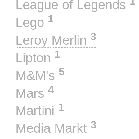
1
League of Legends
1
Lego
3
Leroy Merlin
1
Lipton
5
M&M's
4
Mars
1
Martini
3
Media Markt