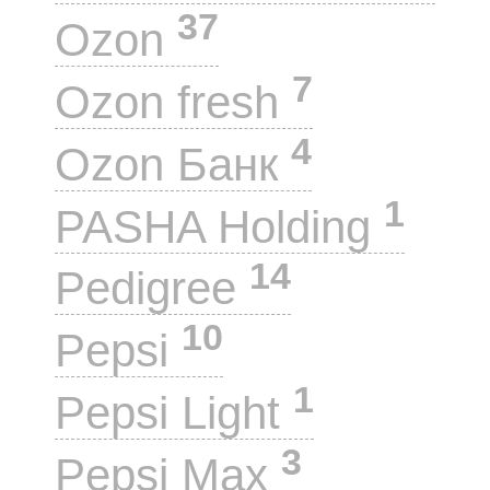
37
Ozon
7
Ozon fresh
4
Ozon Банк
1
PASHA Holding
14
Pedigree
10
Pepsi
1
Pepsi Light
3
Pepsi Max