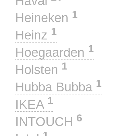
Haval
1
Heineken
1
Heinz
1
Hoegaarden
1
Holsten
1
Hubba Bubba
1
IKEA
6
INTOUCH
1