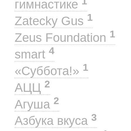
1
гимнастике
1
Zatecky Gus
1
Zeus Foundation
4
smart
1
«Суббота!»
2
АЦЦ
2
Агуша
3
Азбука вкуса