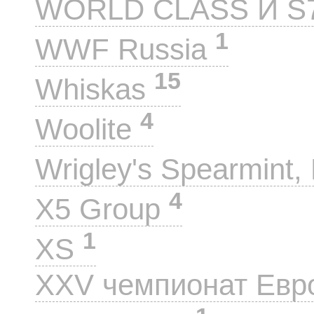
WORLD CLASS И S
1
WWF Russia
15
Whiskas
4
Woolite
Wrigley's Spearmint, 
4
X5 Group
1
XS
XXV чемпионат Евр