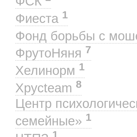
ФСК
1
Фиеста
Фонд борьбы с мо
7
ФрутоНяня
1
Хелинорм
8
Хрусteam
Центр психологиче
1
семейные»
1