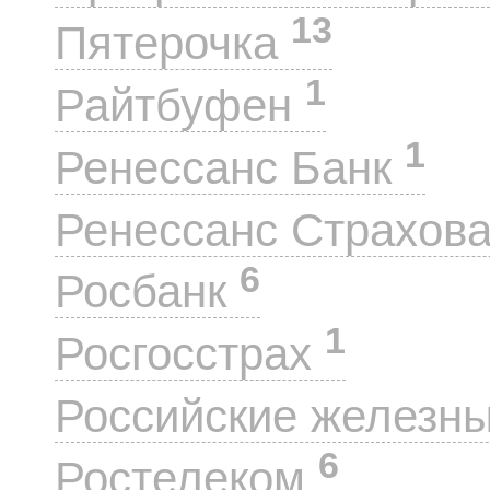
13
Пятерочка
1
Райтбуфен
1
Ренессанс Банк
Ренессанс Страхов
6
Росбанк
1
Росгосстрах
Российские железн
6
Ростелеком