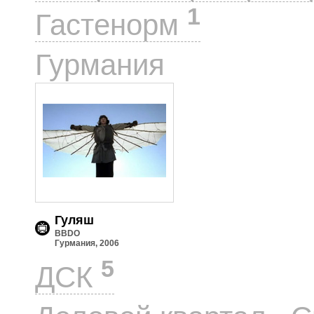
1
Гастенорм
1
Гурмания
Гуляш
BBDO
Гурмания, 2006
5
ДСК