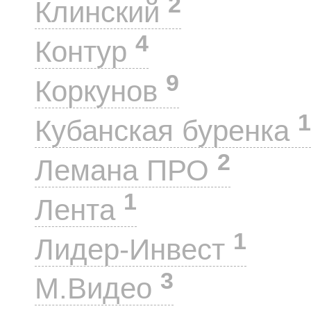
2
Клинский
4
Контур
9
Коркунов
1
Кубанская буренка
2
Лемана ПРО
1
Лента
1
Лидер-Инвест
3
М.Видео