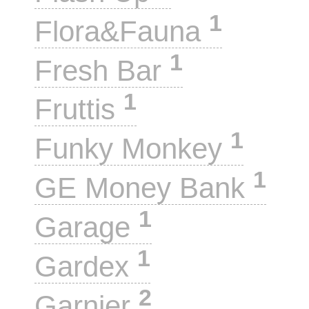
1
Flora&Fauna
1
Fresh Bar
1
Fruttis
1
Funky Monkey
1
GE Money Bank
1
Garage
1
Gardex
2
Garnier