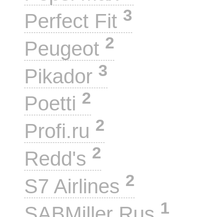
3
Perfect Fit
2
Peugeot
3
Pikador
2
Poetti
2
Profi.ru
2
Redd's
2
S7 Airlines
1
SABMiller Rus