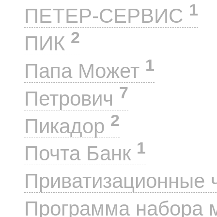
1
ПЕТЕР-СЕРВИС
2
ПИК
1
Папа Может
7
Петрович
2
Пикадор
1
Почта Банк
Приватизационные 
Программа набора 