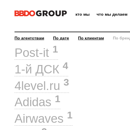
кто мы
что мы делаем
По агентствам
По дате
По клиентам
По брен
1
Post-it
4
1-й ДСК
3
4level.ru
1
Adidas
1
Airwaves