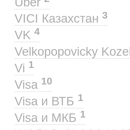
Uber
3
VICI Казахстан
4
VK
Velkopopovicky Koze
1
Vi
10
Visa
1
Visa и ВТБ
1
Visa и МКБ