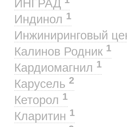
ИНГРАД
1
Индинол
Инжиниринговый це
1
Калинов Родник
1
Кардиомагнил
2
Карусель
1
Кеторол
1
Кларитин