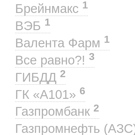
1
Брейнмакс
1
ВЭБ
1
Валента Фарм
3
Все равно?!
2
ГИБДД
6
ГК «А101»
2
Газпромбанк
Газпромнефть (АЗС