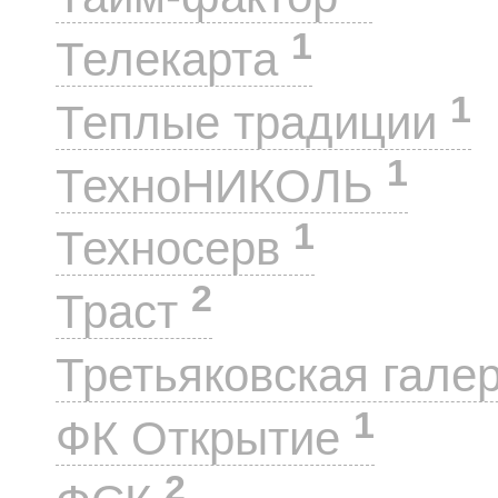
1
Телекарта
1
Теплые традиции
1
ТехноНИКОЛЬ
1
Техносерв
2
Траст
Третьяковская гале
1
ФК Открытие
2