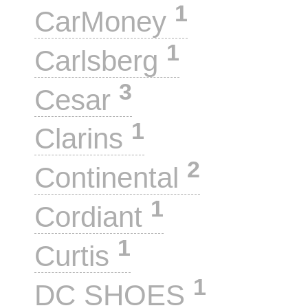
1
CarMoney
1
Carlsberg
3
Cesar
1
Clarins
2
Continental
1
Cordiant
1
Curtis
1
DC SHOES