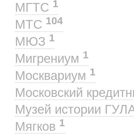
1
МГТС
104
МТС
1
МЮЗ
1
Мигрениум
1
Москвариум
Московский кредит
Музей истории ГУЛ
1
Мягков