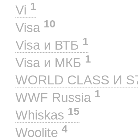
1
Vi
10
Visa
1
Visa и ВТБ
1
Visa и МКБ
WORLD CLASS И S
1
WWF Russia
15
Whiskas
4
Woolite