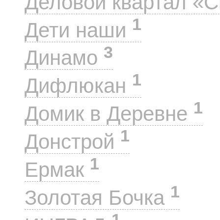
Деловой квартал «
1
Дети наши
3
Динамо
1
Дифлюкан
1
Домик в Деревне
1
Донстрой
1
Ермак
1
Золотая Бочка
1