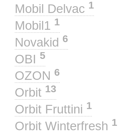
1
Mobil Delvac
1
Mobil1
6
Novakid
5
OBI
6
OZON
13
Orbit
1
Orbit Fruttini
1
Orbit Winterfresh