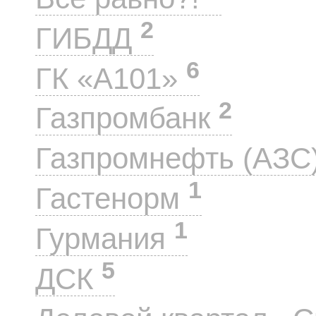
2
ГИБДД
6
ГК «А101»
2
Газпромбанк
Газпромнефть (АЗС
1
Гастенорм
1
Гурмания
5
ДСК