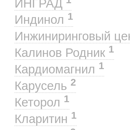
ИНГРАД
1
Индинол
Инжиниринговый це
1
Калинов Родник
1
Кардиомагнил
2
Карусель
1
Кеторол
1
Кларитин