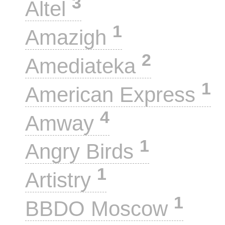
3
Altel
1
Amazigh
2
Amediateka
1
American Express
4
Amway
1
Angry Birds
1
Artistry
1
BBDO Moscow