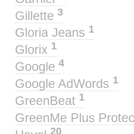
3
Gillette
1
Gloria Jeans
1
Glorix
4
Google
1
Google AdWords
1
GreenBeat
GreenMe Plus Prote
20