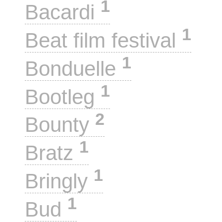
1
Bacardi
1
Beat film festival
1
Bonduelle
1
Bootleg
2
Bounty
1
Bratz
1
Bringly
1
Bud