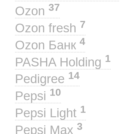
37
Ozon
7
Ozon fresh
4
Ozon Банк
1
PASHA Holding
14
Pedigree
10
Pepsi
1
Pepsi Light
3
Pepsi Max