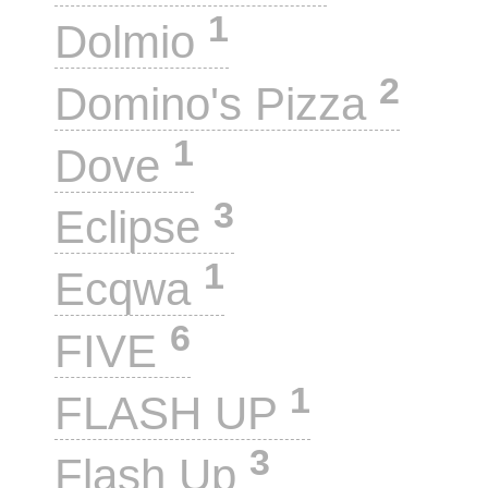
1
Dolmio
2
Domino's Pizza
1
Dove
3
Eclipse
1
Ecqwa
6
FIVE
1
FLASH UP
3
Flash Up