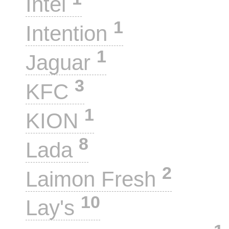
Intel
1
Intention
1
Jaguar
3
KFC
1
KION
8
Lada
2
Laimon Fresh
10
Lay's