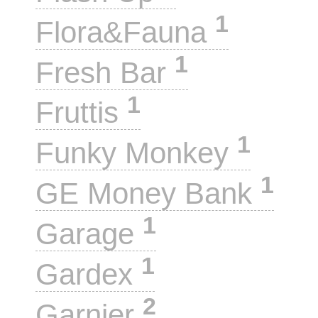
1
Flora&Fauna
1
Fresh Bar
1
Fruttis
1
Funky Monkey
1
GE Money Bank
1
Garage
1
Gardex
2
Garnier