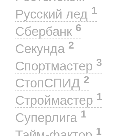
1
Русский лед
6
Сбербанк
2
Секунда
3
Спортмастер
2
СтопСПИД
1
Строймастер
1
Суперлига
1
Тайм-фактор