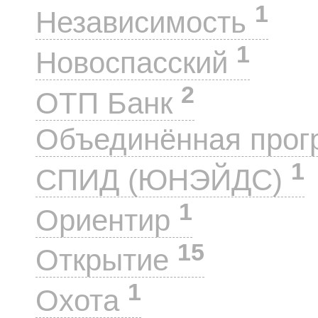
1
Независимость
1
Новоспасский
2
ОТП Банк
Объединённая прог
1
СПИД (ЮНЭЙДС)
1
Ориентир
15
Открытие
1
Охота