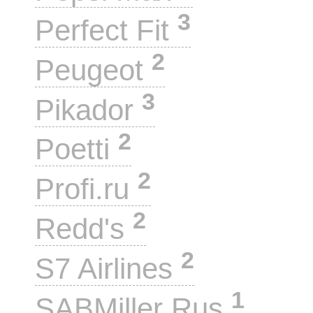
3
Perfect Fit
2
Peugeot
3
Pikador
2
Poetti
2
Profi.ru
2
Redd's
2
S7 Airlines
1
SABMiller Rus