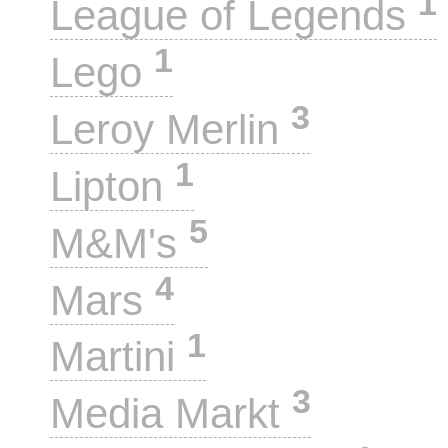
1
League of Legends
1
Lego
3
Leroy Merlin
1
Lipton
5
M&M's
4
Mars
1
Martini
3
Media Markt