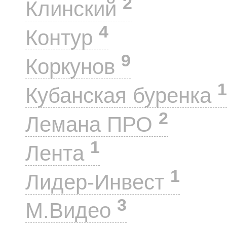
2
Клинский
4
Контур
9
Коркунов
1
Кубанская буренка
2
Лемана ПРО
1
Лента
1
Лидер-Инвест
3
М.Видео