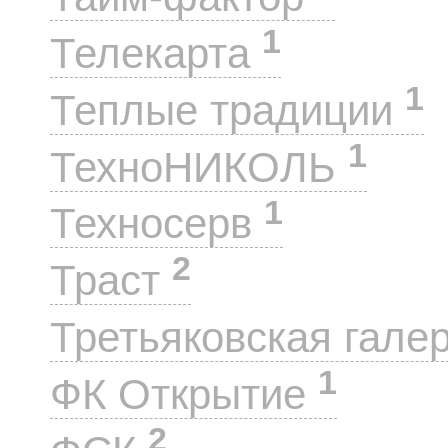
1
Телекарта
1
Теплые традиции
1
ТехноНИКОЛЬ
1
Техносерв
2
Траст
Третьяковская гале
1
ФК Открытие
2