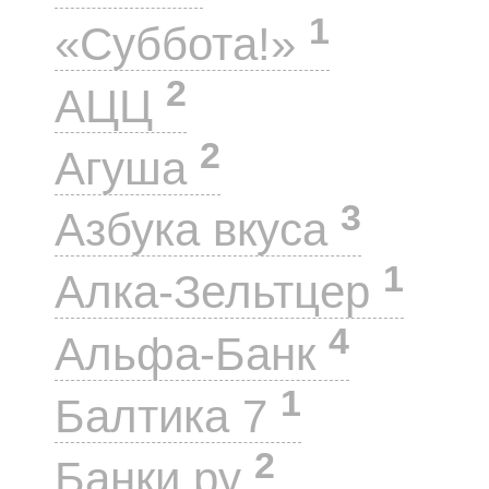
1
«Суббота!»
2
АЦЦ
2
Агуша
3
Азбука вкуса
1
Алка-Зельтцер
4
Альфа-Банк
1
Балтика 7
2
Банки.ру