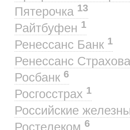
13
Пятерочка
1
Райтбуфен
1
Ренессанс Банк
Ренессанс Страхов
6
Росбанк
1
Росгосстрах
Российские железн
6
Ростелеком