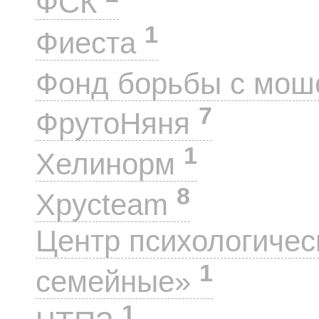
ФСК
1
Фиеста
Фонд борьбы с мо
7
ФрутоНяня
1
Хелинорм
8
Хрусteam
Центр психологиче
1
семейные»
1