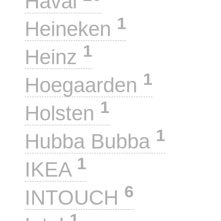
Haval
1
Heineken
1
Heinz
1
Hoegaarden
1
Holsten
1
Hubba Bubba
1
IKEA
6
INTOUCH
1