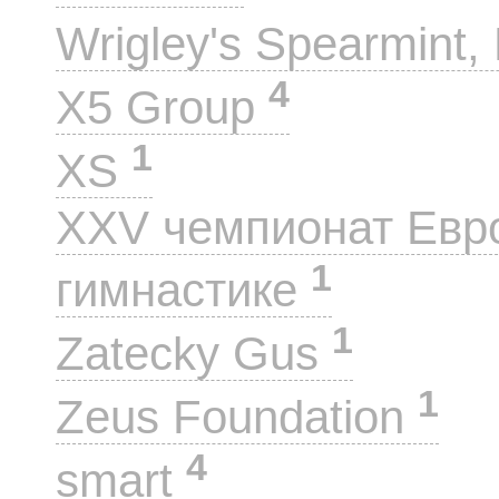
Wrigley's Spearmint, 
4
X5 Group
1
XS
XXV чемпионат Евр
1
гимнастике
1
Zatecky Gus
1
Zeus Foundation
4
smart