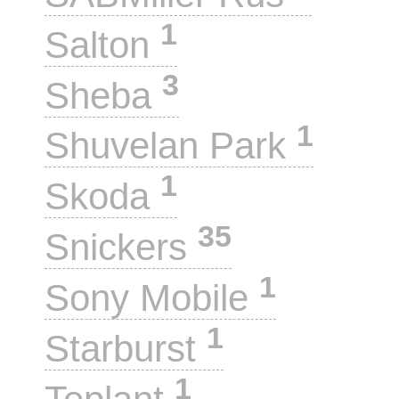
1
Salton
3
Sheba
1
Shuvelan Park
1
Skoda
35
Snickers
1
Sony Mobile
1
Starburst
1