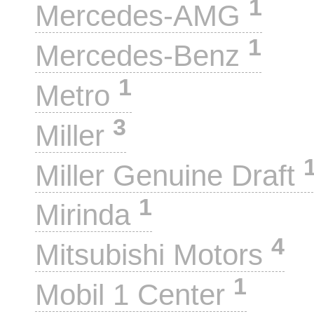
1
Mercedes-AMG
1
Mercedes-Benz
1
Metro
3
Miller
Miller Genuine Draft
1
Mirinda
4
Mitsubishi Motors
1
Mobil 1 Center