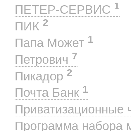
1
ПЕТЕР-СЕРВИС
2
ПИК
1
Папа Может
7
Петрович
2
Пикадор
1
Почта Банк
Приватизационные 
Программа набора 