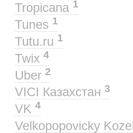
1
Tropicana
1
Tunes
1
Tutu.ru
4
Twix
2
Uber
3
VICI Казахстан
4
VK
Velkopopovicky Koze