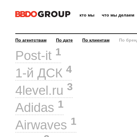
кто мы
что мы делаем
По агентствам
По дате
По клиентам
По брен
1
Post-it
4
1-й ДСК
3
4level.ru
1
Adidas
1
Airwaves