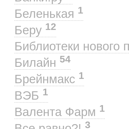
1
Беленькая
12
Беру
Библиотеки нового 
54
Билайн
1
Брейнмакс
1
ВЭБ
1
Валента Фарм
3
Все равно?!