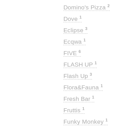
2
Domino's Pizza
1
Dove
3
Eclipse
1
Ecqwa
6
FIVE
1
FLASH UP
3
Flash Up
1
Flora&Fauna
1
Fresh Bar
1
Fruttis
1
Funky Monkey