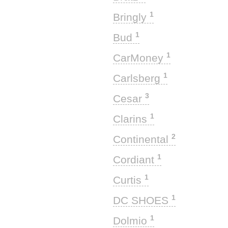
1
Bringly
1
Bud
1
CarMoney
1
Carlsberg
3
Cesar
1
Clarins
2
Continental
1
Cordiant
1
Curtis
1
DC SHOES
1
Dolmio