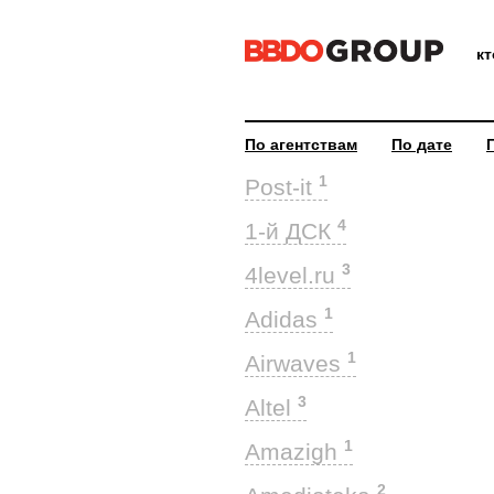
к
По агентствам
По дате
1
Post-it
4
1-й ДСК
3
4level.ru
1
Adidas
1
Airwaves
3
Altel
1
Amazigh
2