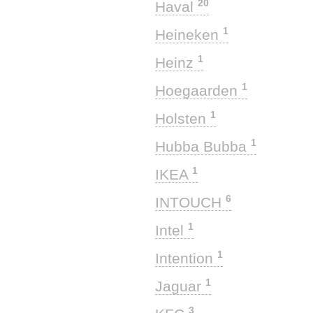
20
Haval
1
Heineken
1
Heinz
1
Hoegaarden
1
Holsten
1
Hubba Bubba
1
IKEA
6
INTOUCH
1
Intel
1
Intention
1
Jaguar
3