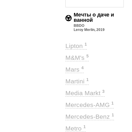
Мечты о даче и
ванной
BBDO
Leroy Merlin, 2019
1
Lipton
5
M&M's
4
Mars
1
Martini
3
Media Markt
1
Mercedes-AMG
1
Mercedes-Benz
1
Metro