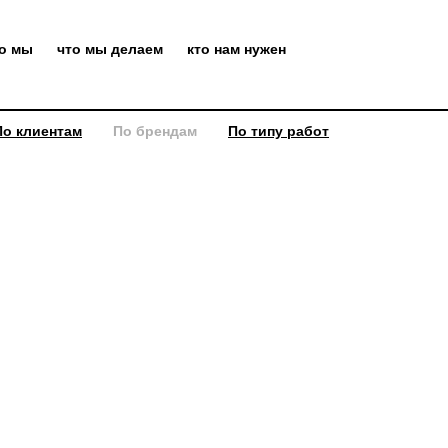
то мы
что мы делаем
кто нам нужен
По клиентам
По брендам
По типу работ