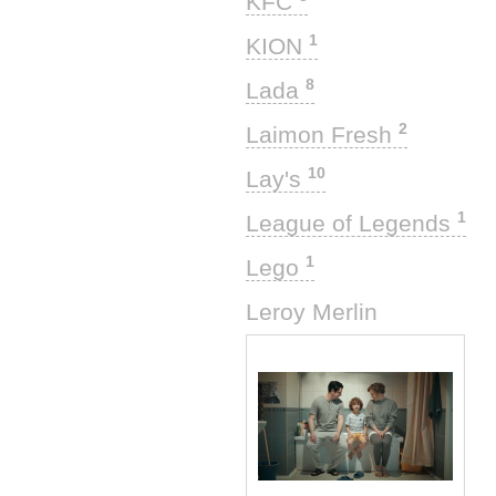
KFC
1
KION
8
Lada
2
Laimon Fresh
10
Lay's
1
League of Legends
1
Lego
3
Leroy Merlin