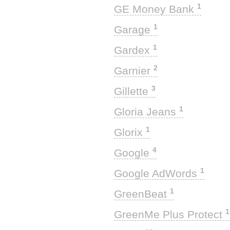
1
GE Money Bank
1
Garage
1
Gardex
2
Garnier
3
Gillette
1
Gloria Jeans
1
Glorix
4
Google
1
Google AdWords
1
GreenBeat
1
GreenMe Plus Protect