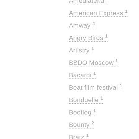
Amediateka
1
American Express
4
Amway
1
Angry Birds
1
Artistry
1
BBDO Moscow
1
Bacardi
1
Beat film festival
1
Bonduelle
1
Bootleg
2
Bounty
1
Bratz