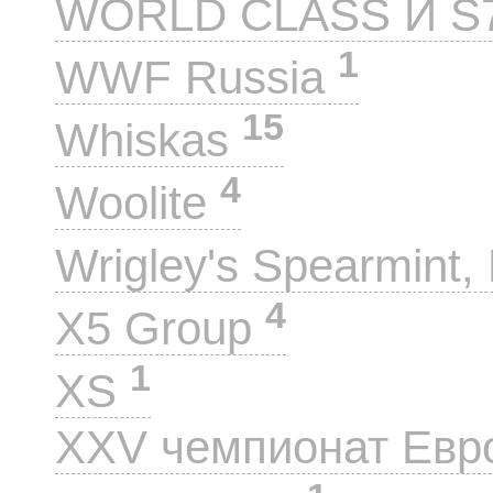
WORLD CLASS И S
1
WWF Russia
15
Whiskas
4
Woolite
Wrigley's Spearmint, 
4
X5 Group
1
XS
XXV чемпионат Евр