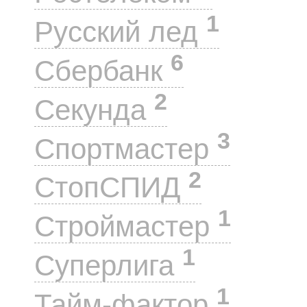
1
Русский лед
6
Сбербанк
2
Секунда
3
Спортмастер
2
СтопСПИД
1
Строймастер
1
Суперлига
1
Тайм-фактор