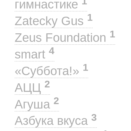
1
гимнастике
1
Zatecky Gus
1
Zeus Foundation
4
smart
1
«Суббота!»
2
АЦЦ
2
Агуша
3
Азбука вкуса