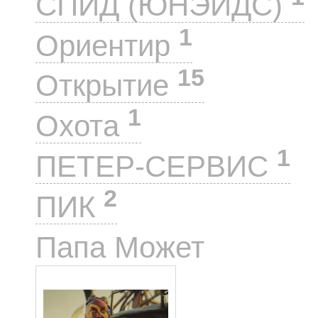
СПИД (ЮНЭЙДС)
1
Ориентир
15
Открытие
1
Охота
1
ПЕТЕР-СЕРВИС
2
ПИК
1
Папа Может