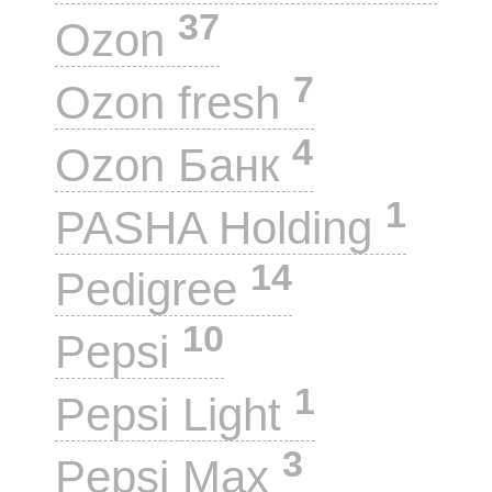
37
Ozon
7
Ozon fresh
4
Ozon Банк
1
PASHA Holding
14
Pedigree
10
Pepsi
1
Pepsi Light
3
Pepsi Max