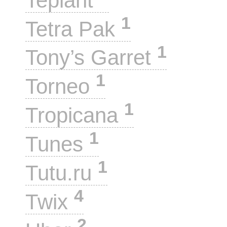
Teplant
1
Tetra Pak
1
Tony’s Garret
1
Torneo
1
Tropicana
1
Tunes
1
Tutu.ru
4
Twix
2