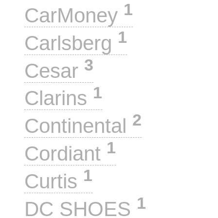
1
CarMoney
1
Carlsberg
3
Cesar
1
Clarins
2
Continental
1
Cordiant
1
Curtis
1
DC SHOES