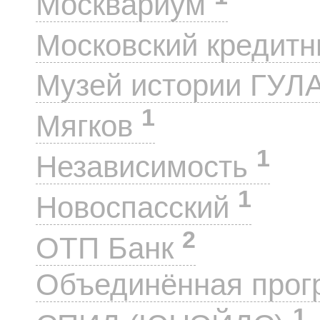
Москвариум
Московский кредит
Музей истории ГУЛ
1
Мягков
1
Независимость
1
Новоспасский
2
ОТП Банк
Объединённая прог
1