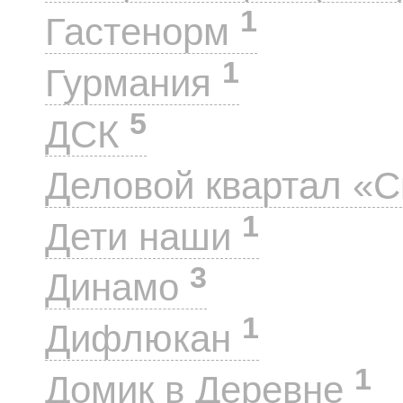
1
Гастенорм
1
Гурмания
5
ДСК
Деловой квартал «
1
Дети наши
3
Динамо
1
Дифлюкан
1
Домик в Деревне