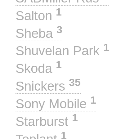
1
Salton
3
Sheba
1
Shuvelan Park
1
Skoda
35
Snickers
1
Sony Mobile
1
Starburst
1