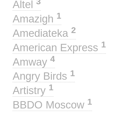
3
Altel
1
Amazigh
2
Amediateka
1
American Express
4
Amway
1
Angry Birds
1
Artistry
1
BBDO Moscow