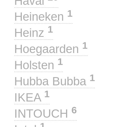
Haval
1
Heineken
1
Heinz
1
Hoegaarden
1
Holsten
1
Hubba Bubba
1
IKEA
6
INTOUCH
1