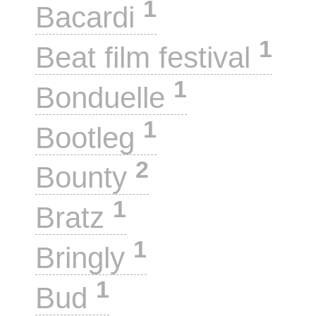
1
Bacardi
1
Beat film festival
1
Bonduelle
1
Bootleg
2
Bounty
1
Bratz
1
Bringly
1
Bud