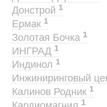
1
Донстрой
1
Ермак
1
Золотая Бочка
1
ИНГРАД
1
Индинол
Инжиниринговый це
1
Калинов Родник
1
Кардиомагнил