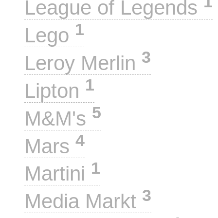
1
League of Legends
1
Lego
3
Leroy Merlin
1
Lipton
5
M&M's
4
Mars
1
Martini
3
Media Markt