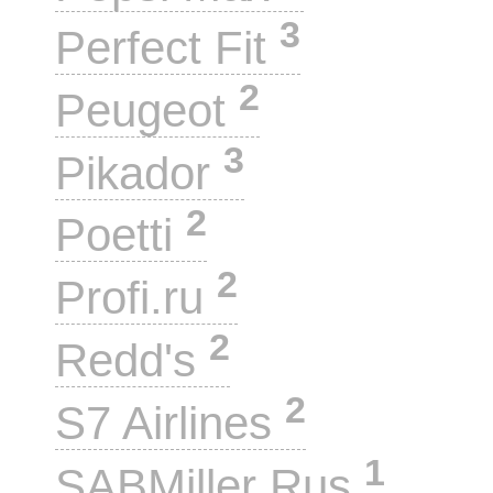
3
Perfect Fit
2
Peugeot
3
Pikador
2
Poetti
2
Profi.ru
2
Redd's
2
S7 Airlines
1
SABMiller Rus