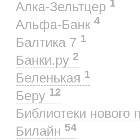
1
Алка-Зельтцер
4
Альфа-Банк
1
Балтика 7
2
Банки.ру
1
Беленькая
12
Беру
Библиотеки нового 
54
Билайн