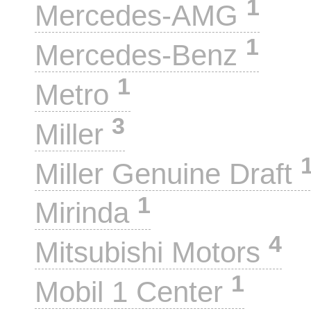
1
Mercedes-AMG
1
Mercedes-Benz
1
Metro
3
Miller
Miller Genuine Draft
1
Mirinda
4
Mitsubishi Motors
1
Mobil 1 Center