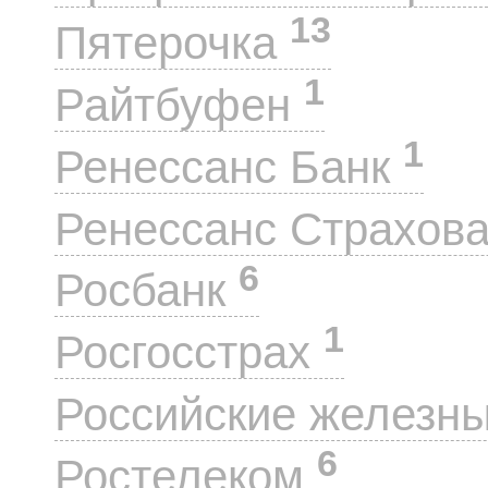
13
Пятерочка
1
Райтбуфен
1
Ренессанс Банк
Ренессанс Страхов
6
Росбанк
1
Росгосстрах
Российские железн
6
Ростелеком