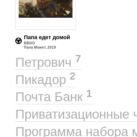
Папа едет домой
BBDO
Папа Может, 2019
7
Петрович
2
Пикадор
1
Почта Банк
Приватизационные 
Программа набора 