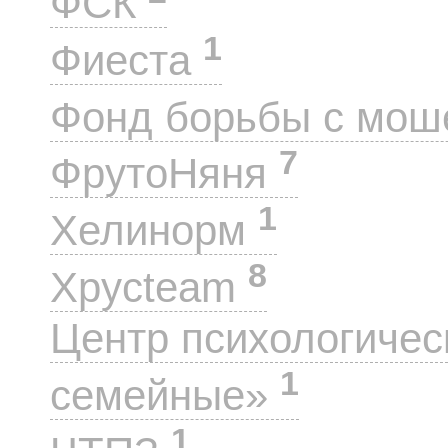
ФСК
1
Фиеста
Фонд борьбы с мо
7
ФрутоНяня
1
Хелинорм
8
Хрусteam
Центр психологиче
1
семейные»
1