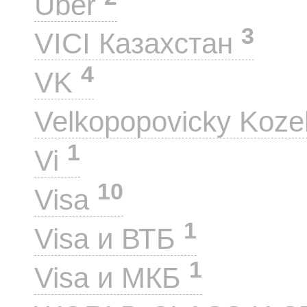
Uber
3
VICI Казахстан
4
VK
Velkopopovicky Koze
1
Vi
10
Visa
1
Visa и ВТБ
1
Visa и МКБ