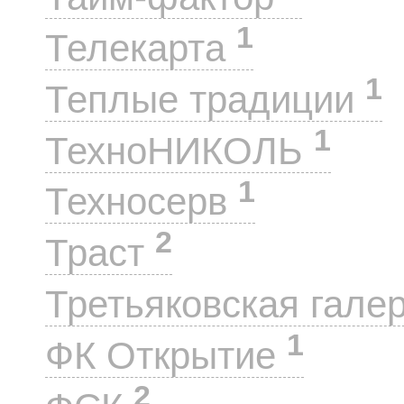
1
Телекарта
1
Теплые традиции
1
ТехноНИКОЛЬ
1
Техносерв
2
Траст
Третьяковская гале
1
ФК Открытие
2