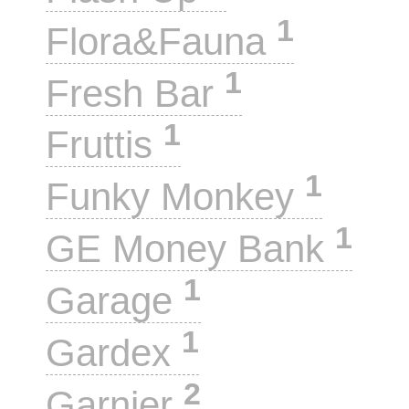
1
Flora&Fauna
1
Fresh Bar
1
Fruttis
1
Funky Monkey
1
GE Money Bank
1
Garage
1
Gardex
2
Garnier