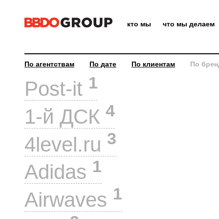
кто мы
что мы делаем
По агентствам
По дате
По клиентам
По брен
1
Post-it
4
1-й ДСК
3
4level.ru
1
Adidas
1
Airwaves