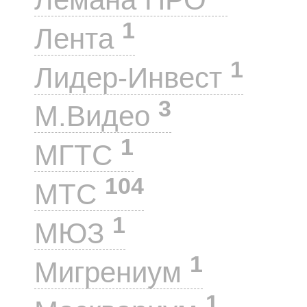
1
Лента
1
Лидер-Инвест
3
М.Видео
1
МГТС
104
МТС
1
МЮЗ
1
Мигрениум
1