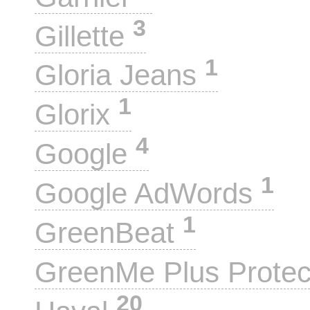
3
Gillette
1
Gloria Jeans
1
Glorix
4
Google
1
Google AdWords
1
GreenBeat
GreenMe Plus Prote
20