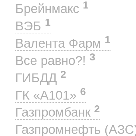
1
Брейнмакс
1
ВЭБ
1
Валента Фарм
3
Все равно?!
2
ГИБДД
6
ГК «А101»
2
Газпромбанк
Газпромнефть (АЗС