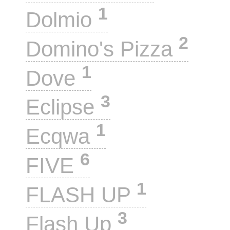
1
Dolmio
2
Domino's Pizza
1
Dove
3
Eclipse
1
Ecqwa
6
FIVE
1
FLASH UP
3
Flash Up