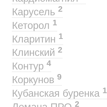
2
Карусель
1
Кеторол
1
Кларитин
2
Клинский
4
Контур
9
Коркунов
1
Кубанская буренка
2
Лемана ПРО