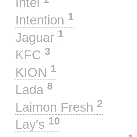
Intel
1
Intention
1
Jaguar
3
KFC
1
KION
8
Lada
2
Laimon Fresh
10
Lay's