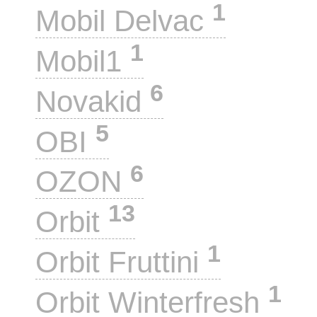
1
Mobil Delvac
1
Mobil1
6
Novakid
5
OBI
6
OZON
13
Orbit
1
Orbit Fruttini
1
Orbit Winterfresh