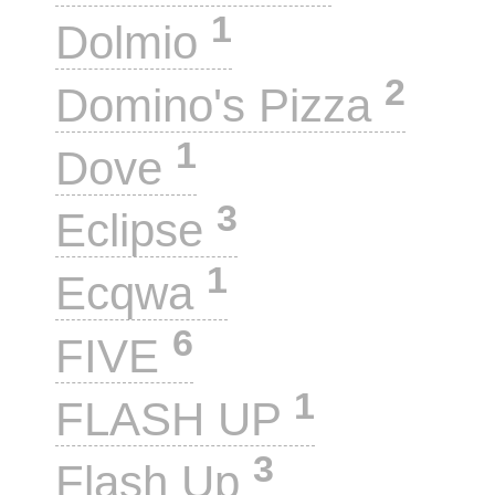
1
Dolmio
2
Domino's Pizza
1
Dove
3
Eclipse
1
Ecqwa
6
FIVE
1
FLASH UP
3
Flash Up