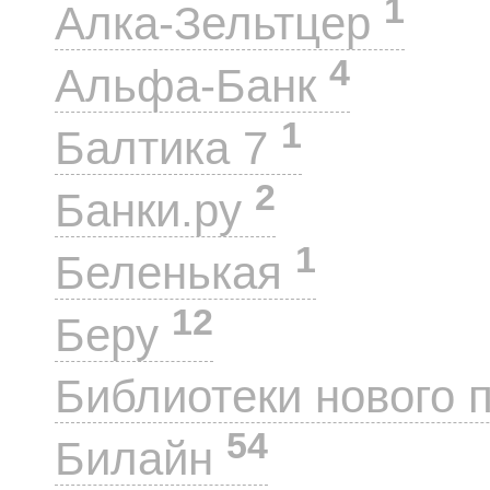
1
Алка-Зельтцер
4
Альфа-Банк
1
Балтика 7
2
Банки.ру
1
Беленькая
12
Беру
Библиотеки нового 
54
Билайн