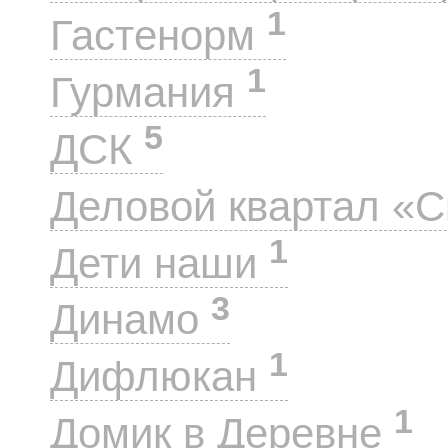
1
Гастенорм
1
Гурмания
5
ДСК
Деловой квартал «
1
Дети наши
3
Динамо
1
Дифлюкан
1
Домик в Деревне