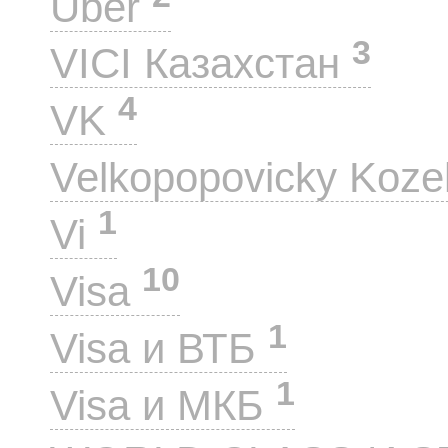
Uber
3
VICI Казахстан
4
VK
Velkopopovicky Koze
1
Vi
10
Visa
1
Visa и ВТБ
1
Visa и МКБ