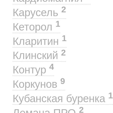
2
Карусель
1
Кеторол
1
Кларитин
2
Клинский
4
Контур
9
Коркунов
1
Кубанская буренка
2
Лемана ПРО