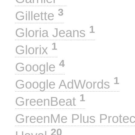
3
Gillette
1
Gloria Jeans
1
Glorix
4
Google
1
Google AdWords
1
GreenBeat
GreenMe Plus Prote
20