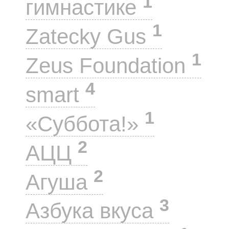
1
гимнастике
1
Zatecky Gus
1
Zeus Foundation
4
smart
1
«Суббота!»
2
АЦЦ
2
Агуша
3
Азбука вкуса