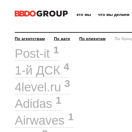
кто мы
что мы делаем
По агентствам
По дате
По клиентам
По брен
1
Post-it
4
1-й ДСК
3
4level.ru
1
Adidas
1
Airwaves