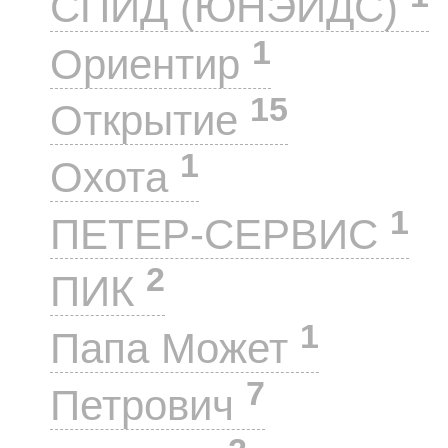
СПИД (ЮНЭЙДС)
1
Ориентир
15
Открытие
1
Охота
1
ПЕТЕР-СЕРВИС
2
ПИК
1
Папа Может
7
Петрович