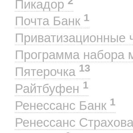
2
Пикадор
1
Почта Банк
Приватизационные 
Программа набора 
13
Пятерочка
1
Райтбуфен
1
Ренессанс Банк
Ренессанс Страхов