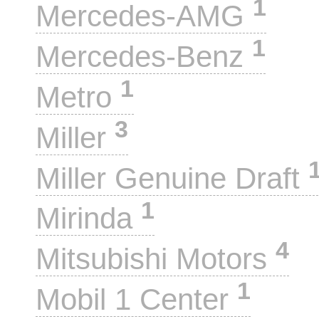
1
Mercedes-AMG
1
Mercedes-Benz
1
Metro
3
Miller
Miller Genuine Draft
1
Mirinda
4
Mitsubishi Motors
1
Mobil 1 Center