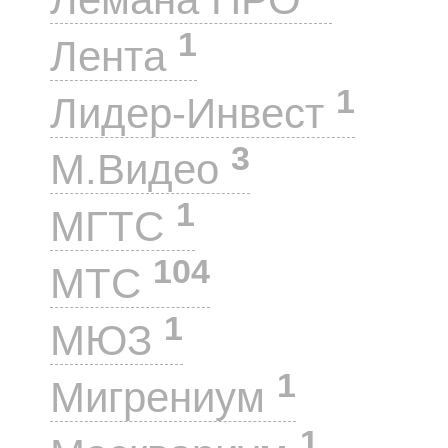
1
Лента
1
Лидер-Инвест
3
М.Видео
1
МГТС
104
МТС
1
МЮЗ
1
Мигрениум
1