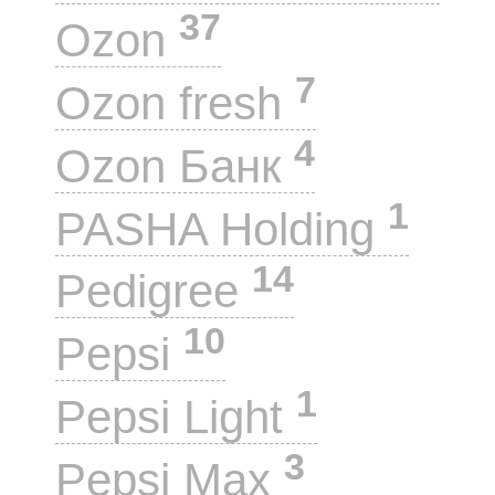
37
Ozon
7
Ozon fresh
4
Ozon Банк
1
PASHA Holding
14
Pedigree
10
Pepsi
1
Pepsi Light
3
Pepsi Max