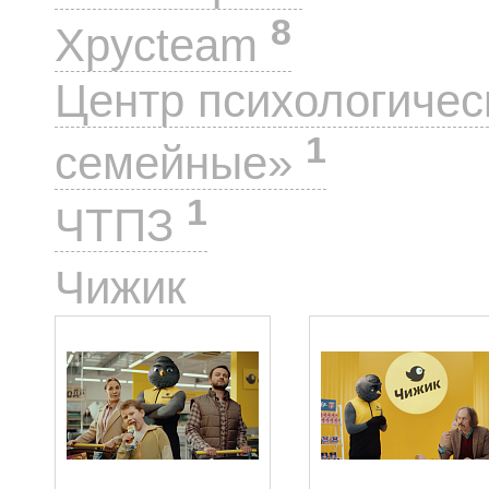
8
Хрусteam
Центр психологиче
1
семейные»
1
ЧТПЗ
4
Чижик