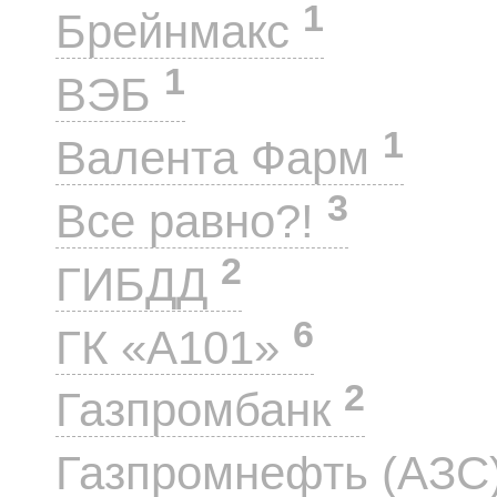
1
Брейнмакс
1
ВЭБ
1
Валента Фарм
3
Все равно?!
2
ГИБДД
6
ГК «А101»
2
Газпромбанк
Газпромнефть (АЗС