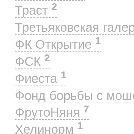
2
Траст
Третьяковская гале
1
ФК Открытие
2
ФСК
1
Фиеста
Фонд борьбы с мо
7
ФрутоНяня
1
Хелинорм