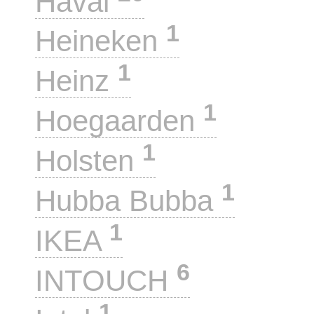
Haval
1
Heineken
1
Heinz
1
Hoegaarden
1
Holsten
1
Hubba Bubba
1
IKEA
6
INTOUCH
1