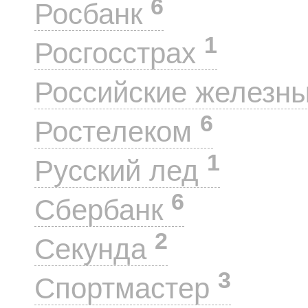
6
Росбанк
1
Росгосстрах
Российские железн
6
Ростелеком
1
Русский лед
6
Сбербанк
2
Секунда
3
Спортмастер