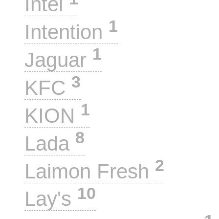
Intel
1
Intention
1
Jaguar
3
KFC
1
KION
8
Lada
2
Laimon Fresh
10
Lay's