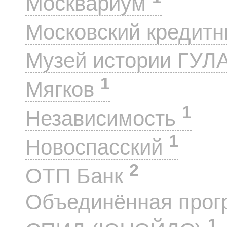
Москвариум
Московский кредит
Музей истории ГУЛ
1
Мягков
1
Независимость
1
Новоспасский
2
ОТП Банк
Объединённая прог
1