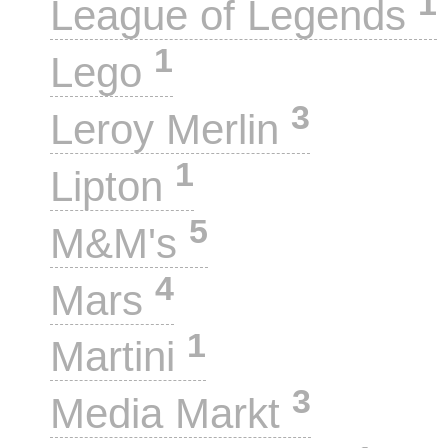
1
League of Legends
1
Lego
3
Leroy Merlin
1
Lipton
5
M&M's
4
Mars
1
Martini
3
Media Markt