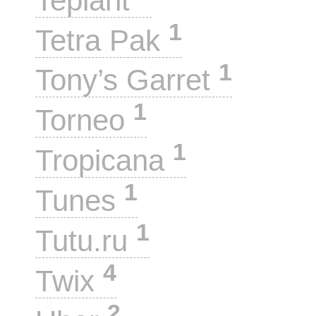
Teplant
1
Tetra Pak
1
Tony’s Garret
1
Torneo
1
Tropicana
1
Tunes
1
Tutu.ru
4
Twix
2