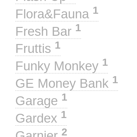
1
Flora&Fauna
1
Fresh Bar
1
Fruttis
1
Funky Monkey
1
GE Money Bank
1
Garage
1
Gardex
2
Garnier