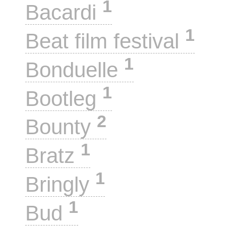
1
Bacardi
1
Beat film festival
1
Bonduelle
1
Bootleg
2
Bounty
1
Bratz
1
Bringly
1
Bud