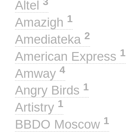
3
Altel
1
Amazigh
2
Amediateka
1
American Express
4
Amway
1
Angry Birds
1
Artistry
1
BBDO Moscow