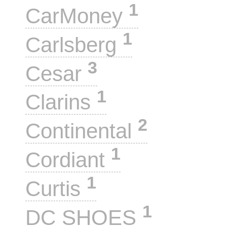
1
CarMoney
1
Carlsberg
3
Cesar
1
Clarins
2
Continental
1
Cordiant
1
Curtis
1
DC SHOES