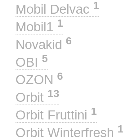
1
Mobil Delvac
1
Mobil1
6
Novakid
5
OBI
6
OZON
13
Orbit
1
Orbit Fruttini
1
Orbit Winterfresh