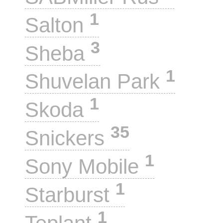
1
Salton
3
Sheba
1
Shuvelan Park
1
Skoda
35
Snickers
1
Sony Mobile
1
Starburst
1