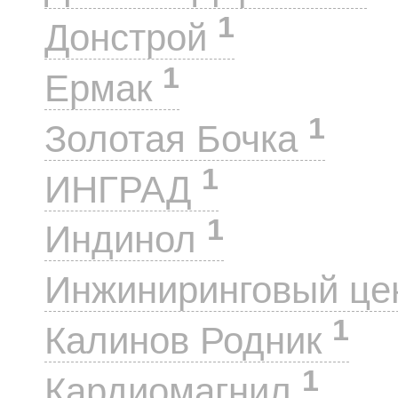
1
Донстрой
1
Ермак
1
Золотая Бочка
1
ИНГРАД
1
Индинол
Инжиниринговый це
1
Калинов Родник
1
Кардиомагнил