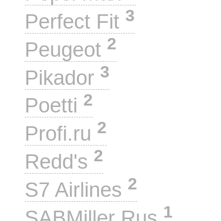
3
Perfect Fit
2
Peugeot
3
Pikador
2
Poetti
2
Profi.ru
2
Redd's
2
S7 Airlines
1
SABMiller Rus