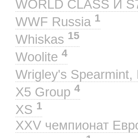
WORLD CLASS И S
1
WWF Russia
15
Whiskas
4
Woolite
Wrigley's Spearmint, 
4
X5 Group
1
XS
XXV чемпионат Евр