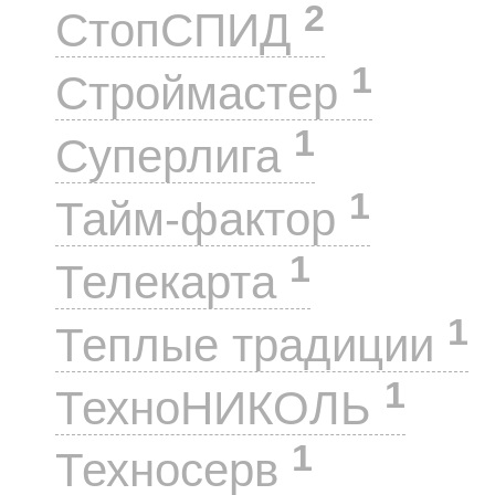
2
СтопСПИД
1
Строймастер
1
Суперлига
1
Тайм-фактор
1
Телекарта
1
Теплые традиции
1
ТехноНИКОЛЬ
1
Техносерв