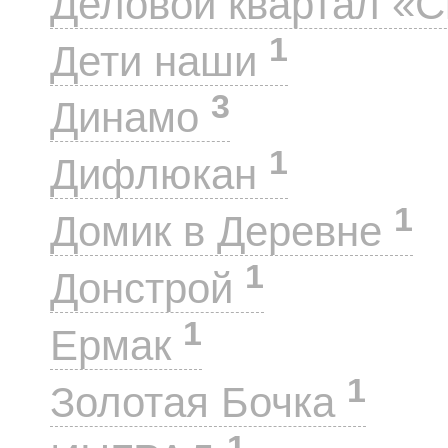
Деловой квартал «
1
Дети наши
3
Динамо
1
Дифлюкан
1
Домик в Деревне
1
Донстрой
1
Ермак
1
Золотая Бочка
1