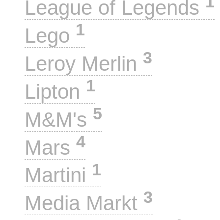
1
League of Legends
1
Lego
3
Leroy Merlin
1
Lipton
5
M&M's
4
Mars
1
Martini
3
Media Markt