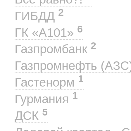
2
ГИБДД
6
ГК «А101»
2
Газпромбанк
Газпромнефть (АЗС
1
Гастенорм
1
Гурмания
5
ДСК