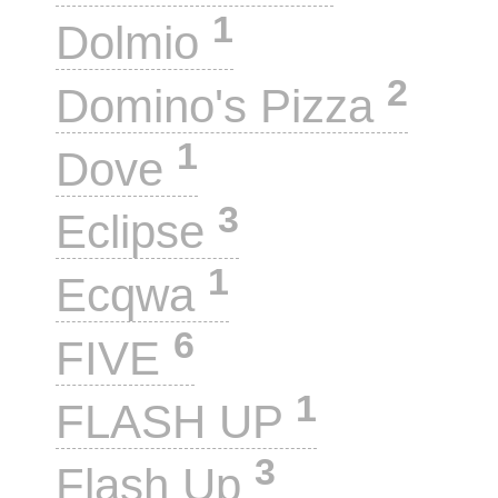
1
Dolmio
2
Domino's Pizza
1
Dove
3
Eclipse
1
Ecqwa
6
FIVE
1
FLASH UP
3
Flash Up