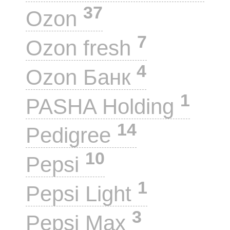
37
Ozon
7
Ozon fresh
4
Ozon Банк
1
PASHA Holding
14
Pedigree
10
Pepsi
1
Pepsi Light
3
Pepsi Max