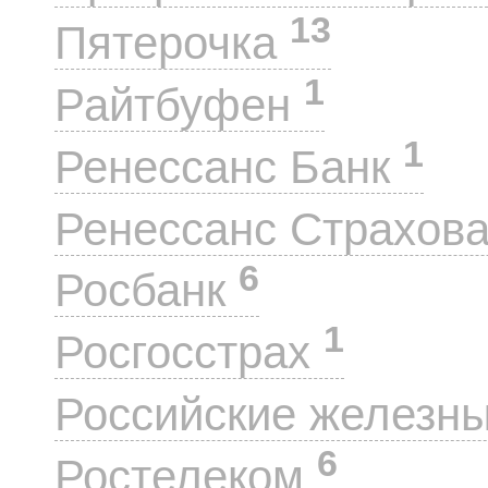
13
Пятерочка
1
Райтбуфен
1
Ренессанс Банк
Ренессанс Страхов
6
Росбанк
1
Росгосстрах
Российские железн
6
Ростелеком