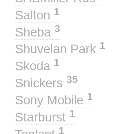
1
Salton
3
Sheba
1
Shuvelan Park
1
Skoda
35
Snickers
1
Sony Mobile
1
Starburst
1