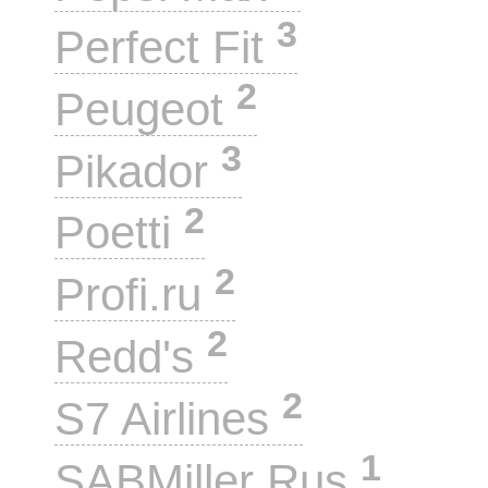
3
Perfect Fit
2
Peugeot
3
Pikador
2
Poetti
2
Profi.ru
2
Redd's
2
S7 Airlines
1
SABMiller Rus