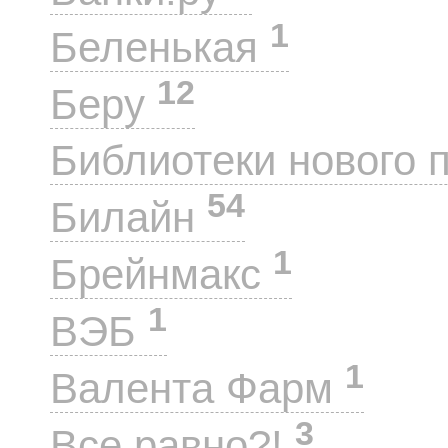
1
Беленькая
12
Беру
Библиотеки нового 
54
Билайн
1
Брейнмакс
1
ВЭБ
1
Валента Фарм
3
Все равно?!