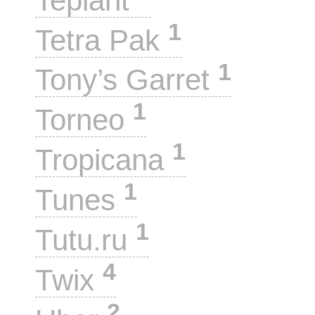
Teplant
1
Tetra Pak
1
Tony’s Garret
1
Torneo
1
Tropicana
1
Tunes
1
Tutu.ru
4
Twix
2