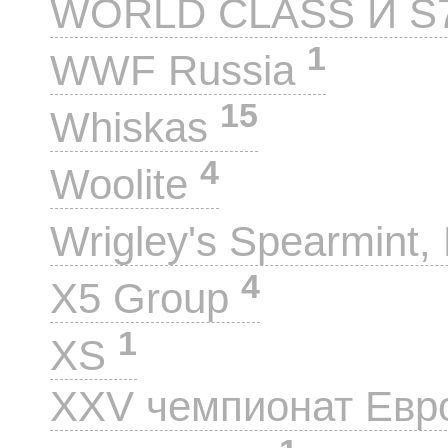
WORLD CLASS И S
1
WWF Russia
15
Whiskas
4
Woolite
Wrigley's Spearmint, 
4
X5 Group
1
XS
XXV чемпионат Евр