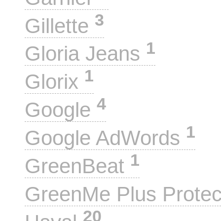
3
Gillette
1
Gloria Jeans
1
Glorix
4
Google
1
Google AdWords
1
GreenBeat
GreenMe Plus Prote
20