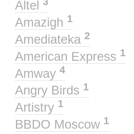
3
Altel
1
Amazigh
2
Amediateka
1
American Express
4
Amway
1
Angry Birds
1
Artistry
1
BBDO Moscow