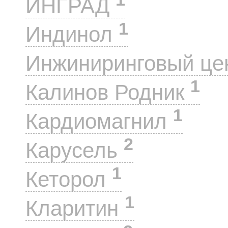
ИНГРАД
1
Индинол
Инжиниринговый це
1
Калинов Родник
1
Кардиомагнил
2
Карусель
1
Кеторол
1
Кларитин