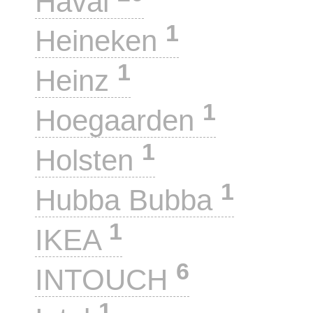
Haval
1
Heineken
1
Heinz
1
Hoegaarden
1
Holsten
1
Hubba Bubba
1
IKEA
6
INTOUCH
1