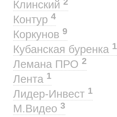
2
Клинский
4
Контур
9
Коркунов
1
Кубанская буренка
2
Лемана ПРО
1
Лента
1
Лидер-Инвест
3
М.Видео