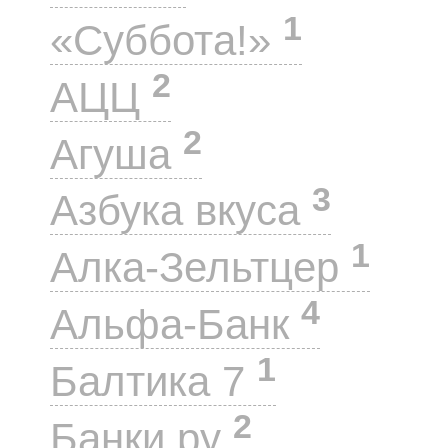
1
«Суббота!»
2
АЦЦ
2
Агуша
3
Азбука вкуса
1
Алка-Зельтцер
4
Альфа-Банк
1
Балтика 7
2
Банки.ру