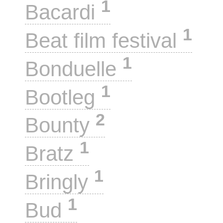
1
Bacardi
1
Beat film festival
1
Bonduelle
1
Bootleg
2
Bounty
1
Bratz
1
Bringly
1
Bud