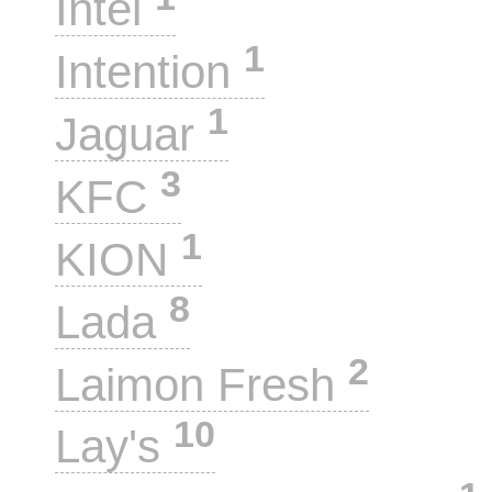
Intel
1
Intention
1
Jaguar
3
KFC
1
KION
8
Lada
2
Laimon Fresh
10
Lay's