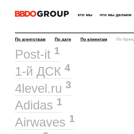
кто мы
что мы делаем
По агентствам
По дате
По клиентам
По брен
1
Post-it
4
1-й ДСК
3
4level.ru
1
Adidas
1
Airwaves