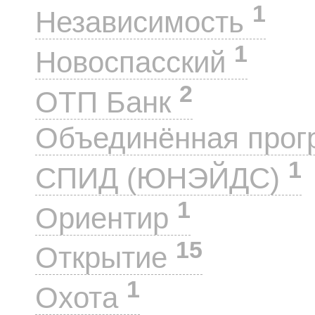
1
Независимость
1
Новоспасский
2
ОТП Банк
Объединённая прог
1
СПИД (ЮНЭЙДС)
1
Ориентир
15
Открытие
1
Охота