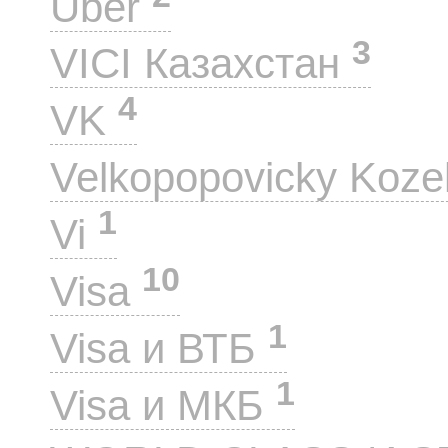
Uber
3
VICI Казахстан
4
VK
Velkopopovicky Koze
1
Vi
10
Visa
1
Visa и ВТБ
1
Visa и МКБ