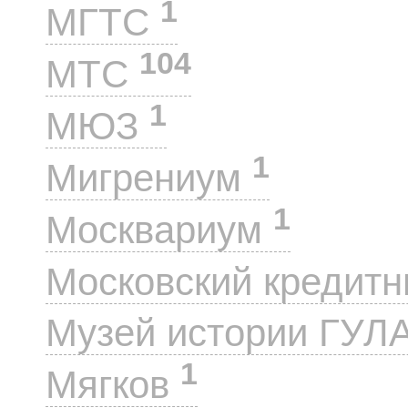
1
МГТС
104
МТС
1
МЮЗ
1
Мигрениум
1
Москвариум
Московский кредит
Музей истории ГУЛ
1
Мягков