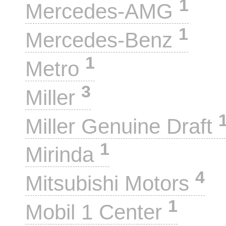
1
Mercedes-AMG
1
Mercedes-Benz
1
Metro
3
Miller
Miller Genuine Draft
1
Mirinda
4
Mitsubishi Motors
1
Mobil 1 Center