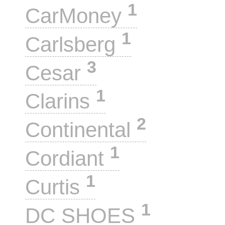
1
CarMoney
1
Carlsberg
3
Cesar
1
Clarins
2
Continental
1
Cordiant
1
Curtis
1
DC SHOES