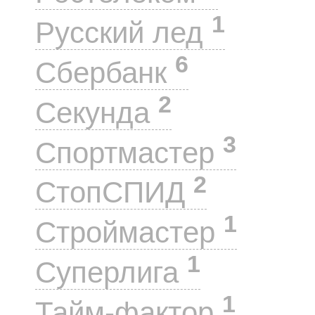
1
Русский лед
6
Сбербанк
2
Секунда
3
Спортмастер
2
СтопСПИД
1
Строймастер
1
Суперлига
1
Тайм-фактор