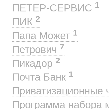
1
ПЕТЕР-СЕРВИС
2
ПИК
1
Папа Может
7
Петрович
2
Пикадор
1
Почта Банк
Приватизационные 
Программа набора 