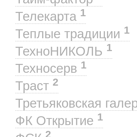
1
Телекарта
1
Теплые традиции
1
ТехноНИКОЛЬ
1
Техносерв
2
Траст
Третьяковская гале
1
ФК Открытие
2