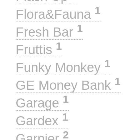
1
Flora&Fauna
1
Fresh Bar
1
Fruttis
1
Funky Monkey
1
GE Money Bank
1
Garage
1
Gardex
2
Garnier