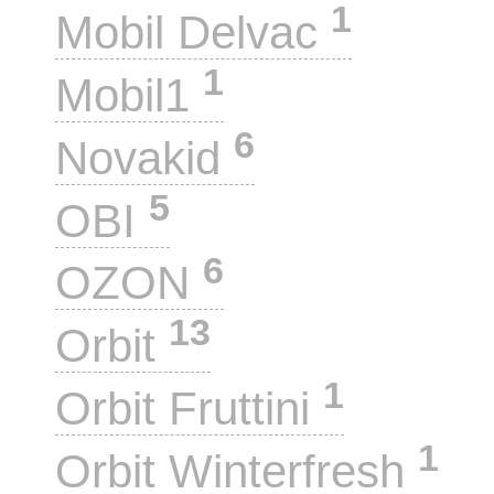
1
Mobil Delvac
1
Mobil1
6
Novakid
5
OBI
6
OZON
13
Orbit
1
Orbit Fruttini
1
Orbit Winterfresh