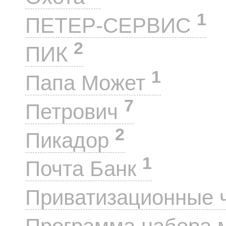
1
ПЕТЕР-СЕРВИС
2
ПИК
1
Папа Может
7
Петрович
2
Пикадор
1
Почта Банк
Приватизационные 