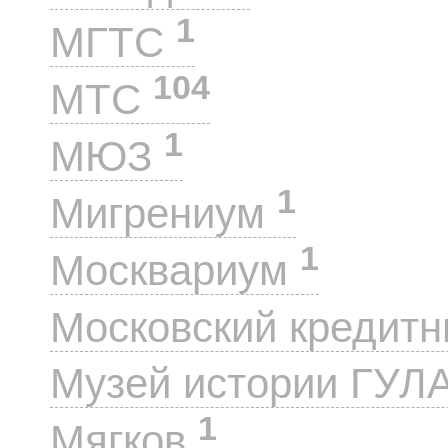
1
МГТС
104
МТС
1
МЮЗ
1
Мигрениум
1
Москвариум
Московский кредит
Музей истории ГУЛ
1
Мягков