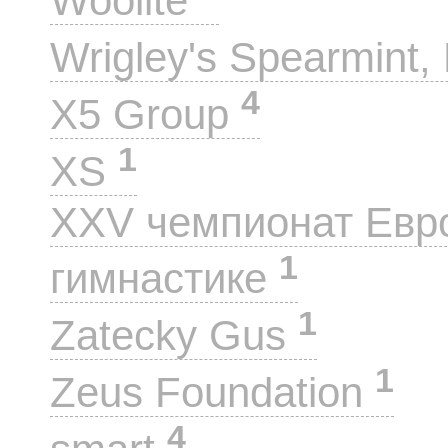
Woolite
Wrigley's Spearmint, 
4
X5 Group
1
XS
XXV чемпионат Евр
1
гимнастике
1
Zatecky Gus
1
Zeus Foundation
4