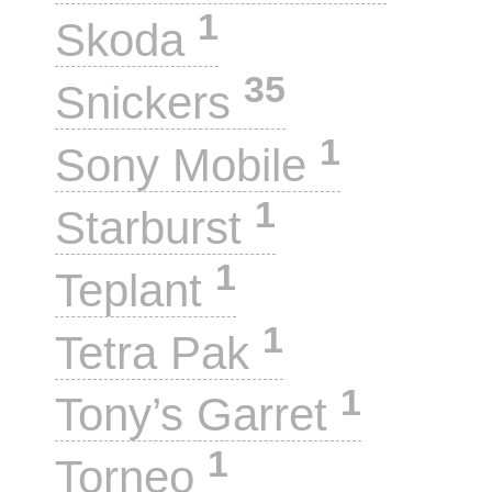
1
Skoda
35
Snickers
1
Sony Mobile
1
Starburst
1
Teplant
1
Tetra Pak
1
Tony’s Garret
1
Torneo