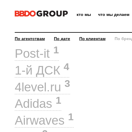
кто мы
что мы делаем
По агентствам
По дате
По клиентам
По брен
1
Post-it
4
1-й ДСК
3
4level.ru
1
Adidas
1
Airwaves