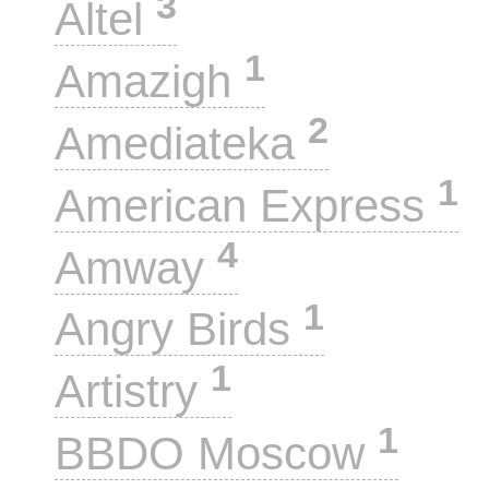
3
Altel
1
Amazigh
2
Amediateka
1
American Express
4
Amway
1
Angry Birds
1
Artistry
1
BBDO Moscow