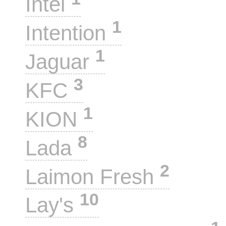
Intel
1
Intention
1
Jaguar
3
KFC
1
KION
8
Lada
2
Laimon Fresh
10
Lay's