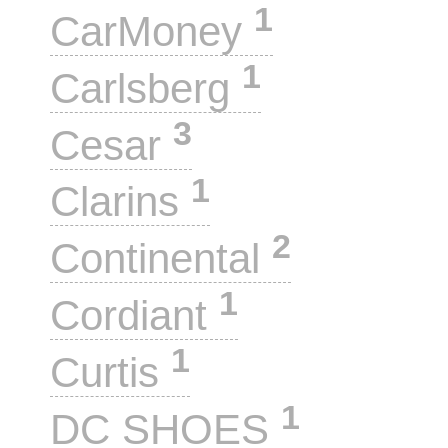
1
CarMoney
1
Carlsberg
3
Cesar
1
Clarins
2
Continental
1
Cordiant
1
Curtis
1
DC SHOES