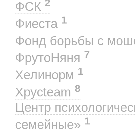
2
ФСК
1
Фиеста
Фонд борьбы с мо
7
ФрутоНяня
1
Хелинорм
8
Хрусteam
Центр психологиче
1
семейные»