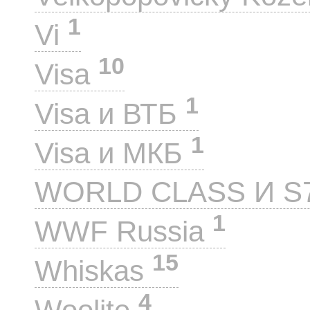
1
Vi
10
Visa
1
Visa и ВТБ
1
Visa и МКБ
WORLD CLASS И S
1
WWF Russia
15
Whiskas
4