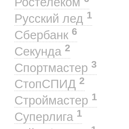
Ростелеком
1
Русский лед
6
Сбербанк
2
Секунда
3
Спортмастер
2
СтопСПИД
1
Строймастер
1
Суперлига