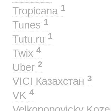
1
Tropicana
1
Tunes
1
Tutu.ru
4
Twix
2
Uber
3
VICI Казахстан
4
VK
Velkopopovicky Koze