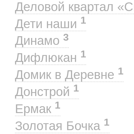
Деловой квартал «
1
Дети наши
3
Динамо
1
Дифлюкан
1
Домик в Деревне
1
Донстрой
1
Ермак
1
Золотая Бочка