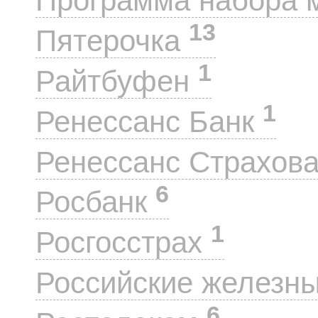
Программа набора 
13
Пятерочка
1
Райтбуфен
1
Ренессанс Банк
Ренессанс Страхов
6
Росбанк
1
Росгосстрах
Российские железн
6