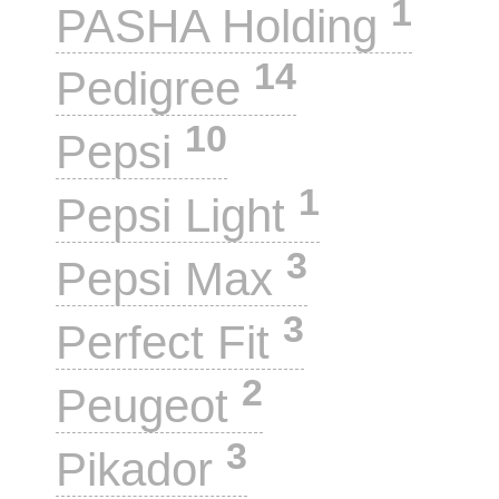
1
PASHA Holding
14
Pedigree
10
Pepsi
1
Pepsi Light
3
Pepsi Max
3
Perfect Fit
2
Peugeot
3
Pikador