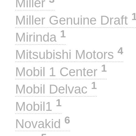
Miller
Miller Genuine Draft
1
Mirinda
4
Mitsubishi Motors
1
Mobil 1 Center
1
Mobil Delvac
1
Mobil1
6
Novakid