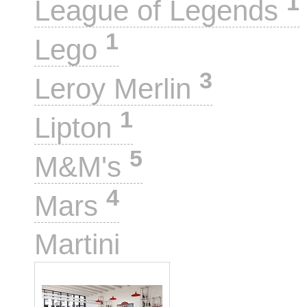
1
League of Legends
1
Lego
3
Leroy Merlin
1
Lipton
5
M&M's
4
Mars
1
Martini