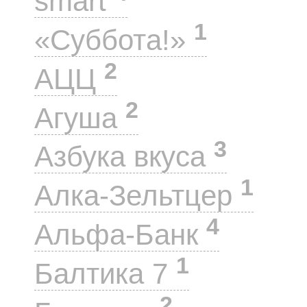
smart
1
«Суббота!»
2
АЦЦ
2
Агуша
3
Азбука вкуса
1
Алка-Зельтцер
4
Альфа-Банк
1
Балтика 7
2