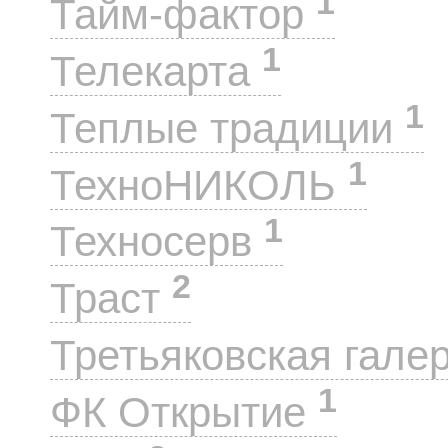
1
Тайм-фактор
1
Телекарта
1
Теплые традиции
1
ТехноНИКОЛЬ
1
Техносерв
2
Траст
Третьяковская гале
1
ФК Открытие