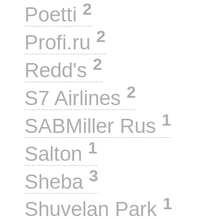
2
Poetti
2
Profi.ru
2
Redd's
2
S7 Airlines
1
SABMiller Rus
1
Salton
3
Sheba
1
Shuvelan Park