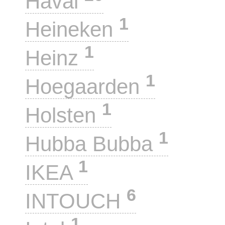
Haval
1
Heineken
1
Heinz
1
Hoegaarden
1
Holsten
1
Hubba Bubba
1
IKEA
6
INTOUCH
1