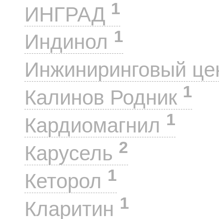
1
ИНГРАД
1
Индинол
Инжиниринговый це
1
Калинов Родник
1
Кардиомагнил
2
Карусель
1
Кеторол
1
Кларитин