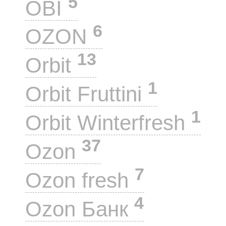
5
OBI
6
OZON
13
Orbit
1
Orbit Fruttini
1
Orbit Winterfresh
37
Ozon
7
Ozon fresh
4
Ozon Банк