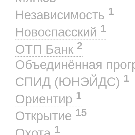
1
Независимость
1
Новоспасский
2
ОТП Банк
Объединённая прог
1
СПИД (ЮНЭЙДС)
1
Ориентир
15
Открытие
1
Охота