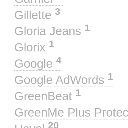
3
Gillette
1
Gloria Jeans
1
Glorix
4
Google
1
Google AdWords
1
GreenBeat
GreenMe Plus Prote
20