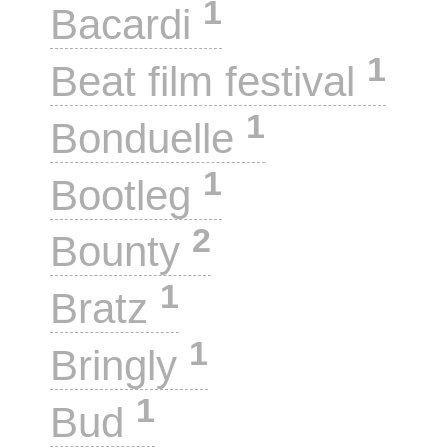
1
Bacardi
1
Beat film festival
1
Bonduelle
1
Bootleg
2
Bounty
1
Bratz
1
Bringly
1
Bud