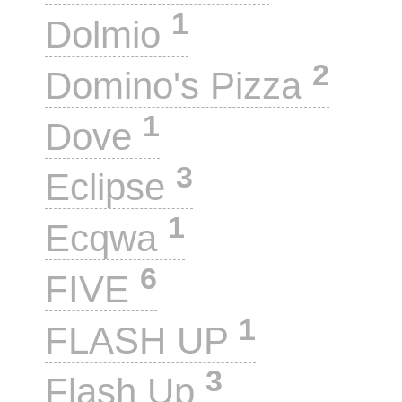
1
Dolmio
2
Domino's Pizza
1
Dove
3
Eclipse
1
Ecqwa
6
FIVE
1
FLASH UP
3
Flash Up