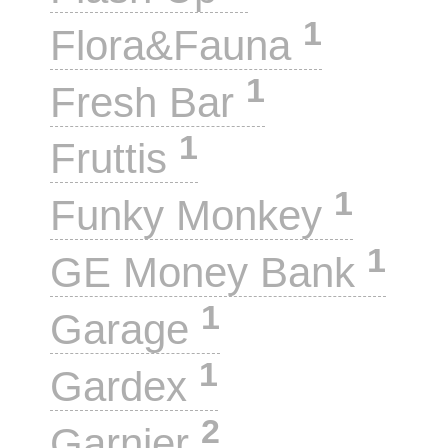
1
Flora&Fauna
1
Fresh Bar
1
Fruttis
1
Funky Monkey
1
GE Money Bank
1
Garage
1
Gardex
2
Garnier