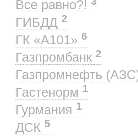
3
Все равно?!
2
ГИБДД
6
ГК «А101»
2
Газпромбанк
Газпромнефть (АЗС
1
Гастенорм
1
Гурмания
5
ДСК