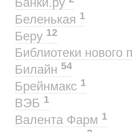
Банки.ру
1
Беленькая
12
Беру
Библиотеки нового 
54
Билайн
1
Брейнмакс
1
ВЭБ
1
Валента Фарм