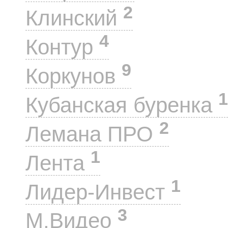
2
Клинский
4
Контур
9
Коркунов
1
Кубанская буренка
2
Лемана ПРО
1
Лента
1
Лидер-Инвест
3
М.Видео