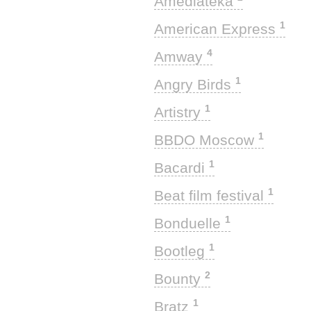
Amediateka
1
American Express
4
Amway
1
Angry Birds
1
Artistry
1
BBDO Moscow
1
Bacardi
1
Beat film festival
1
Bonduelle
1
Bootleg
2
Bounty
1
Bratz