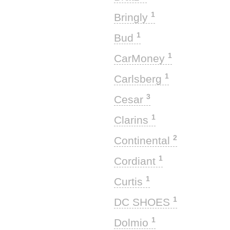
1
Bringly
1
Bud
1
CarMoney
1
Carlsberg
3
Cesar
1
Clarins
2
Continental
1
Cordiant
1
Curtis
1
DC SHOES
1
Dolmio