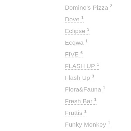
2
Domino's Pizza
1
Dove
3
Eclipse
1
Ecqwa
6
FIVE
1
FLASH UP
3
Flash Up
1
Flora&Fauna
1
Fresh Bar
1
Fruttis
1
Funky Monkey