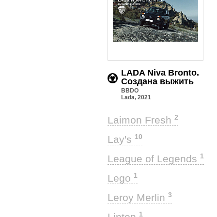
LADA Niva Bronto.
Создана выжить
BBDO
Lada, 2021
2
Laimon Fresh
10
Lay's
1
League of Legends
1
Lego
3
Leroy Merlin
1
Lipton