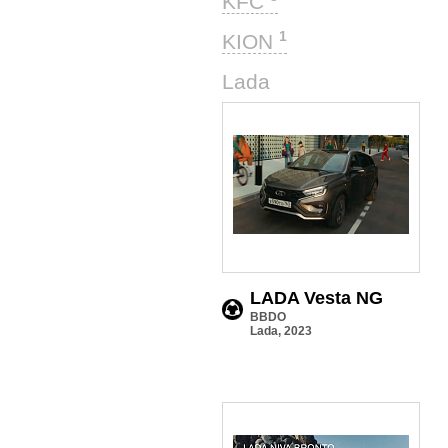
KFC
1
KION
8
Lada
LADA Vesta NG
BBDO
Lada, 2023