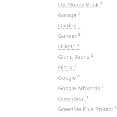
1
GE Money Bank
1
Garage
1
Gardex
2
Garnier
3
Gillette
1
Gloria Jeans
1
Glorix
4
Google
1
Google AdWords
1
GreenBeat
1
GreenMe Plus Protect