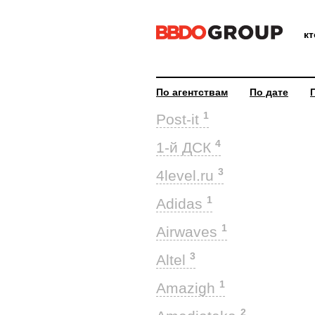
к
По агентствам
По дате
1
Post-it
4
1-й ДСК
3
4level.ru
1
Adidas
1
Airwaves
3
Altel
1
Amazigh
2