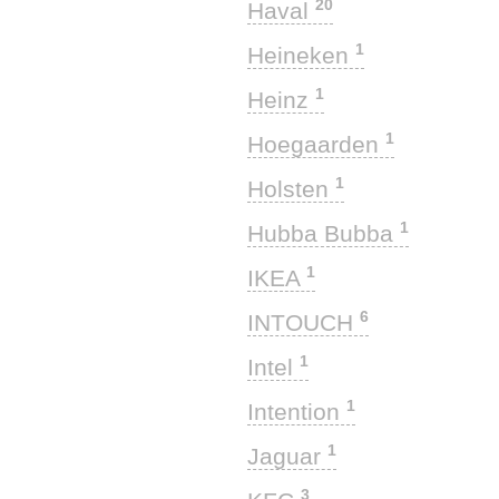
20
Haval
1
Heineken
1
Heinz
1
Hoegaarden
1
Holsten
1
Hubba Bubba
1
IKEA
6
INTOUCH
1
Intel
1
Intention
1
Jaguar
3