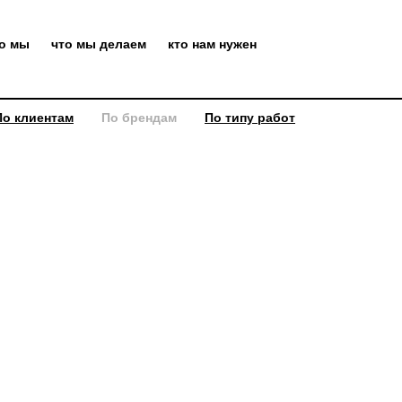
то мы
что мы делаем
кто нам нужен
По клиентам
По брендам
По типу работ