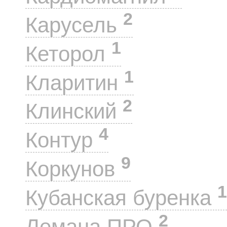
2
Карусель
1
Кеторол
1
Кларитин
2
Клинский
4
Контур
9
Коркунов
1
Кубанская буренка
2
Лемана ПРО