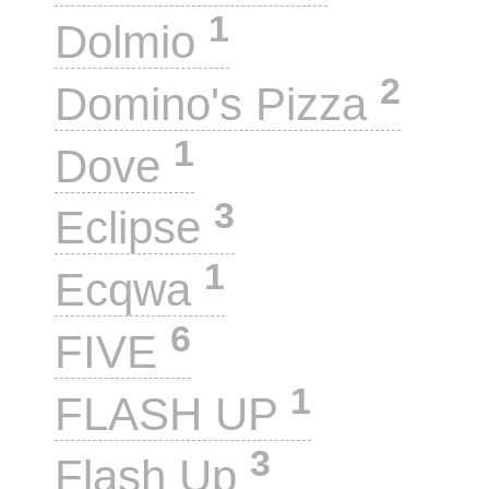
1
Dolmio
2
Domino's Pizza
1
Dove
3
Eclipse
1
Ecqwa
6
FIVE
1
FLASH UP
3
Flash Up