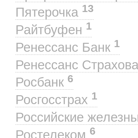
13
Пятерочка
1
Райтбуфен
1
Ренессанс Банк
Ренессанс Страхов
6
Росбанк
1
Росгосстрах
Российские железн
6
Ростелеком