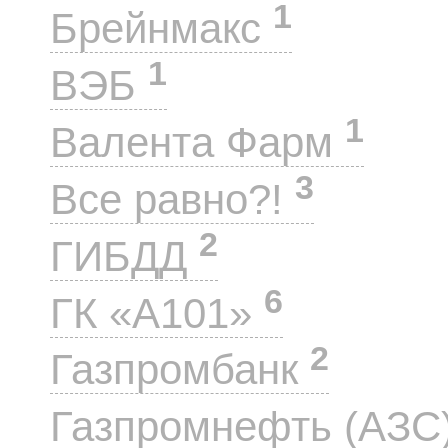
1
Брейнмакс
1
ВЭБ
1
Валента Фарм
3
Все равно?!
2
ГИБДД
6
ГК «А101»
2
Газпромбанк
Газпромнефть (АЗС