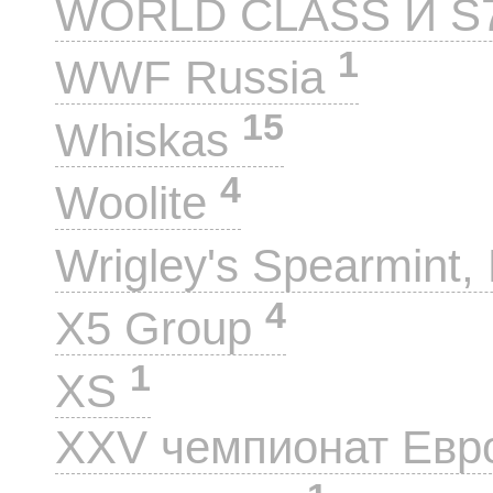
WORLD CLASS И S
1
WWF Russia
15
Whiskas
4
Woolite
Wrigley's Spearmint, 
4
X5 Group
1
XS
XXV чемпионат Евр