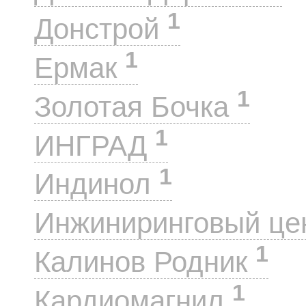
1
Донстрой
1
Ермак
1
Золотая Бочка
1
ИНГРАД
1
Индинол
Инжиниринговый це
1
Калинов Родник
1
Кардиомагнил