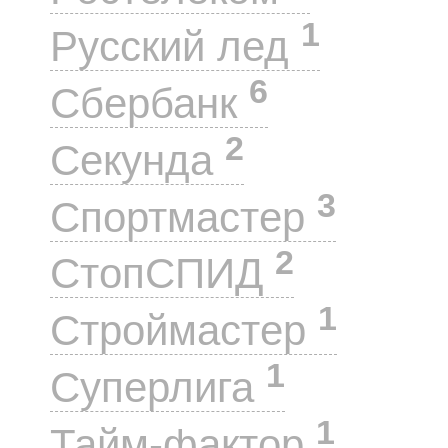
1
Русский лед
6
Сбербанк
2
Секунда
3
Спортмастер
2
СтопСПИД
1
Строймастер
1
Суперлига
1
Тайм-фактор