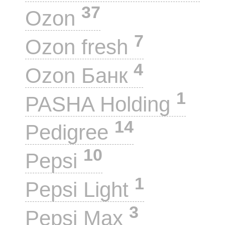
37
Ozon
7
Ozon fresh
4
Ozon Банк
1
PASHA Holding
14
Pedigree
10
Pepsi
1
Pepsi Light
3
Pepsi Max