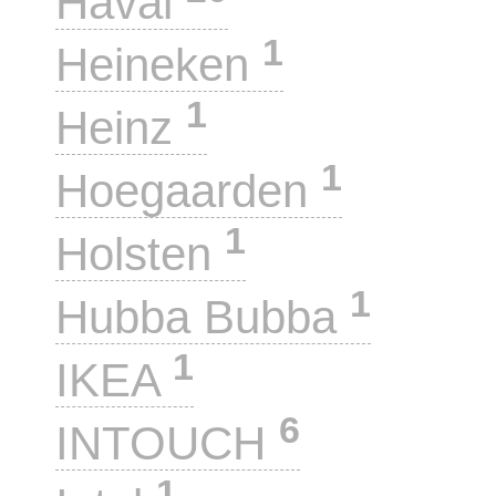
Haval
1
Heineken
1
Heinz
1
Hoegaarden
1
Holsten
1
Hubba Bubba
1
IKEA
6
INTOUCH
1