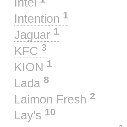
Intel
1
Intention
1
Jaguar
3
KFC
1
KION
8
Lada
2
Laimon Fresh
10
Lay's