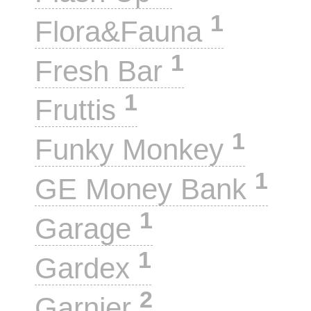
1
Flora&Fauna
1
Fresh Bar
1
Fruttis
1
Funky Monkey
1
GE Money Bank
1
Garage
1
Gardex
2
Garnier