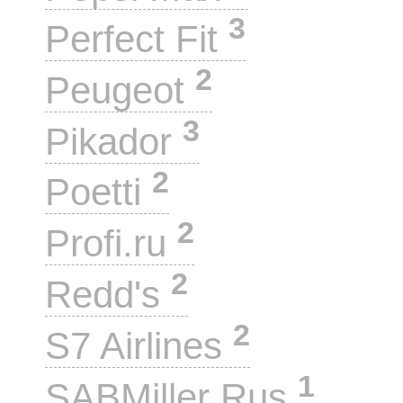
3
Perfect Fit
2
Peugeot
3
Pikador
2
Poetti
2
Profi.ru
2
Redd's
2
S7 Airlines
1
SABMiller Rus