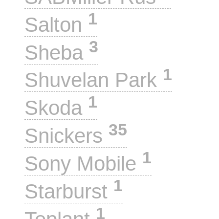
1
Salton
3
Sheba
1
Shuvelan Park
1
Skoda
35
Snickers
1
Sony Mobile
1
Starburst
1