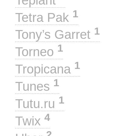
Teplant
1
Tetra Pak
1
Tony’s Garret
1
Torneo
1
Tropicana
1
Tunes
1
Tutu.ru
4
Twix
2