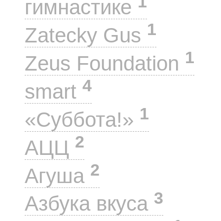
1
гимнастике
1
Zatecky Gus
1
Zeus Foundation
4
smart
1
«Суббота!»
2
АЦЦ
2
Агуша
3
Азбука вкуса