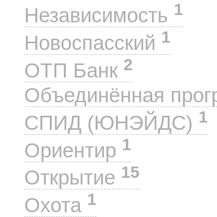
1
Независимость
1
Новоспасский
2
ОТП Банк
Объединённая прог
1
СПИД (ЮНЭЙДС)
1
Ориентир
15
Открытие
1
Охота