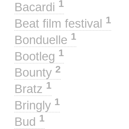
1
Bacardi
1
Beat film festival
1
Bonduelle
1
Bootleg
2
Bounty
1
Bratz
1
Bringly
1
Bud