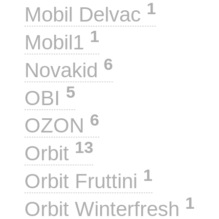
1
Mobil Delvac
1
Mobil1
6
Novakid
5
OBI
6
OZON
13
Orbit
1
Orbit Fruttini
1
Orbit Winterfresh