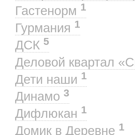
1
Гастенорм
1
Гурмания
5
ДСК
Деловой квартал «
1
Дети наши
3
Динамо
1
Дифлюкан
1
Домик в Деревне