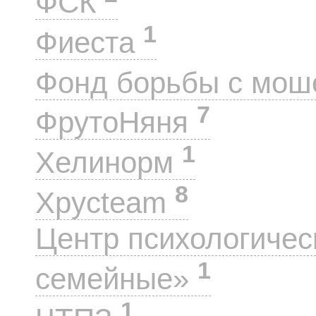
ФСК
1
Фиеста
Фонд борьбы с мо
7
ФрутоНяня
1
Хелинорм
8
Хрусteam
Центр психологиче
1
семейные»
1