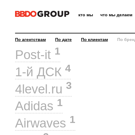
кто мы
что мы делаем
По агентствам
По дате
По клиентам
По брен
1
Post-it
4
1-й ДСК
3
4level.ru
1
Adidas
1
Airwaves