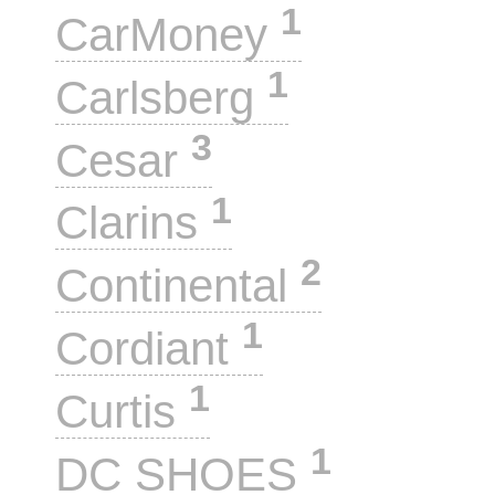
1
CarMoney
1
Carlsberg
3
Cesar
1
Clarins
2
Continental
1
Cordiant
1
Curtis
1
DC SHOES