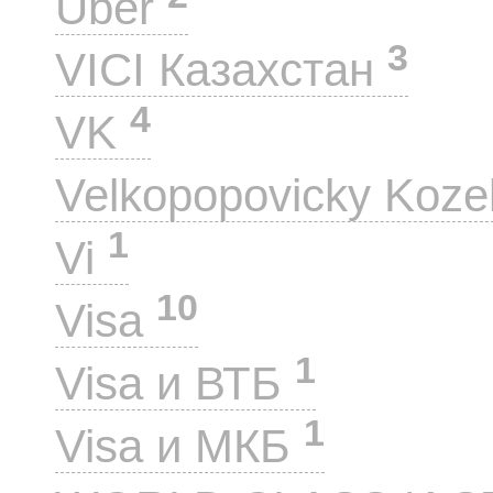
Uber
3
VICI Казахстан
4
VK
Velkopopovicky Koze
1
Vi
10
Visa
1
Visa и ВТБ
1
Visa и МКБ