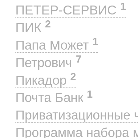
1
ПЕТЕР-СЕРВИС
2
ПИК
1
Папа Может
7
Петрович
2
Пикадор
1
Почта Банк
Приватизационные 
Программа набора 