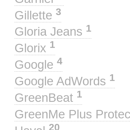
3
Gillette
1
Gloria Jeans
1
Glorix
4
Google
1
Google AdWords
1
GreenBeat
GreenMe Plus Prote
20