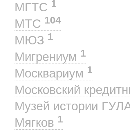
1
МГТС
104
МТС
1
МЮЗ
1
Мигрениум
1
Москвариум
Московский кредит
Музей истории ГУЛ
1
Мягков