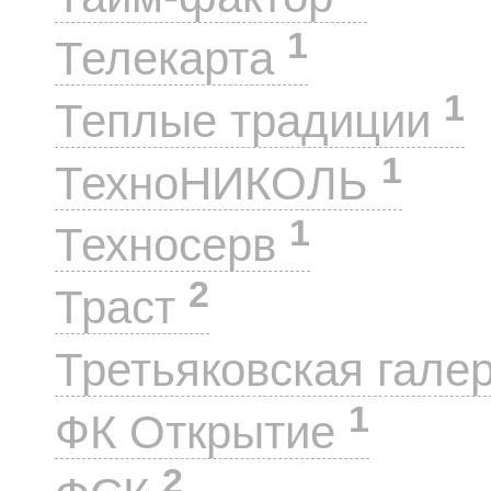
1
Телекарта
1
Теплые традиции
1
ТехноНИКОЛЬ
1
Техносерв
2
Траст
Третьяковская гале
1
ФК Открытие
2