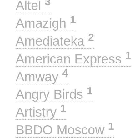
3
Altel
1
Amazigh
2
Amediateka
1
American Express
4
Amway
1
Angry Birds
1
Artistry
1
BBDO Moscow