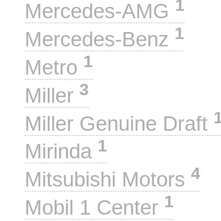
1
Mercedes-AMG
1
Mercedes-Benz
1
Metro
3
Miller
Miller Genuine Draft
1
Mirinda
4
Mitsubishi Motors
1
Mobil 1 Center