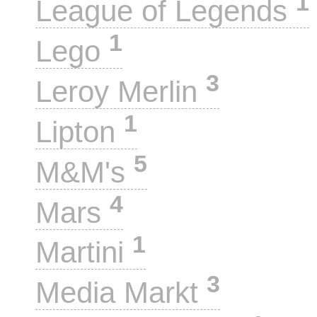
1
League of Legends
1
Lego
3
Leroy Merlin
1
Lipton
5
M&M's
4
Mars
1
Martini
3
Media Markt