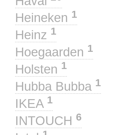
Haval
1
Heineken
1
Heinz
1
Hoegaarden
1
Holsten
1
Hubba Bubba
1
IKEA
6
INTOUCH
1