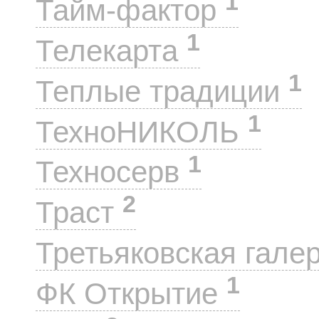
1
Тайм-фактор
1
Телекарта
1
Теплые традиции
1
ТехноНИКОЛЬ
1
Техносерв
2
Траст
Третьяковская гале
1
ФК Открытие