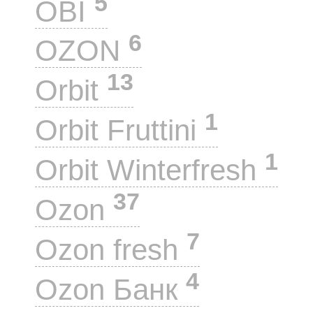
5
OBI
6
OZON
13
Orbit
1
Orbit Fruttini
1
Orbit Winterfresh
37
Ozon
7
Ozon fresh
4
Ozon Банк