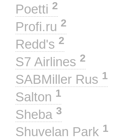
2
Poetti
2
Profi.ru
2
Redd's
2
S7 Airlines
1
SABMiller Rus
1
Salton
3
Sheba
1
Shuvelan Park