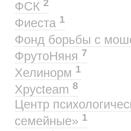
2
ФСК
1
Фиеста
Фонд борьбы с мо
7
ФрутоНяня
1
Хелинорм
8
Хрусteam
Центр психологиче
1
семейные»