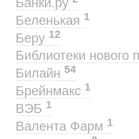
Банки.ру
1
Беленькая
12
Беру
Библиотеки нового 
54
Билайн
1
Брейнмакс
1
ВЭБ
1
Валента Фарм