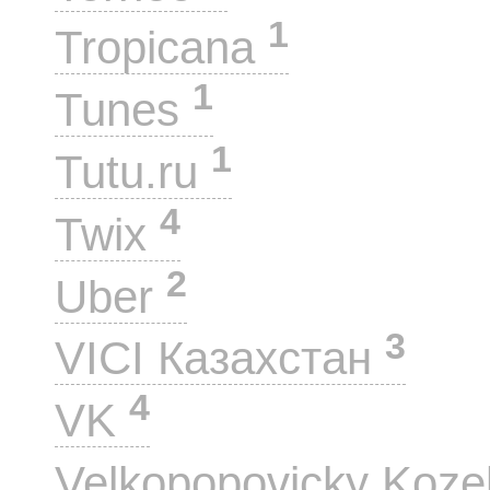
1
Tropicana
1
Tunes
1
Tutu.ru
4
Twix
2
Uber
3
VICI Казахстан
4
VK
Velkopopovicky Koze