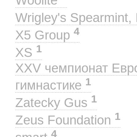
Woolite
Wrigley's Spearmint, 
4
X5 Group
1
XS
XXV чемпионат Евр
1
гимнастике
1
Zatecky Gus
1
Zeus Foundation
4