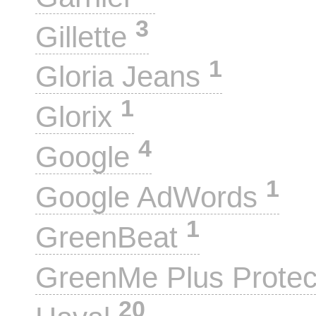
3
Gillette
1
Gloria Jeans
1
Glorix
4
Google
1
Google AdWords
1
GreenBeat
GreenMe Plus Prote
20