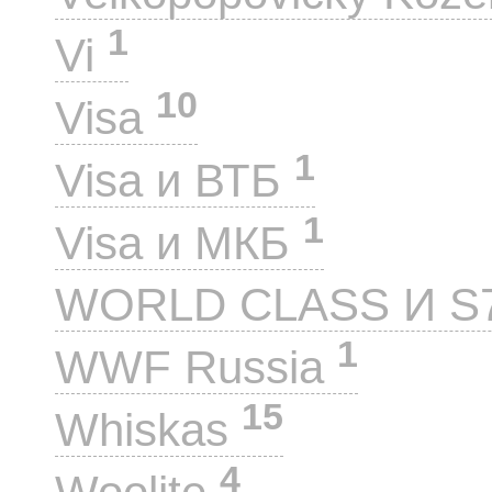
1
Vi
10
Visa
1
Visa и ВТБ
1
Visa и МКБ
WORLD CLASS И S
1
WWF Russia
15
Whiskas
4