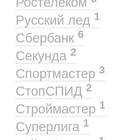
Ростелеком
1
Русский лед
6
Сбербанк
2
Секунда
3
Спортмастер
2
СтопСПИД
1
Строймастер
1
Суперлига