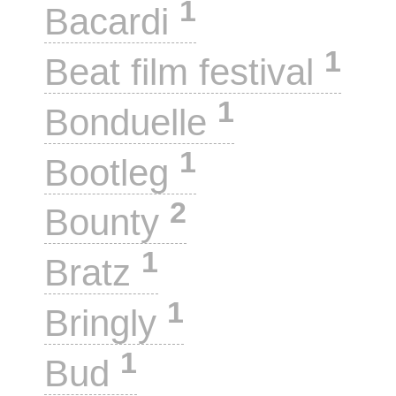
1
Bacardi
1
Beat film festival
1
Bonduelle
1
Bootleg
2
Bounty
1
Bratz
1
Bringly
1
Bud