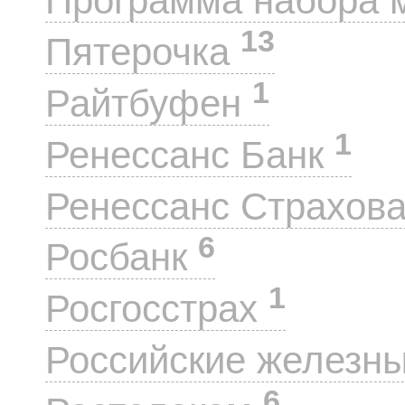
Программа набора 
13
Пятерочка
1
Райтбуфен
1
Ренессанс Банк
Ренессанс Страхов
6
Росбанк
1
Росгосстрах
Российские железн
6