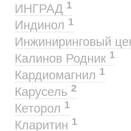
1
ИНГРАД
1
Индинол
Инжиниринговый це
1
Калинов Родник
1
Кардиомагнил
2
Карусель
1
Кеторол
1
Кларитин