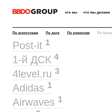
кто мы
что мы делаем
По агентствам
По дате
По клиентам
По брен
1
Post-it
4
1-й ДСК
3
4level.ru
1
Adidas
1
Airwaves