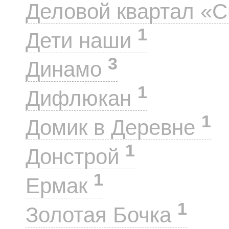
Деловой квартал «
1
Дети наши
3
Динамо
1
Дифлюкан
1
Домик в Деревне
1
Донстрой
1
Ермак
1
Золотая Бочка