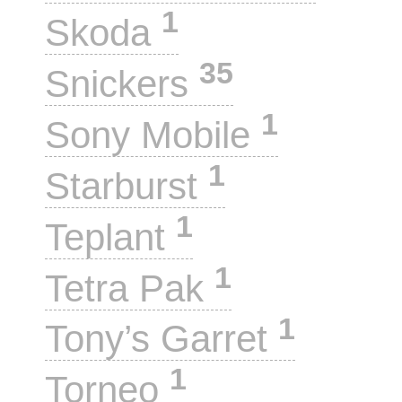
1
Skoda
35
Snickers
1
Sony Mobile
1
Starburst
1
Teplant
1
Tetra Pak
1
Tony’s Garret
1
Torneo