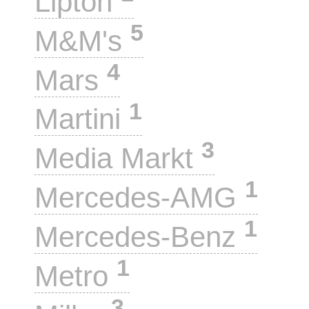
Lipton
5
M&M's
4
Mars
1
Martini
3
Media Markt
1
Mercedes-AMG
1
Mercedes-Benz
1
Metro
3