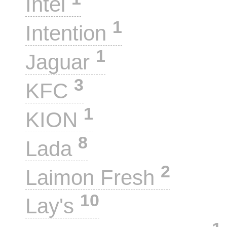
Intel
1
Intention
1
Jaguar
3
KFC
1
KION
8
Lada
2
Laimon Fresh
10
Lay's