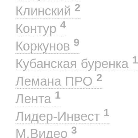
2
Клинский
4
Контур
9
Коркунов
1
Кубанская буренка
2
Лемана ПРО
1
Лента
1
Лидер-Инвест
3
М.Видео