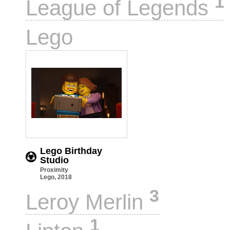
1
League of Legends
1
Lego
Lego Birthday
Studio
Proximity
Lego, 2018
3
Leroy Merlin
1