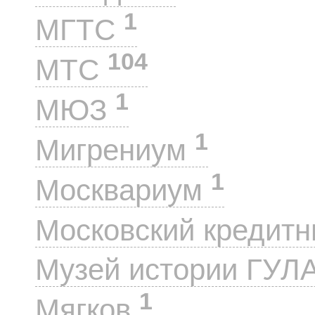
1
МГТС
104
МТС
1
МЮЗ
1
Мигрениум
1
Москвариум
Московский кредит
Музей истории ГУЛ
1
Мягков