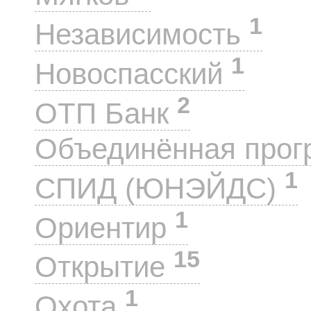
1
Независимость
1
Новоспасский
2
ОТП Банк
Объединённая прог
1
СПИД (ЮНЭЙДС)
1
Ориентир
15
Открытие
1
Охота