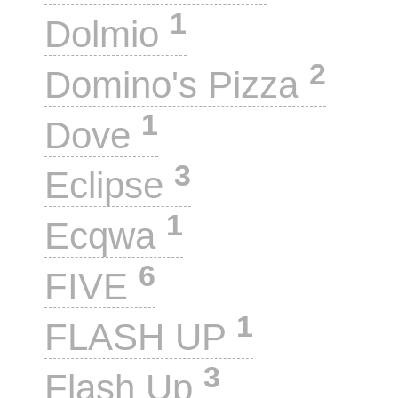
1
Dolmio
2
Domino's Pizza
1
Dove
3
Eclipse
1
Ecqwa
6
FIVE
1
FLASH UP
3
Flash Up