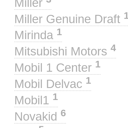
Miller
Miller Genuine Draft
1
Mirinda
4
Mitsubishi Motors
1
Mobil 1 Center
1
Mobil Delvac
1
Mobil1
6
Novakid