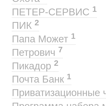
1
ПЕТЕР-СЕРВИС
2
ПИК
1
Папа Может
7
Петрович
2
Пикадор
1
Почта Банк
Приватизационные 