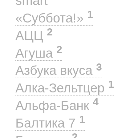
smart
1
«Суббота!»
2
АЦЦ
2
Агуша
3
Азбука вкуса
1
Алка-Зельтцер
4
Альфа-Банк
1
Балтика 7
2