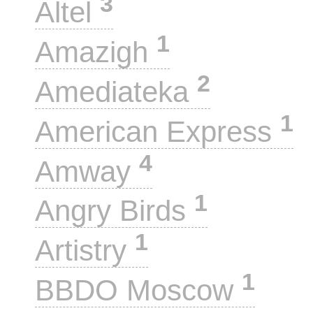
3
Altel
1
Amazigh
2
Amediateka
1
American Express
4
Amway
1
Angry Birds
1
Artistry
1
BBDO Moscow