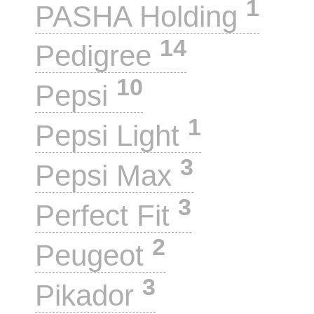
1
PASHA Holding
14
Pedigree
10
Pepsi
1
Pepsi Light
3
Pepsi Max
3
Perfect Fit
2
Peugeot
3
Pikador