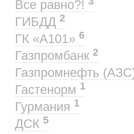
3
Все равно?!
2
ГИБДД
6
ГК «А101»
2
Газпромбанк
Газпромнефть (АЗС
1
Гастенорм
1
Гурмания
5
ДСК