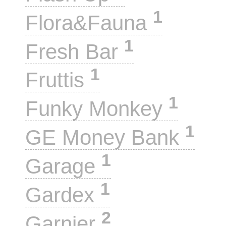
1
Flora&Fauna
1
Fresh Bar
1
Fruttis
1
Funky Monkey
1
GE Money Bank
1
Garage
1
Gardex
2
Garnier