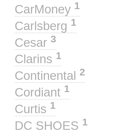
1
CarMoney
1
Carlsberg
3
Cesar
1
Clarins
2
Continental
1
Cordiant
1
Curtis
1
DC SHOES