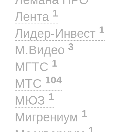
1
Лента
1
Лидер-Инвест
3
М.Видео
1
МГТС
104
МТС
1
МЮЗ
1
Мигрениум
1