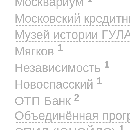
Москвариум
Московский кредит
Музей истории ГУЛ
1
Мягков
1
Независимость
1
Новоспасский
2
ОТП Банк
Объединённая прог
1