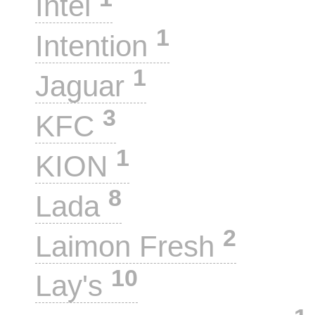
Intel
1
Intention
1
Jaguar
3
KFC
1
KION
8
Lada
2
Laimon Fresh
10
Lay's