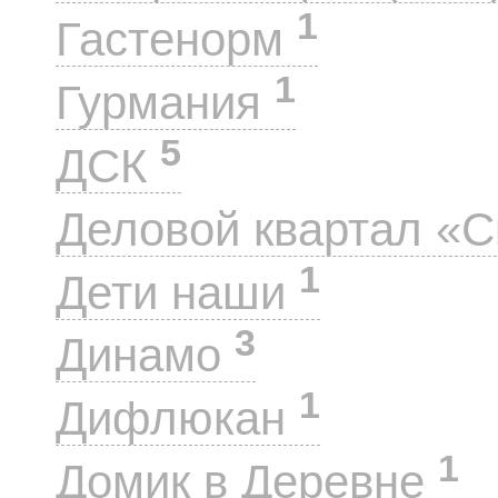
1
Гастенорм
1
Гурмания
5
ДСК
Деловой квартал «
1
Дети наши
3
Динамо
1
Дифлюкан
1
Домик в Деревне