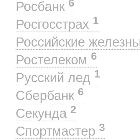
6
Росбанк
1
Росгосстрах
Российские железн
6
Ростелеком
1
Русский лед
6
Сбербанк
2
Секунда
3
Спортмастер