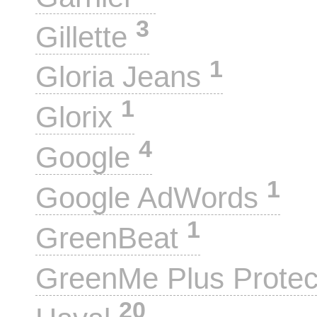
3
Gillette
1
Gloria Jeans
1
Glorix
4
Google
1
Google AdWords
1
GreenBeat
GreenMe Plus Prote
20