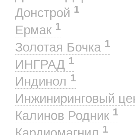
1
Донстрой
1
Ермак
1
Золотая Бочка
1
ИНГРАД
1
Индинол
Инжиниринговый це
1
Калинов Родник
1
Кардиомагнил