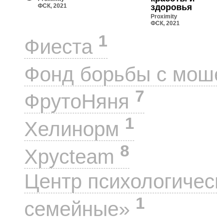
ФСК, 2021
здоровья
Proximity
ФСК, 2021
1
Фиеста
Фонд борьбы с мо
7
ФрутоНяня
1
Хелинорм
8
Хрусteam
Центр психологиче
1
семейные»