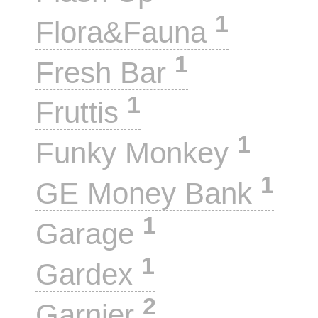
1
Flora&Fauna
1
Fresh Bar
1
Fruttis
1
Funky Monkey
1
GE Money Bank
1
Garage
1
Gardex
2
Garnier