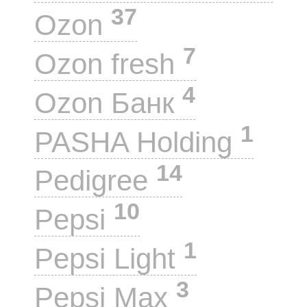
37
Ozon
7
Ozon fresh
4
Ozon Банк
1
PASHA Holding
14
Pedigree
10
Pepsi
1
Pepsi Light
3
Pepsi Max