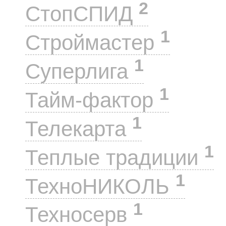
2
СтопСПИД
1
Строймастер
1
Суперлига
1
Тайм-фактор
1
Телекарта
1
Теплые традиции
1
ТехноНИКОЛЬ
1
Техносерв