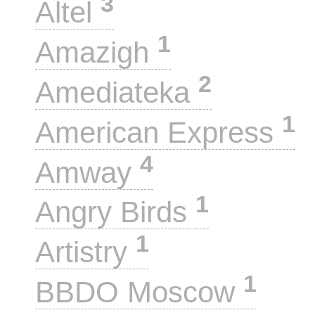
3
Altel
1
Amazigh
2
Amediateka
1
American Express
4
Amway
1
Angry Birds
1
Artistry
1
BBDO Moscow