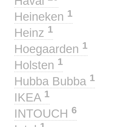
Haval
1
Heineken
1
Heinz
1
Hoegaarden
1
Holsten
1
Hubba Bubba
1
IKEA
6
INTOUCH
1