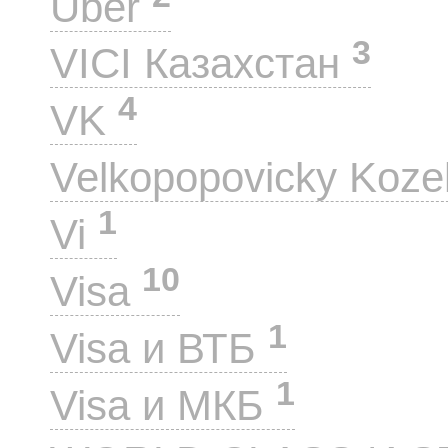
Uber
3
VICI Казахстан
4
VK
Velkopopovicky Koze
1
Vi
10
Visa
1
Visa и ВТБ
1
Visa и МКБ