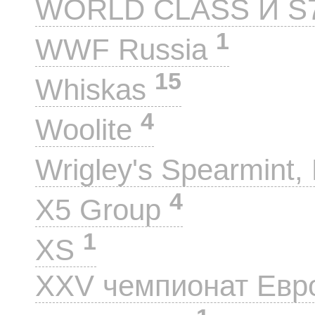
WORLD CLASS И S
1
WWF Russia
15
Whiskas
4
Woolite
Wrigley's Spearmint, 
4
X5 Group
1
XS
XXV чемпионат Евр