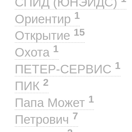
СПИД (ЮНЭЙДС)
1
Ориентир
15
Открытие
1
Охота
1
ПЕТЕР-СЕРВИС
2
ПИК
1
Папа Может
7
Петрович