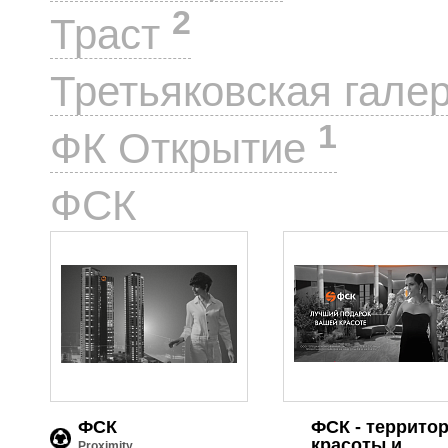
2
Траст
Третьяковская гале
1
ФК Открытие
2
ФСК
ФСК
ФСК - террито
красоты и
Proximity