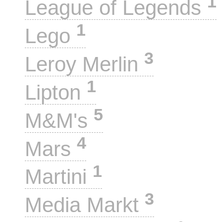
1
League of Legends
1
Lego
3
Leroy Merlin
1
Lipton
5
M&M's
4
Mars
1
Martini
3
Media Markt