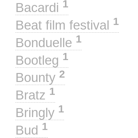
1
Bacardi
1
Beat film festival
1
Bonduelle
1
Bootleg
2
Bounty
1
Bratz
1
Bringly
1
Bud