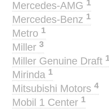
1
Mercedes-AMG
1
Mercedes-Benz
1
Metro
3
Miller
Miller Genuine Draft
1
Mirinda
4
Mitsubishi Motors
1
Mobil 1 Center