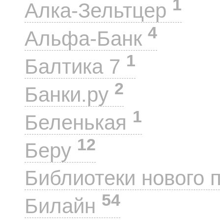
1
Алка-Зельтцер
4
Альфа-Банк
1
Балтика 7
2
Банки.ру
1
Беленькая
12
Беру
Библиотеки нового 
54
Билайн