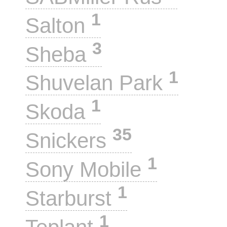
1
Salton
3
Sheba
1
Shuvelan Park
1
Skoda
35
Snickers
1
Sony Mobile
1
Starburst
1