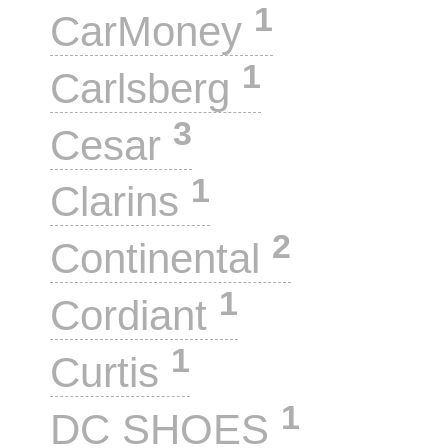
1
CarMoney
1
Carlsberg
3
Cesar
1
Clarins
2
Continental
1
Cordiant
1
Curtis
1
DC SHOES