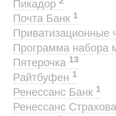
2
Пикадор
1
Почта Банк
Приватизационные 
Программа набора 
13
Пятерочка
1
Райтбуфен
1
Ренессанс Банк
Ренессанс Страхов