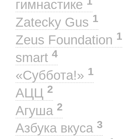
1
гимнастике
1
Zatecky Gus
1
Zeus Foundation
4
smart
1
«Суббота!»
2
АЦЦ
2
Агуша
3
Азбука вкуса