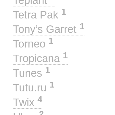
Teplant
1
Tetra Pak
1
Tony’s Garret
1
Torneo
1
Tropicana
1
Tunes
1
Tutu.ru
4
Twix
2