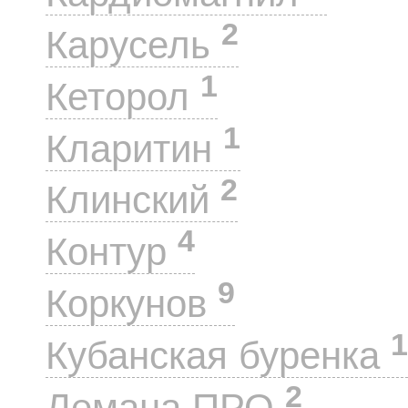
2
Карусель
1
Кеторол
1
Кларитин
2
Клинский
4
Контур
9
Коркунов
1
Кубанская буренка
2
Лемана ПРО