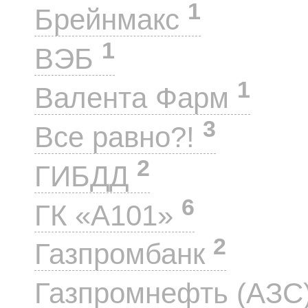
1
Брейнмакс
1
ВЭБ
1
Валента Фарм
3
Все равно?!
2
ГИБДД
6
ГК «А101»
2
Газпромбанк
Газпромнефть (АЗС