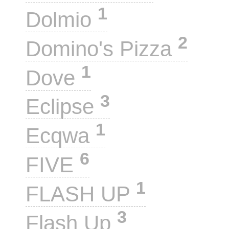
1
Dolmio
2
Domino's Pizza
1
Dove
3
Eclipse
1
Ecqwa
6
FIVE
1
FLASH UP
3
Flash Up