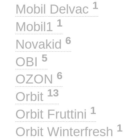
1
Mobil Delvac
1
Mobil1
6
Novakid
5
OBI
6
OZON
13
Orbit
1
Orbit Fruttini
1
Orbit Winterfresh