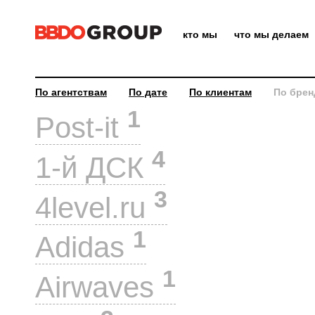
кто мы
что мы делаем
По агентствам
По дате
По клиентам
По брен
1
Post-it
4
1-й ДСК
3
4level.ru
1
Adidas
1
Airwaves