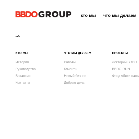
кто мы
что мы делаем
-->
КТО МЫ
ЧТО МЫ ДЕЛАЕМ
ПРОЕКТЫ
История
Работы
Лекторий BBDO
Руководство
Клиенты
BBDO RUN
Вакансии
Новый бизнес
Фонд «Дети наш
Контакты
Добрые дела