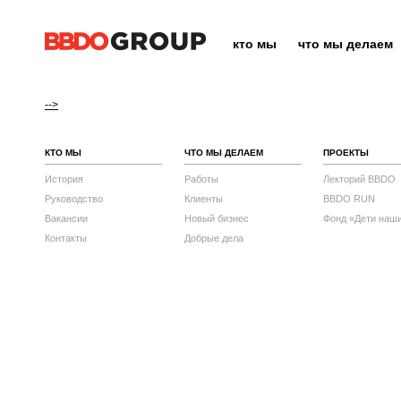
кто мы
что мы делаем
-->
КТО МЫ
ЧТО МЫ ДЕЛАЕМ
ПРОЕКТЫ
История
Работы
Лекторий BBDO
Руководство
Клиенты
BBDO RUN
Вакансии
Новый бизнес
Фонд «Дети наш
Контакты
Добрые дела