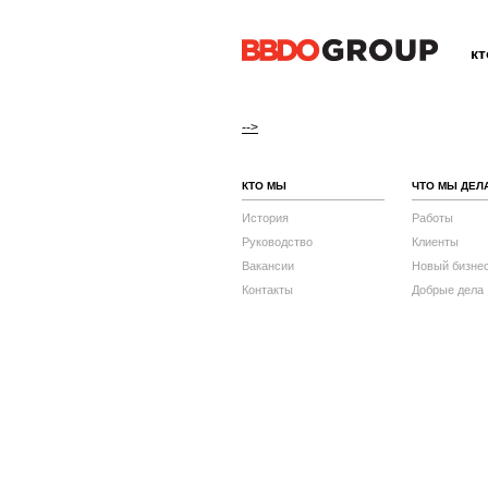
к
-->
КТО МЫ
ЧТО МЫ ДЕЛ
История
Работы
Руководство
Клиенты
Вакансии
Новый бизне
Контакты
Добрые дела