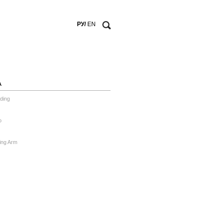
РУ/
EN
А
ding
o
ing Arm