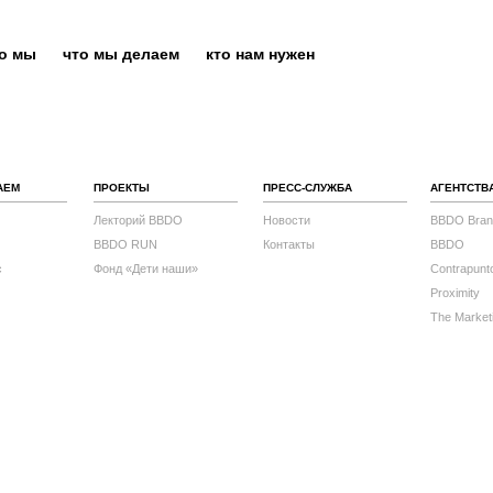
то мы
что мы делаем
кто нам нужен
АЕМ
ПРОЕКТЫ
ПРЕСС-СЛУЖБА
АГЕНТСТВ
Лекторий BBDO
Новости
BBDO Bran
BBDO RUN
Контакты
BBDO
с
Фонд «Дети наши»
Contrapunt
Proximity
The Market