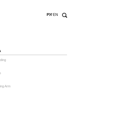
РУ/
EN
А
ding
o
ing Arm