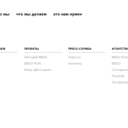
то мы
что мы делаем
кто нам нужен
АЕМ
ПРОЕКТЫ
ПРЕСС-СЛУЖБА
АГЕНТСТВ
Лекторий BBDO
Новости
BBDO Bran
BBDO RUN
Контакты
BBDO
с
Фонд «Дети наши»
Contrapunt
Proximity
The Market