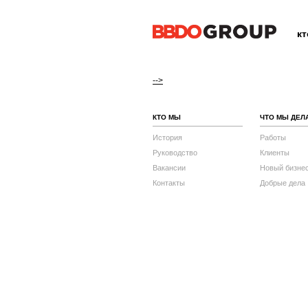
к
-->
КТО МЫ
ЧТО МЫ ДЕЛ
История
Работы
Руководство
Клиенты
Вакансии
Новый бизне
Контакты
Добрые дела