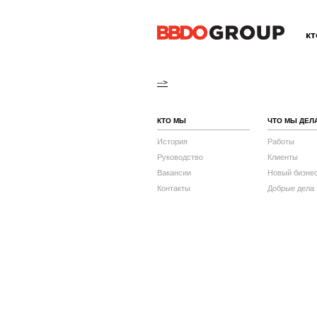
к
-->
КТО МЫ
ЧТО МЫ ДЕЛ
История
Работы
Руководство
Клиенты
Вакансии
Новый бизне
Контакты
Добрые дела