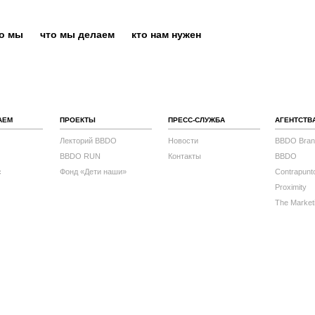
то мы
что мы делаем
кто нам нужен
АЕМ
ПРОЕКТЫ
ПРЕСС-СЛУЖБА
АГЕНТСТВ
Лекторий BBDO
Новости
BBDO Bran
BBDO RUN
Контакты
BBDO
с
Фонд «Дети наши»
Contrapunt
Proximity
The Market