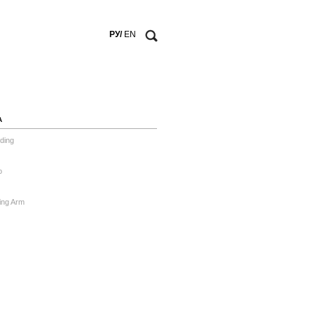
РУ/
EN
А
ding
o
ing Arm