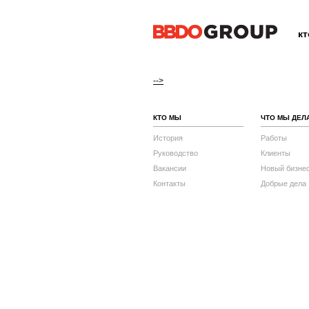
к
-->
КТО МЫ
ЧТО МЫ ДЕЛ
История
Работы
Руководство
Клиенты
Вакансии
Новый бизне
Контакты
Добрые дела