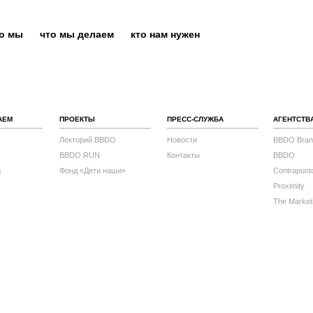
то мы
что мы делаем
кто нам нужен
АЕМ
ПРОЕКТЫ
ПРЕСС-СЛУЖБА
АГЕНТСТВ
Лекторий BBDO
Новости
BBDO Bran
BBDO RUN
Контакты
BBDO
с
Фонд «Дети наши»
Contrapunt
Proximity
The Market