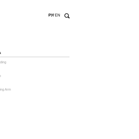
РУ/
EN
А
ding
o
ing Arm