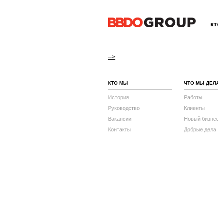
к
-->
КТО МЫ
ЧТО МЫ ДЕЛ
История
Работы
Руководство
Клиенты
Вакансии
Новый бизне
Контакты
Добрые дела