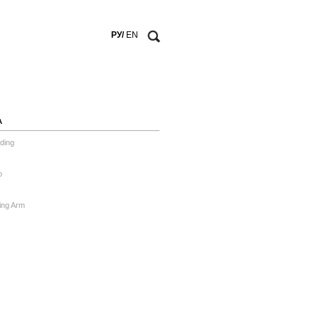
РУ/
EN
А
ding
o
ing Arm