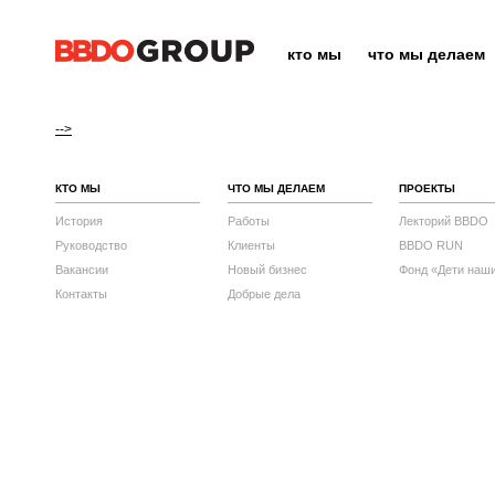
кто мы
что мы делаем
-->
КТО МЫ
ЧТО МЫ ДЕЛАЕМ
ПРОЕКТЫ
История
Работы
Лекторий BBDO
Руководство
Клиенты
BBDO RUN
Вакансии
Новый бизнес
Фонд «Дети наш
Контакты
Добрые дела