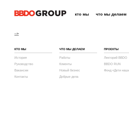
кто мы
что мы делаем
-->
КТО МЫ
ЧТО МЫ ДЕЛАЕМ
ПРОЕКТЫ
История
Работы
Лекторий BBDO
Руководство
Клиенты
BBDO RUN
Вакансии
Новый бизнес
Фонд «Дети наш
Контакты
Добрые дела