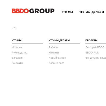
кто мы
что мы делаем
-->
КТО МЫ
ЧТО МЫ ДЕЛАЕМ
ПРОЕКТЫ
История
Работы
Лекторий BBDO
Руководство
Клиенты
BBDO RUN
Вакансии
Новый бизнес
Фонд «Дети наш
Контакты
Добрые дела