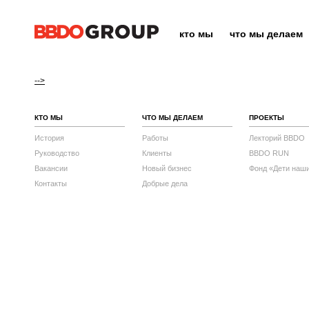
кто мы
что мы делаем
-->
КТО МЫ
ЧТО МЫ ДЕЛАЕМ
ПРОЕКТЫ
История
Работы
Лекторий BBDO
Руководство
Клиенты
BBDO RUN
Вакансии
Новый бизнес
Фонд «Дети наш
Контакты
Добрые дела