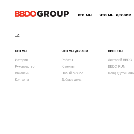
кто мы
что мы делаем
-->
КТО МЫ
ЧТО МЫ ДЕЛАЕМ
ПРОЕКТЫ
История
Работы
Лекторий BBDO
Руководство
Клиенты
BBDO RUN
Вакансии
Новый бизнес
Фонд «Дети наш
Контакты
Добрые дела