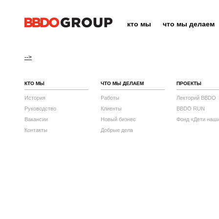
кто мы
что мы делаем
-->
КТО МЫ
ЧТО МЫ ДЕЛАЕМ
ПРОЕКТЫ
История
Работы
Лекторий BBDO
Руководство
Клиенты
BBDO RUN
Вакансии
Новый бизнес
Фонд «Дети наш
Контакты
Добрые дела