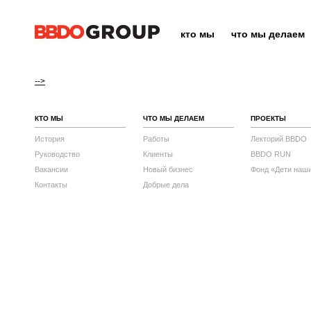
кто мы
что мы делаем
-->
КТО МЫ
ЧТО МЫ ДЕЛАЕМ
ПРОЕКТЫ
История
Работы
Лекторий BBDO
Руководство
Клиенты
BBDO RUN
Вакансии
Новый бизнес
Фонд «Дети наш
Контакты
Добрые дела