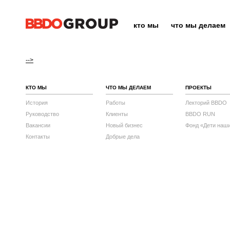
кто мы
что мы делаем
-->
КТО МЫ
ЧТО МЫ ДЕЛАЕМ
ПРОЕКТЫ
История
Работы
Лекторий BBDO
Руководство
Клиенты
BBDO RUN
Вакансии
Новый бизнес
Фонд «Дети наш
Контакты
Добрые дела