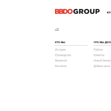
к
-->
КТО МЫ
ЧТО МЫ ДЕЛ
История
Работы
Руководство
Клиенты
Вакансии
Новый бизне
Контакты
Добрые дела