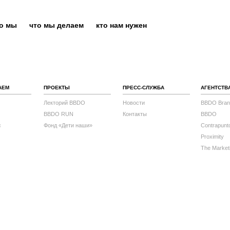
то мы
что мы делаем
кто нам нужен
АЕМ
ПРОЕКТЫ
ПРЕСС-СЛУЖБА
АГЕНТСТВ
Лекторий BBDO
Новости
BBDO Bran
BBDO RUN
Контакты
BBDO
с
Фонд «Дети наши»
Contrapunt
Proximity
The Market