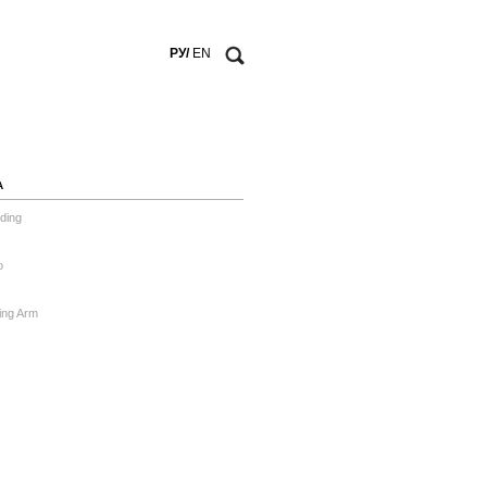
РУ/
EN
А
ding
o
ing Arm