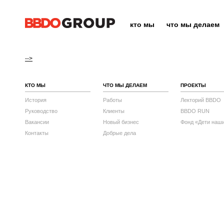
кто мы
что мы делаем
-->
КТО МЫ
ЧТО МЫ ДЕЛАЕМ
ПРОЕКТЫ
История
Работы
Лекторий BBDO
Руководство
Клиенты
BBDO RUN
Вакансии
Новый бизнес
Фонд «Дети наш
Контакты
Добрые дела