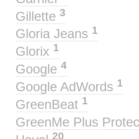
3
Gillette
1
Gloria Jeans
1
Glorix
4
Google
1
Google AdWords
1
GreenBeat
GreenMe Plus Prote
20