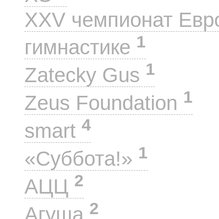
XXV чемпионат Евр
1
гимнастике
1
Zatecky Gus
1
Zeus Foundation
4
smart
1
«Суббота!»
2
АЦЦ
2
Агуша