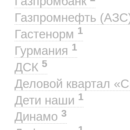
Газпромбанк
Газпромнефть (АЗС
1
Гастенорм
1
Гурмания
5
ДСК
Деловой квартал «
1
Дети наши
3
Динамо
1