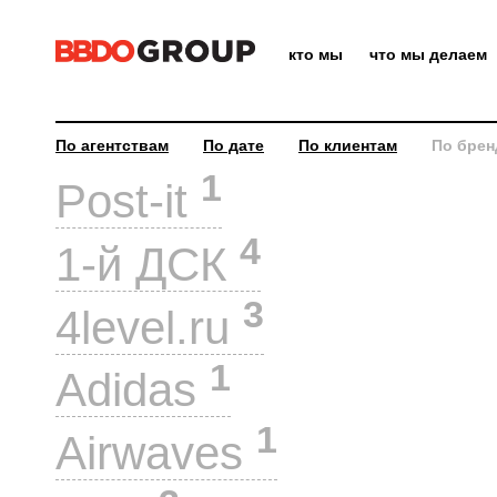
кто мы
что мы делаем
По агентствам
По дате
По клиентам
По брен
1
Post-it
4
1-й ДСК
3
4level.ru
1
Adidas
1
Airwaves