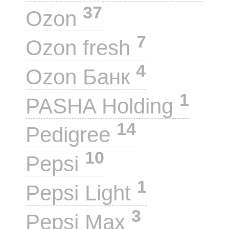
37
Ozon
7
Ozon fresh
4
Ozon Банк
1
PASHA Holding
14
Pedigree
10
Pepsi
1
Pepsi Light
3
Pepsi Max