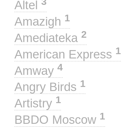
3
Altel
1
Amazigh
2
Amediateka
1
American Express
4
Amway
1
Angry Birds
1
Artistry
1
BBDO Moscow