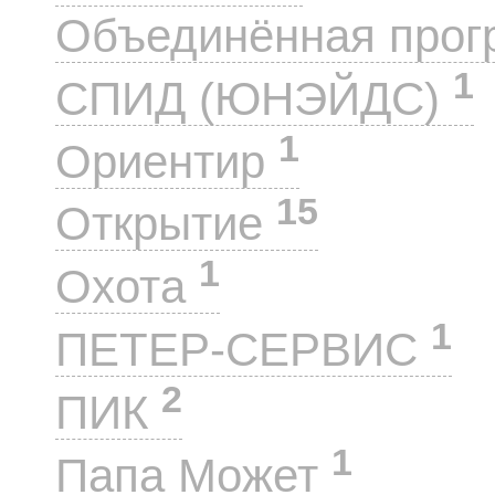
Объединённая прог
1
СПИД (ЮНЭЙДС)
1
Ориентир
15
Открытие
1
Охота
1
ПЕТЕР-СЕРВИС
2
ПИК
1
Папа Может