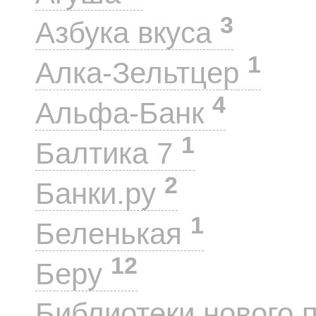
3
Азбука вкуса
1
Алка-Зельтцер
4
Альфа-Банк
1
Балтика 7
2
Банки.ру
1
Беленькая
12
Беру
Библиотеки нового 