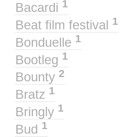
1
Bacardi
1
Beat film festival
1
Bonduelle
1
Bootleg
2
Bounty
1
Bratz
1
Bringly
1
Bud