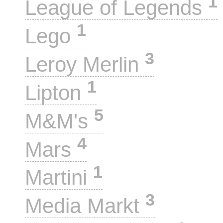
1
League of Legends
1
Lego
3
Leroy Merlin
1
Lipton
5
M&M's
4
Mars
1
Martini
3
Media Markt