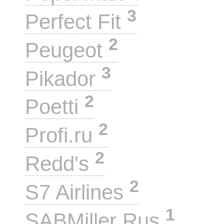
3
Perfect Fit
2
Peugeot
3
Pikador
2
Poetti
2
Profi.ru
2
Redd's
2
S7 Airlines
1
SABMiller Rus