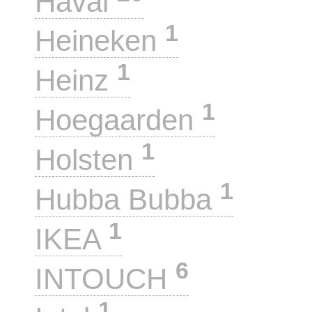
Haval
1
Heineken
1
Heinz
1
Hoegaarden
1
Holsten
1
Hubba Bubba
1
IKEA
6
INTOUCH
1