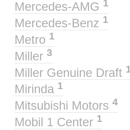
1
Mercedes-AMG
1
Mercedes-Benz
1
Metro
3
Miller
Miller Genuine Draft
1
Mirinda
4
Mitsubishi Motors
1
Mobil 1 Center