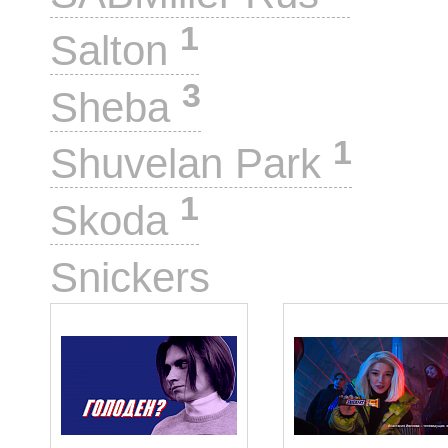
1
Salton
3
Sheba
1
Shuvelan Park
1
Skoda
35
Snickers