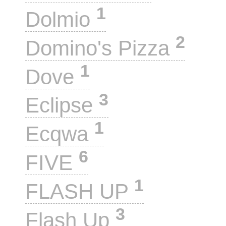
1
Dolmio
2
Domino's Pizza
1
Dove
3
Eclipse
1
Ecqwa
6
FIVE
1
FLASH UP
3
Flash Up