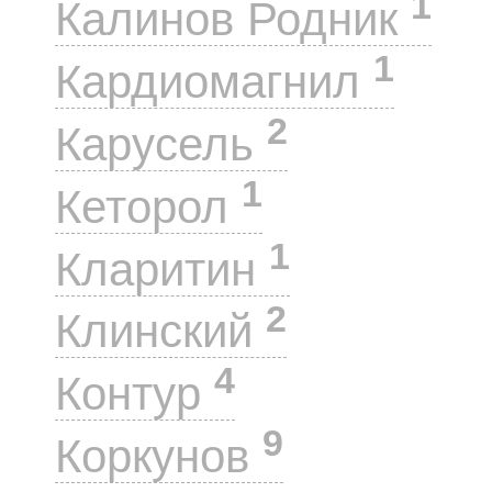
1
Калинов Родник
1
Кардиомагнил
2
Карусель
1
Кеторол
1
Кларитин
2
Клинский
4
Контур
9
Коркунов