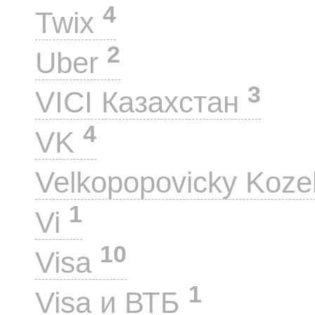
4
Twix
2
Uber
3
VICI Казахстан
4
VK
Velkopopovicky Koze
1
Vi
10
Visa
1
Visa и ВТБ