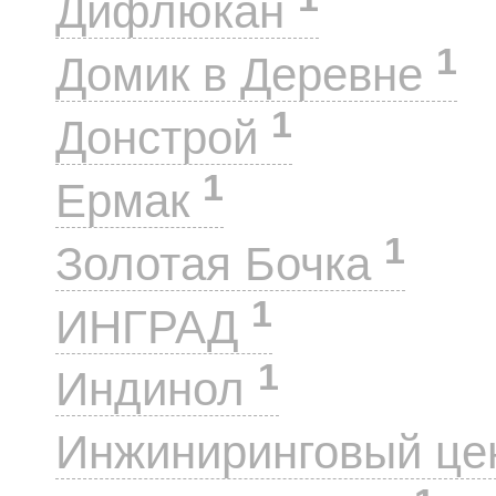
Дифлюкан
1
Домик в Деревне
1
Донстрой
1
Ермак
1
Золотая Бочка
1
ИНГРАД
1
Индинол
Инжиниринговый це