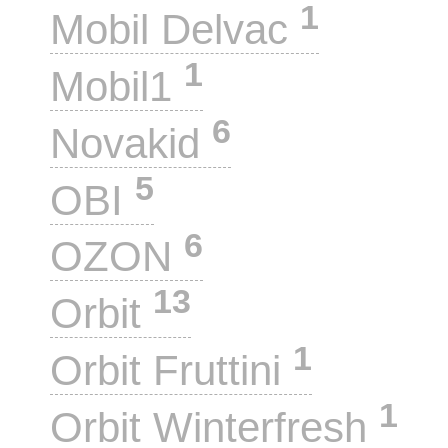
1
Mobil Delvac
1
Mobil1
6
Novakid
5
OBI
6
OZON
13
Orbit
1
Orbit Fruttini
1
Orbit Winterfresh