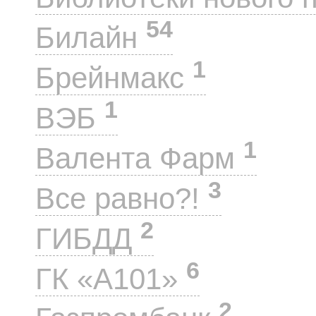
54
Билайн
1
Брейнмакс
1
ВЭБ
1
Валента Фарм
3
Все равно?!
2
ГИБДД
6
ГК «А101»
2