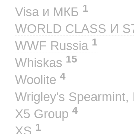
1
Visa и МКБ
WORLD CLASS И S
1
WWF Russia
15
Whiskas
4
Woolite
Wrigley's Spearmint, 
4
X5 Group
1
XS