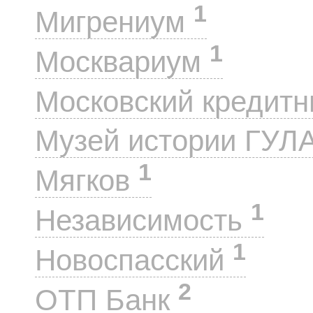
1
Мигрениум
1
Москвариум
Московский кредит
Музей истории ГУЛ
1
Мягков
1
Независимость
1
Новоспасский
2
ОТП Банк