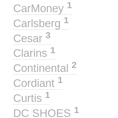
1
CarMoney
1
Carlsberg
3
Cesar
1
Clarins
2
Continental
1
Cordiant
1
Curtis
1
DC SHOES