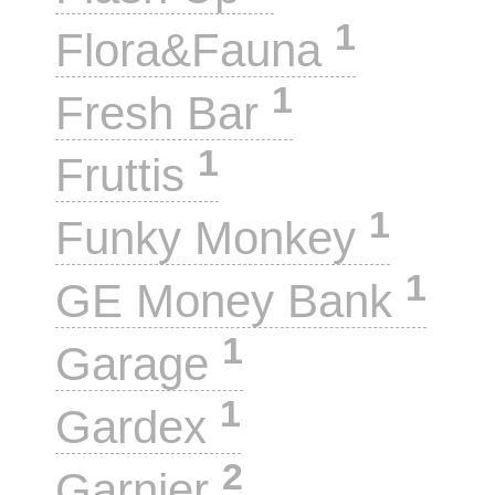
1
Flora&Fauna
1
Fresh Bar
1
Fruttis
1
Funky Monkey
1
GE Money Bank
1
Garage
1
Gardex
2
Garnier