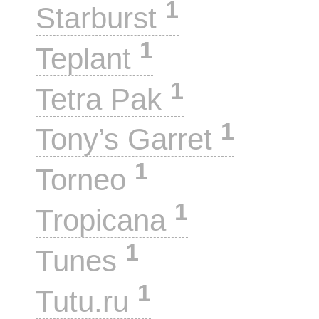
1
Starburst
1
Teplant
1
Tetra Pak
1
Tony’s Garret
1
Torneo
1
Tropicana
1
Tunes
1
Tutu.ru