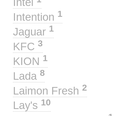
Intel
1
Intention
1
Jaguar
3
KFC
1
KION
8
Lada
2
Laimon Fresh
10
Lay's