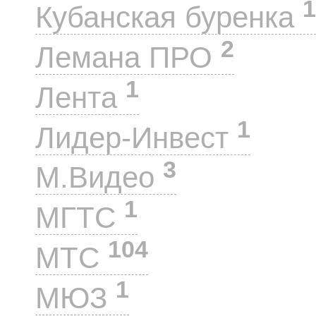
1
Кубанская буренка
2
Лемана ПРО
1
Лента
1
Лидер-Инвест
3
М.Видео
1
МГТС
104
МТС
1
МЮЗ