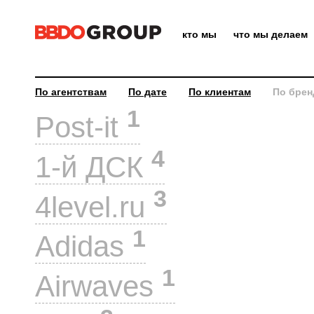
кто мы
что мы делаем
По агентствам
По дате
По клиентам
По брен
1
Post-it
4
1-й ДСК
3
4level.ru
1
Adidas
1
Airwaves