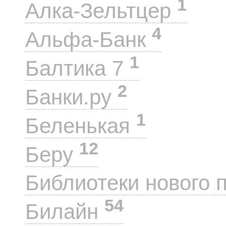
1
Алка-Зельтцер
4
Альфа-Банк
1
Балтика 7
2
Банки.ру
1
Беленькая
12
Беру
Библиотеки нового 
54
Билайн