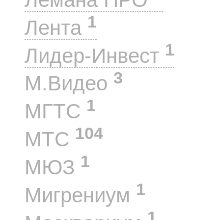
1
Лента
1
Лидер-Инвест
3
М.Видео
1
МГТС
104
МТС
1
МЮЗ
1
Мигрениум
1