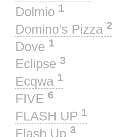
1
Dolmio
2
Domino's Pizza
1
Dove
3
Eclipse
1
Ecqwa
6
FIVE
1
FLASH UP
3
Flash Up