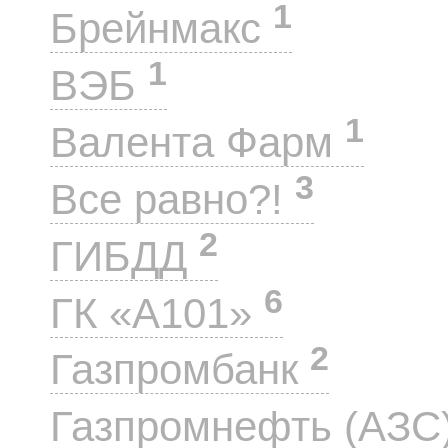
1
Брейнмакс
1
ВЭБ
1
Валента Фарм
3
Все равно?!
2
ГИБДД
6
ГК «А101»
2
Газпромбанк
Газпромнефть (АЗС