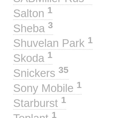
1
Salton
3
Sheba
1
Shuvelan Park
1
Skoda
35
Snickers
1
Sony Mobile
1
Starburst
1