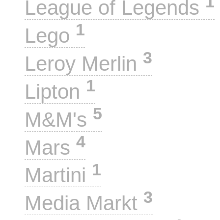
1
League of Legends
1
Lego
3
Leroy Merlin
1
Lipton
5
M&M's
4
Mars
1
Martini
3
Media Markt