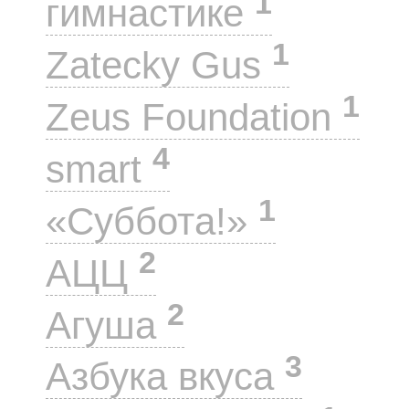
1
гимнастике
1
Zatecky Gus
1
Zeus Foundation
4
smart
1
«Суббота!»
2
АЦЦ
2
Агуша
3
Азбука вкуса