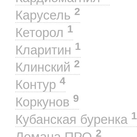
2
Карусель
1
Кеторол
1
Кларитин
2
Клинский
4
Контур
9
Коркунов
1
Кубанская буренка
2
Лемана ПРО