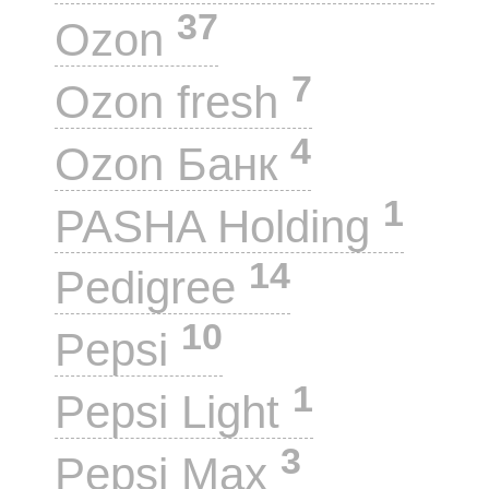
37
Ozon
7
Ozon fresh
4
Ozon Банк
1
PASHA Holding
14
Pedigree
10
Pepsi
1
Pepsi Light
3
Pepsi Max