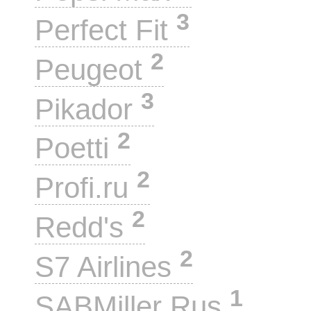
3
Perfect Fit
2
Peugeot
3
Pikador
2
Poetti
2
Profi.ru
2
Redd's
2
S7 Airlines
1
SABMiller Rus