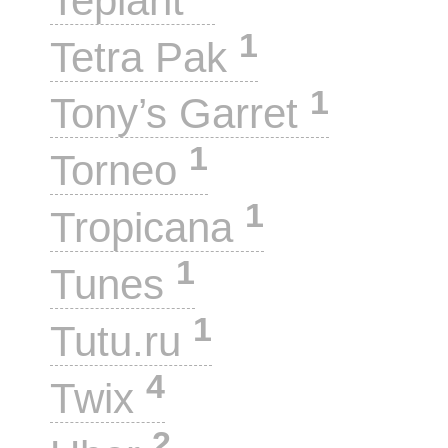
Teplant
1
Tetra Pak
1
Tony’s Garret
1
Torneo
1
Tropicana
1
Tunes
1
Tutu.ru
4
Twix
2