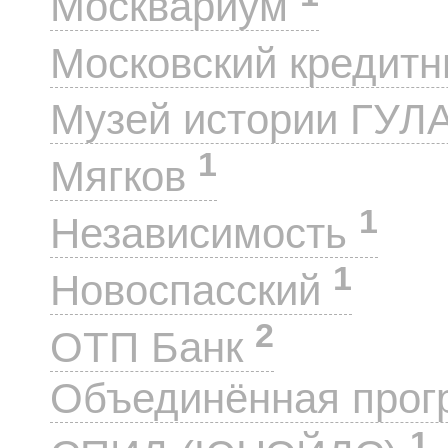
Москвариум
Московский кредит
Музей истории ГУЛ
1
Мягков
1
Независимость
1
Новоспасский
2
ОТП Банк
Объединённая прог
1