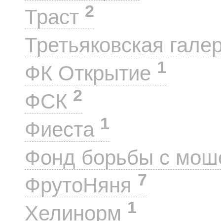
2
Траст
Третьяковская гале
1
ФК Открытие
2
ФСК
1
Фиеста
Фонд борьбы с мо
7
ФрутоНяня
1
Хелинорм