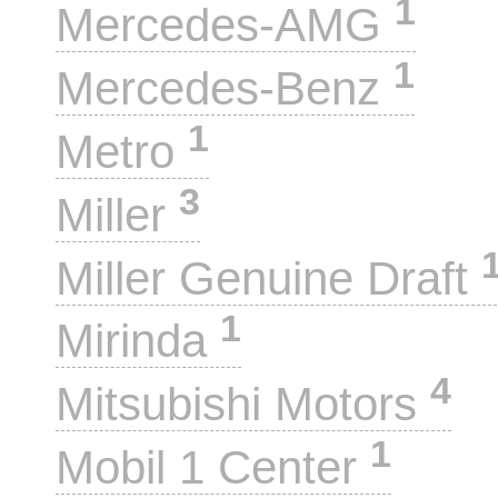
1
Mercedes-AMG
1
Mercedes-Benz
1
Metro
3
Miller
Miller Genuine Draft
1
Mirinda
4
Mitsubishi Motors
1
Mobil 1 Center