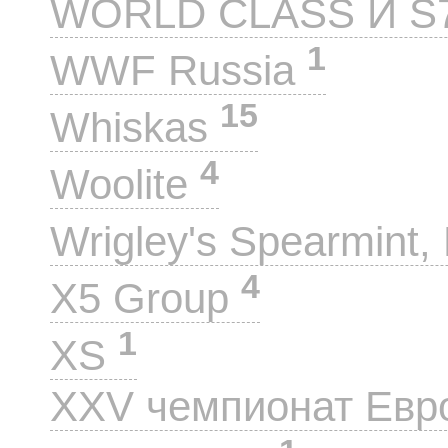
WORLD CLASS И S
1
WWF Russia
15
Whiskas
4
Woolite
Wrigley's Spearmint, 
4
X5 Group
1
XS
XXV чемпионат Евр