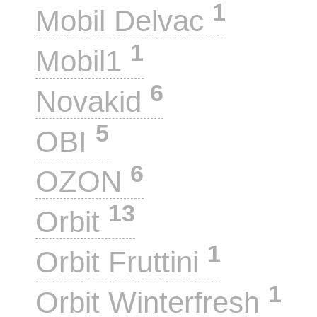
1
Mobil Delvac
1
Mobil1
6
Novakid
5
OBI
6
OZON
13
Orbit
1
Orbit Fruttini
1
Orbit Winterfresh