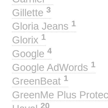
3
Gillette
1
Gloria Jeans
1
Glorix
4
Google
1
Google AdWords
1
GreenBeat
GreenMe Plus Prote
20