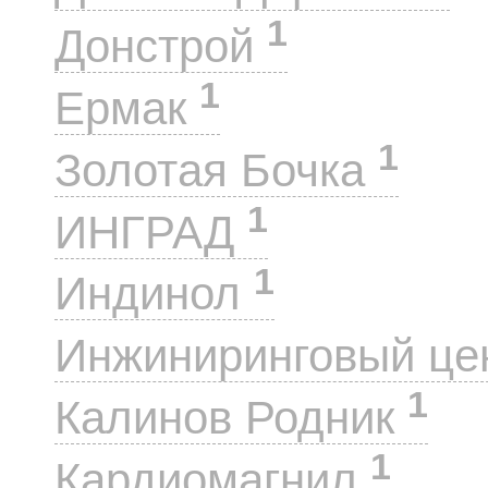
1
Донстрой
1
Ермак
1
Золотая Бочка
1
ИНГРАД
1
Индинол
Инжиниринговый це
1
Калинов Родник
1
Кардиомагнил