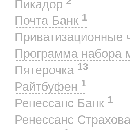
2
Пикадор
1
Почта Банк
Приватизационные 
Программа набора 
13
Пятерочка
1
Райтбуфен
1
Ренессанс Банк
Ренессанс Страхов