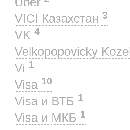
Uber
3
VICI Казахстан
4
VK
Velkopopovicky Koze
1
Vi
10
Visa
1
Visa и ВТБ
1
Visa и МКБ