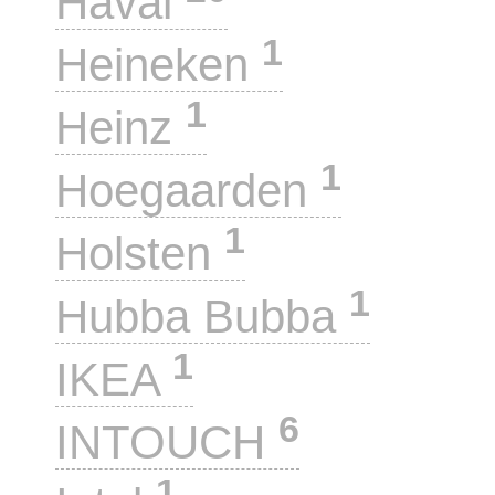
Haval
1
Heineken
1
Heinz
1
Hoegaarden
1
Holsten
1
Hubba Bubba
1
IKEA
6
INTOUCH
1