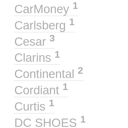
1
CarMoney
1
Carlsberg
3
Cesar
1
Clarins
2
Continental
1
Cordiant
1
Curtis
1
DC SHOES