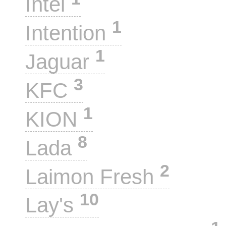
Intel
1
Intention
1
Jaguar
3
KFC
1
KION
8
Lada
2
Laimon Fresh
10
Lay's