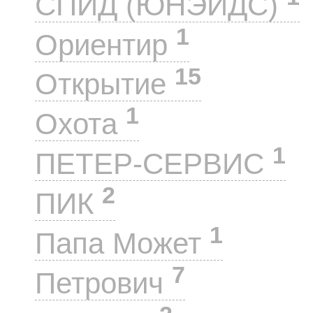
СПИД (ЮНЭЙДС)
1
Ориентир
15
Открытие
1
Охота
1
ПЕТЕР-СЕРВИС
2
ПИК
1
Папа Может
7
Петрович