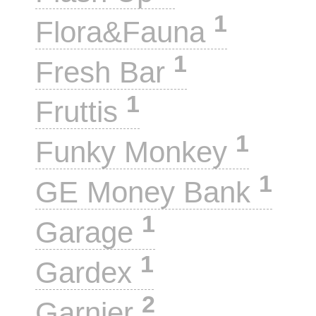
1
Flora&Fauna
1
Fresh Bar
1
Fruttis
1
Funky Monkey
1
GE Money Bank
1
Garage
1
Gardex
2
Garnier