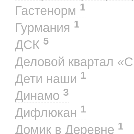
1
Гастенорм
1
Гурмания
5
ДСК
Деловой квартал «
1
Дети наши
3
Динамо
1
Дифлюкан
1
Домик в Деревне