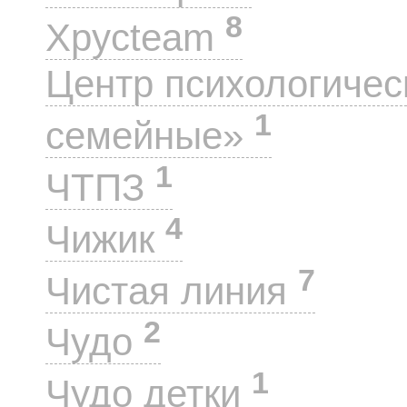
8
Хрусteam
Центр психологиче
1
семейные»
1
ЧТПЗ
4
Чижик
7
Чистая линия
2
Чудо
1
Чудо детки