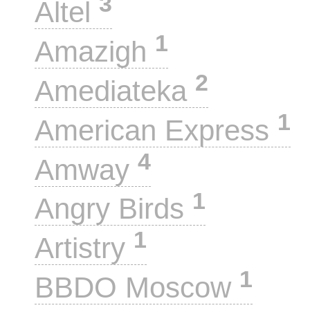
3
Altel
1
Amazigh
2
Amediateka
1
American Express
4
Amway
1
Angry Birds
1
Artistry
1
BBDO Moscow