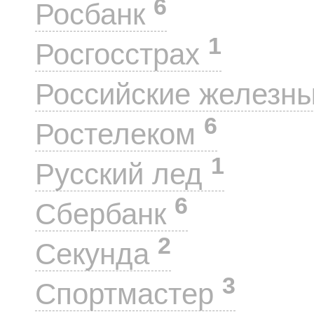
6
Росбанк
1
Росгосстрах
Российские железн
6
Ростелеком
1
Русский лед
6
Сбербанк
2
Секунда
3
Спортмастер