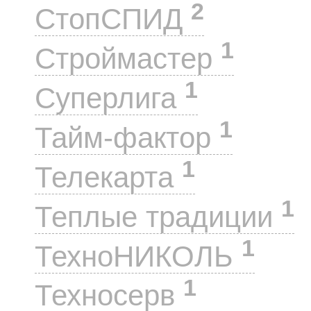
2
СтопСПИД
1
Строймастер
1
Суперлига
1
Тайм-фактор
1
Телекарта
1
Теплые традиции
1
ТехноНИКОЛЬ
1
Техносерв