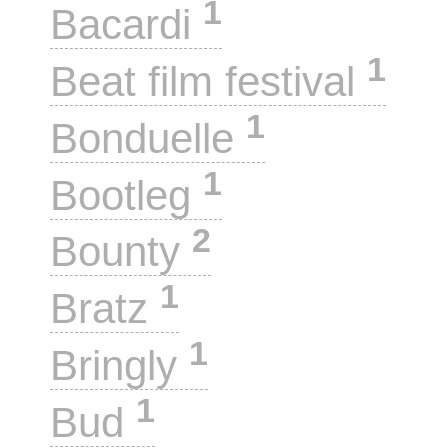
1
Bacardi
1
Beat film festival
1
Bonduelle
1
Bootleg
2
Bounty
1
Bratz
1
Bringly
1
Bud