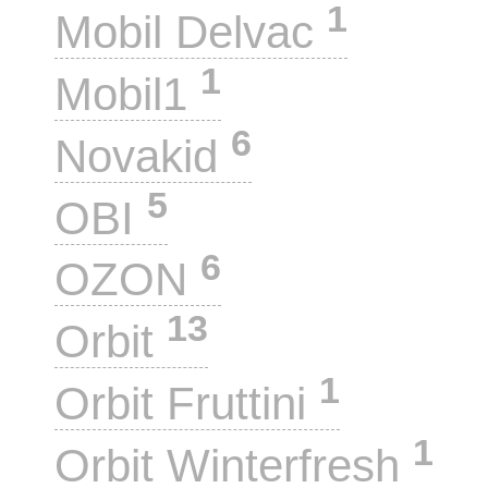
1
Mobil Delvac
1
Mobil1
6
Novakid
5
OBI
6
OZON
13
Orbit
1
Orbit Fruttini
1
Orbit Winterfresh