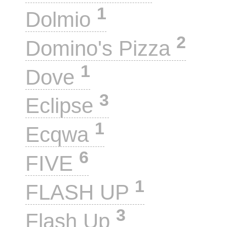
1
Dolmio
2
Domino's Pizza
1
Dove
3
Eclipse
1
Ecqwa
6
FIVE
1
FLASH UP
3
Flash Up