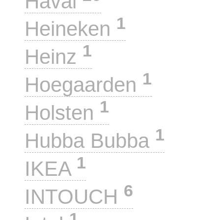
Haval
1
Heineken
1
Heinz
1
Hoegaarden
1
Holsten
1
Hubba Bubba
1
IKEA
6
INTOUCH
1