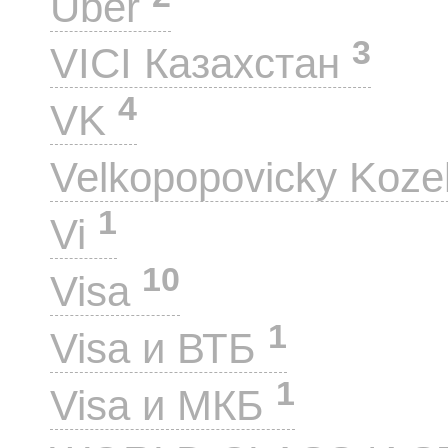
Uber
3
VICI Казахстан
4
VK
Velkopopovicky Koze
1
Vi
10
Visa
1
Visa и ВТБ
1
Visa и МКБ