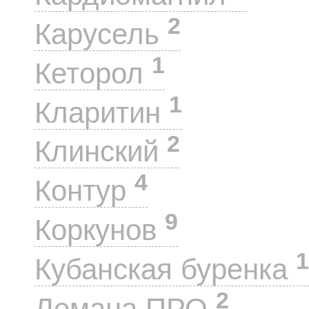
2
Карусель
1
Кеторол
1
Кларитин
2
Клинский
4
Контур
9
Коркунов
1
Кубанская буренка
2
Лемана ПРО