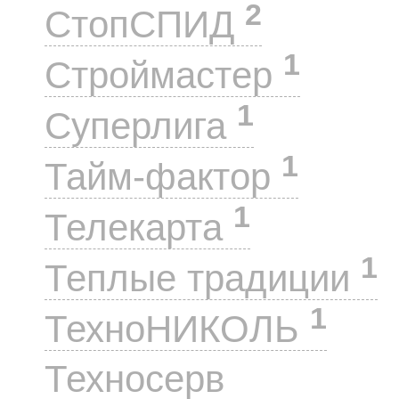
2
СтопСПИД
1
Строймастер
1
Суперлига
1
Тайм-фактор
1
Телекарта
1
Теплые традиции
1
ТехноНИКОЛЬ
1
Техносерв