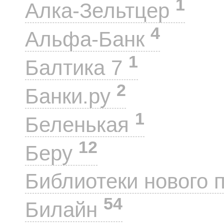
1
Алка-Зельтцер
4
Альфа-Банк
1
Балтика 7
2
Банки.ру
1
Беленькая
12
Беру
Библиотеки нового 
54
Билайн