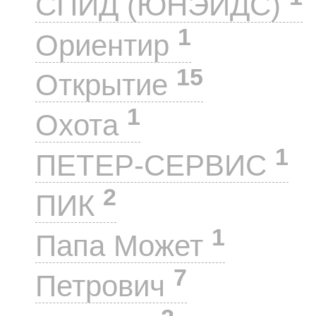
СПИД (ЮНЭЙДС)
1
Ориентир
15
Открытие
1
Охота
1
ПЕТЕР-СЕРВИС
2
ПИК
1
Папа Может
7
Петрович