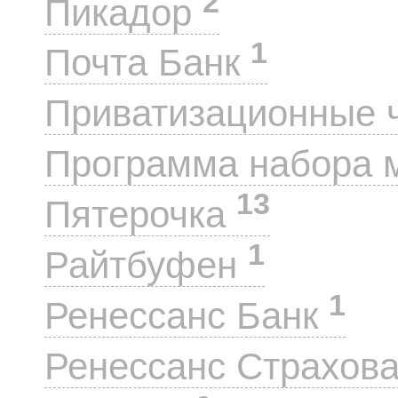
2
Пикадор
1
Почта Банк
Приватизационные 
Программа набора 
13
Пятерочка
1
Райтбуфен
1
Ренессанс Банк
Ренессанс Страхов