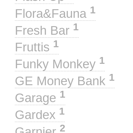
1
Flora&Fauna
1
Fresh Bar
1
Fruttis
1
Funky Monkey
1
GE Money Bank
1
Garage
1
Gardex
2
Garnier