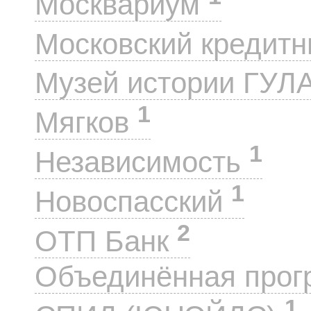
Москвариум
Московский кредит
Музей истории ГУЛ
1
Мягков
1
Независимость
1
Новоспасский
2
ОТП Банк
Объединённая прог
1