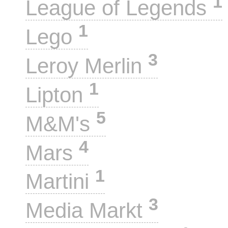
1
League of Legends
1
Lego
3
Leroy Merlin
1
Lipton
5
M&M's
4
Mars
1
Martini
3
Media Markt