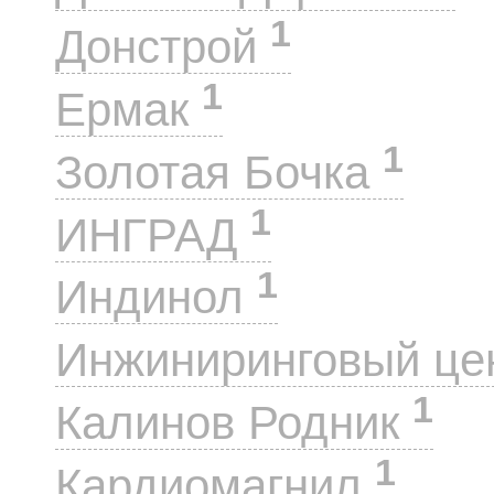
1
Донстрой
1
Ермак
1
Золотая Бочка
1
ИНГРАД
1
Индинол
Инжиниринговый це
1
Калинов Родник
1
Кардиомагнил