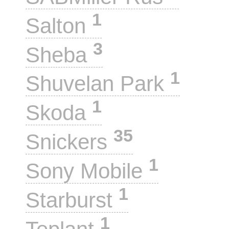
1
Salton
3
Sheba
1
Shuvelan Park
1
Skoda
35
Snickers
1
Sony Mobile
1
Starburst
1