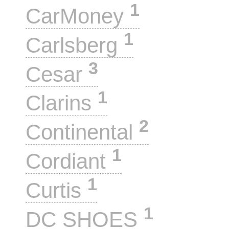
1
CarMoney
1
Carlsberg
3
Cesar
1
Clarins
2
Continental
1
Cordiant
1
Curtis
1
DC SHOES