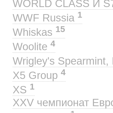
WORLD CLASS И S
1
WWF Russia
15
Whiskas
4
Woolite
Wrigley's Spearmint, 
4
X5 Group
1
XS
XXV чемпионат Евр