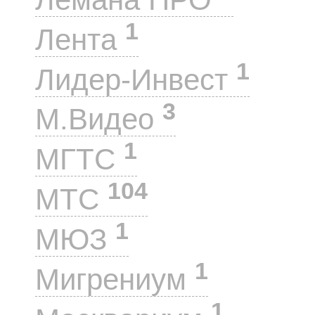
1
Лента
1
Лидер-Инвест
3
М.Видео
1
МГТС
104
МТС
1
МЮЗ
1
Мигрениум
1