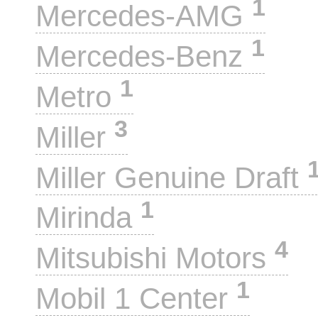
1
Mercedes-AMG
1
Mercedes-Benz
1
Metro
3
Miller
Miller Genuine Draft
1
Mirinda
4
Mitsubishi Motors
1
Mobil 1 Center