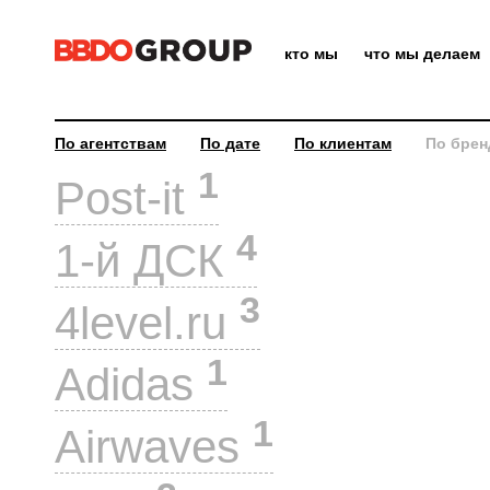
кто мы
что мы делаем
По агентствам
По дате
По клиентам
По брен
1
Post-it
4
1-й ДСК
3
4level.ru
1
Adidas
1
Airwaves