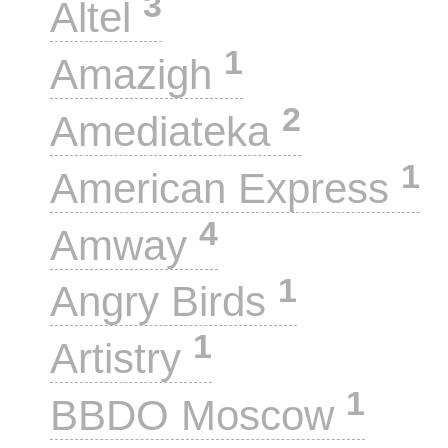
3
Altel
1
Amazigh
2
Amediateka
1
American Express
4
Amway
1
Angry Birds
1
Artistry
1
BBDO Moscow