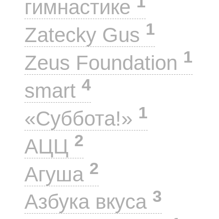
1
гимнастике
1
Zatecky Gus
1
Zeus Foundation
4
smart
1
«Суббота!»
2
АЦЦ
2
Агуша
3
Азбука вкуса