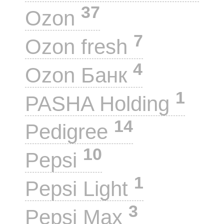
37
Ozon
7
Ozon fresh
4
Ozon Банк
1
PASHA Holding
14
Pedigree
10
Pepsi
1
Pepsi Light
3
Pepsi Max