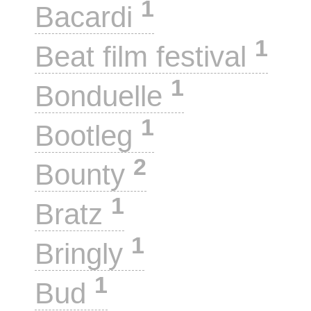
1
Bacardi
1
Beat film festival
1
Bonduelle
1
Bootleg
2
Bounty
1
Bratz
1
Bringly
1
Bud