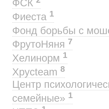
ФСК
1
Фиеста
Фонд борьбы с мо
7
ФрутоНяня
1
Хелинорм
8
Хрусteam
Центр психологиче
1
семейные»
1