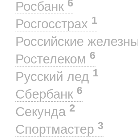
6
Росбанк
1
Росгосстрах
Российские железн
6
Ростелеком
1
Русский лед
6
Сбербанк
2
Секунда
3
Спортмастер