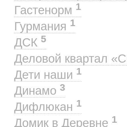
1
Гастенорм
1
Гурмания
5
ДСК
Деловой квартал «
1
Дети наши
3
Динамо
1
Дифлюкан
1
Домик в Деревне