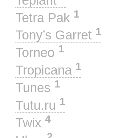
Teplant
1
Tetra Pak
1
Tony’s Garret
1
Torneo
1
Tropicana
1
Tunes
1
Tutu.ru
4
Twix
2