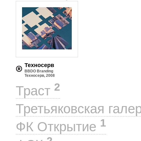
Техносерв
BBDO Branding
Техносерв, 2008
2
Траст
Третьяковская гале
1
ФК Открытие
2