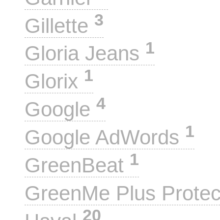
3
Gillette
1
Gloria Jeans
1
Glorix
4
Google
1
Google AdWords
1
GreenBeat
GreenMe Plus Prote
20