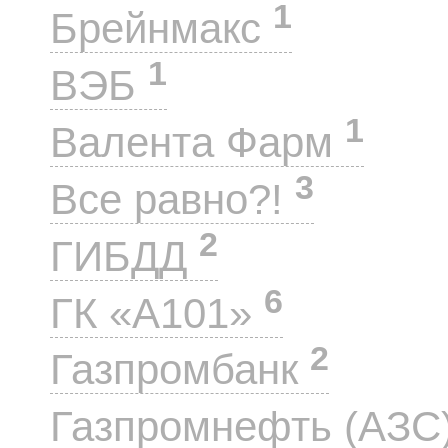
1
Брейнмакс
1
ВЭБ
1
Валента Фарм
3
Все равно?!
2
ГИБДД
6
ГК «А101»
2
Газпромбанк
Газпромнефть (АЗС