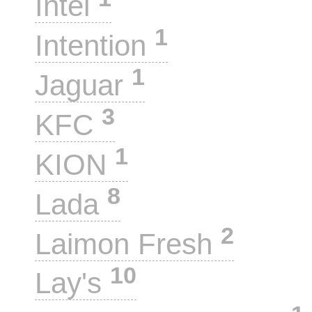
Intel
1
Intention
1
Jaguar
3
KFC
1
KION
8
Lada
2
Laimon Fresh
10
Lay's