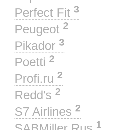
3
Perfect Fit
2
Peugeot
3
Pikador
2
Poetti
2
Profi.ru
2
Redd's
2
S7 Airlines
1
SABMiller Rus