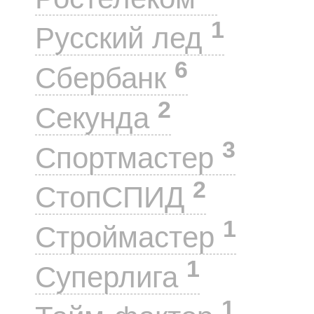
1
Русский лед
6
Сбербанк
2
Секунда
3
Спортмастер
2
СтопСПИД
1
Строймастер
1
Суперлига
1