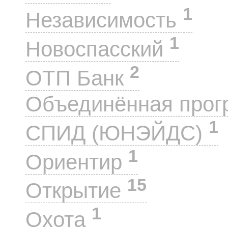
1
Независимость
1
Новоспасский
2
ОТП Банк
Объединённая прог
1
СПИД (ЮНЭЙДС)
1
Ориентир
15
Открытие
1
Охота