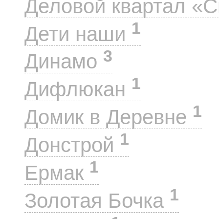
Деловой квартал «
1
Дети наши
3
Динамо
1
Дифлюкан
1
Домик в Деревне
1
Донстрой
1
Ермак
1
Золотая Бочка