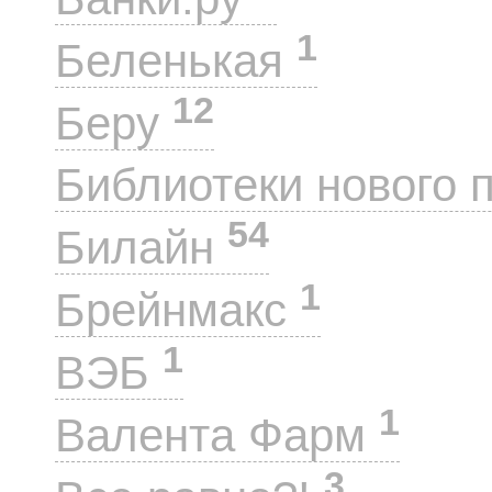
1
Беленькая
12
Беру
Библиотеки нового 
54
Билайн
1
Брейнмакс
1
ВЭБ
1
Валента Фарм
3