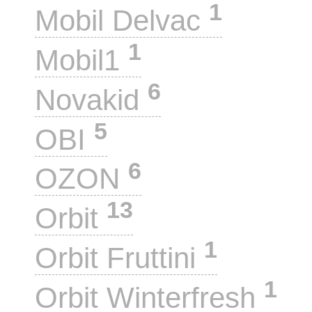
1
Mobil Delvac
1
Mobil1
6
Novakid
5
OBI
6
OZON
13
Orbit
1
Orbit Fruttini
1
Orbit Winterfresh