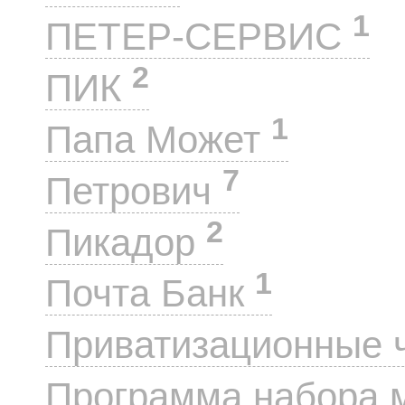
1
ПЕТЕР-СЕРВИС
2
ПИК
1
Папа Может
7
Петрович
2
Пикадор
1
Почта Банк
Приватизационные 
Программа набора 