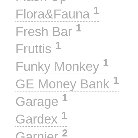
1
Flora&Fauna
1
Fresh Bar
1
Fruttis
1
Funky Monkey
1
GE Money Bank
1
Garage
1
Gardex
2
Garnier