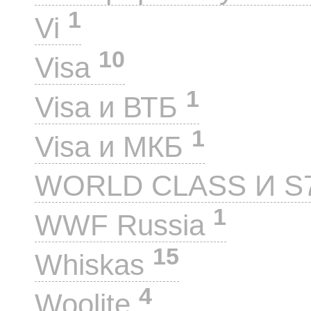
1
Vi
10
Visa
1
Visa и ВТБ
1
Visa и МКБ
WORLD CLASS И S
1
WWF Russia
15
Whiskas
4
Woolite