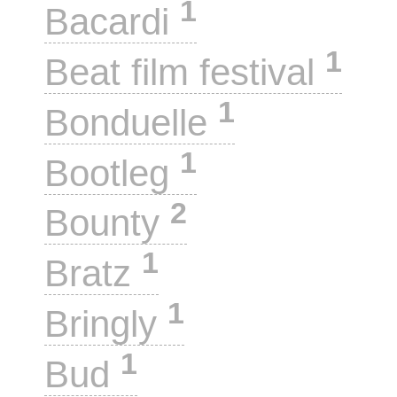
1
Bacardi
1
Beat film festival
1
Bonduelle
1
Bootleg
2
Bounty
1
Bratz
1
Bringly
1
Bud