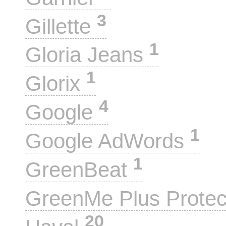
3
Gillette
1
Gloria Jeans
1
Glorix
4
Google
1
Google AdWords
1
GreenBeat
GreenMe Plus Prote
20