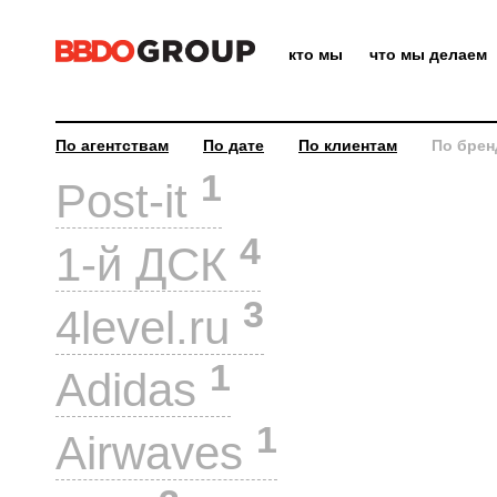
кто мы
что мы делаем
По агентствам
По дате
По клиентам
По брен
1
Post-it
4
1-й ДСК
3
4level.ru
1
Adidas
1
Airwaves