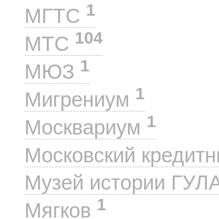
1
МГТС
104
МТС
1
МЮЗ
1
Мигрениум
1
Москвариум
Московский кредит
Музей истории ГУЛ
1
Мягков