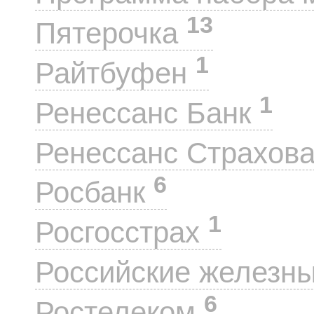
13
Пятерочка
1
Райтбуфен
1
Ренессанс Банк
Ренессанс Страхов
6
Росбанк
1
Росгосстрах
Российские железн
6
Ростелеком