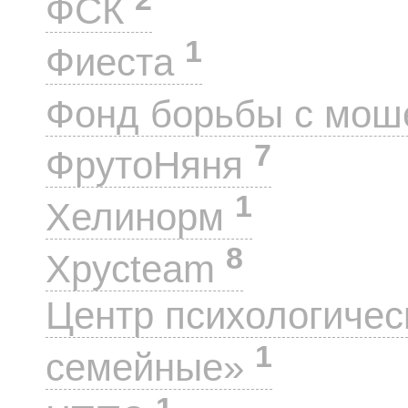
ФСК
1
Фиеста
Фонд борьбы с мо
7
ФрутоНяня
1
Хелинорм
8
Хрусteam
Центр психологиче
1
семейные»
1