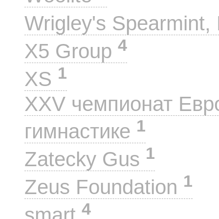
Wrigley's Spearmint, 
4
X5 Group
1
XS
XXV чемпионат Евр
1
гимнастике
1
Zatecky Gus
1
Zeus Foundation
4
smart