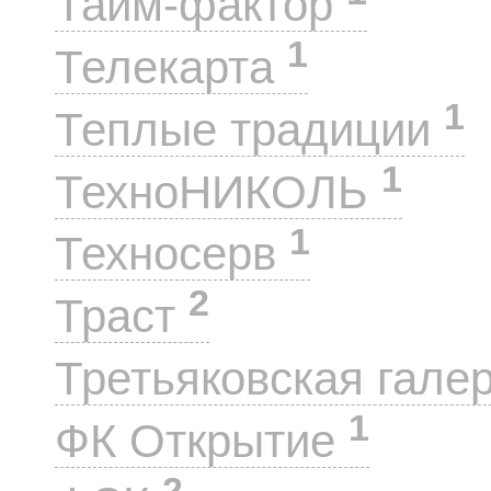
Тайм-фактор
1
Телекарта
1
Теплые традиции
1
ТехноНИКОЛЬ
1
Техносерв
2
Траст
Третьяковская гале
1
ФК Открытие
2