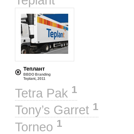
Teplant
Теплант
BBDO Branding
Teplant, 2011
1
Tetra Pak
1
Tony’s Garret
1
Torneo