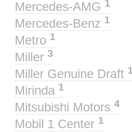
1
Mercedes-AMG
1
Mercedes-Benz
1
Metro
3
Miller
Miller Genuine Draft
1
Mirinda
4
Mitsubishi Motors
1
Mobil 1 Center