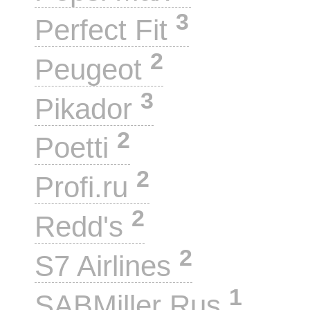
3
Perfect Fit
2
Peugeot
3
Pikador
2
Poetti
2
Profi.ru
2
Redd's
2
S7 Airlines
1
SABMiller Rus