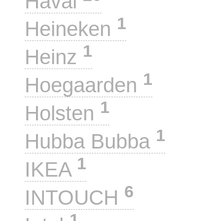
Haval
1
Heineken
1
Heinz
1
Hoegaarden
1
Holsten
1
Hubba Bubba
1
IKEA
6
INTOUCH
1