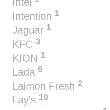
Intel
1
Intention
1
Jaguar
3
KFC
1
KION
8
Lada
2
Laimon Fresh
10
Lay's