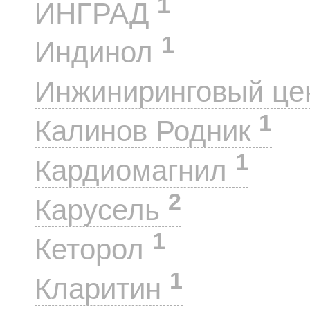
1
ИНГРАД
1
Индинол
Инжиниринговый це
1
Калинов Родник
1
Кардиомагнил
2
Карусель
1
Кеторол
1
Кларитин