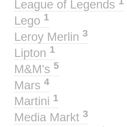
1
League of Legends
1
Lego
3
Leroy Merlin
1
Lipton
5
M&M's
4
Mars
1
Martini
3
Media Markt