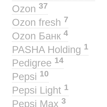
37
Ozon
7
Ozon fresh
4
Ozon Банк
1
PASHA Holding
14
Pedigree
10
Pepsi
1
Pepsi Light
3
Pepsi Max