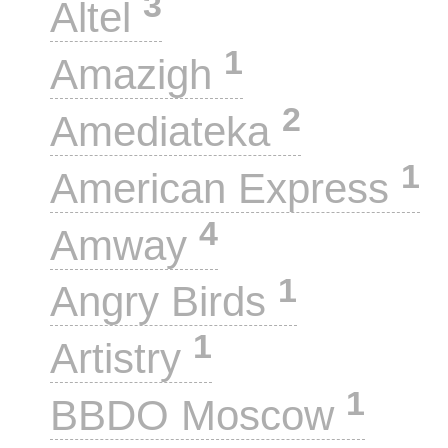
3
Altel
1
Amazigh
2
Amediateka
1
American Express
4
Amway
1
Angry Birds
1
Artistry
1
BBDO Moscow