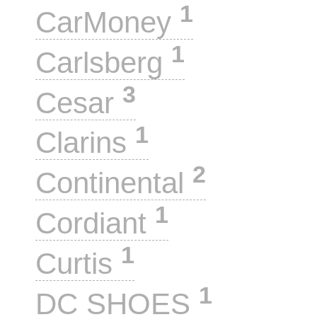
1
CarMoney
1
Carlsberg
3
Cesar
1
Clarins
2
Continental
1
Cordiant
1
Curtis
1
DC SHOES