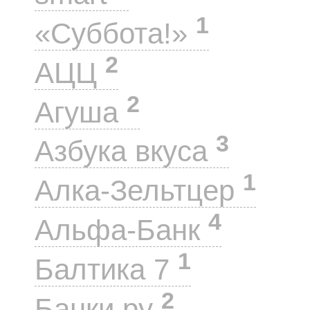
1
«Суббота!»
2
АЦЦ
2
Агуша
3
Азбука вкуса
1
Алка-Зельтцер
4
Альфа-Банк
1
Балтика 7
2
Банки.ру