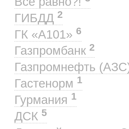
Все равно?!
2
ГИБДД
6
ГК «А101»
2
Газпромбанк
Газпромнефть (АЗС
1
Гастенорм
1
Гурмания
5
ДСК