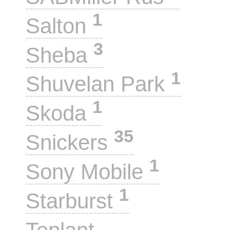
1
Salton
3
Sheba
1
Shuvelan Park
1
Skoda
35
Snickers
1
Sony Mobile
1
Starburst
1