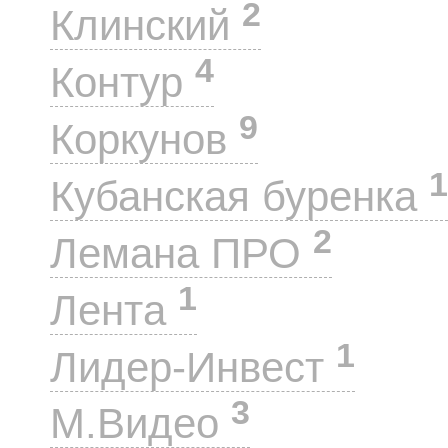
2
Клинский
4
Контур
9
Коркунов
1
Кубанская буренка
2
Лемана ПРО
1
Лента
1
Лидер-Инвест
3
М.Видео