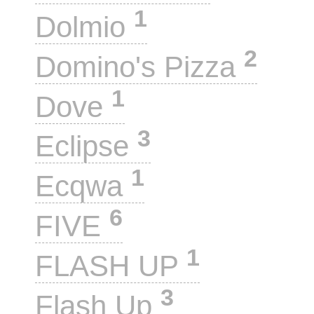
1
Dolmio
2
Domino's Pizza
1
Dove
3
Eclipse
1
Ecqwa
6
FIVE
1
FLASH UP
3
Flash Up