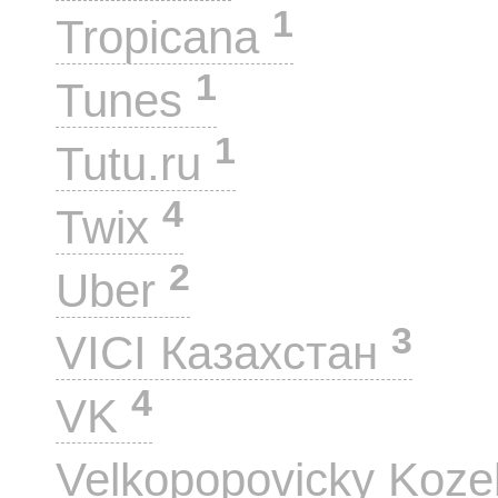
1
Tropicana
1
Tunes
1
Tutu.ru
4
Twix
2
Uber
3
VICI Казахстан
4
VK
Velkopopovicky Koze