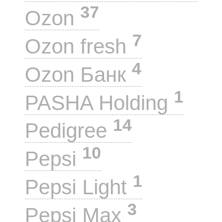
37
Ozon
7
Ozon fresh
4
Ozon Банк
1
PASHA Holding
14
Pedigree
10
Pepsi
1
Pepsi Light
3
Pepsi Max