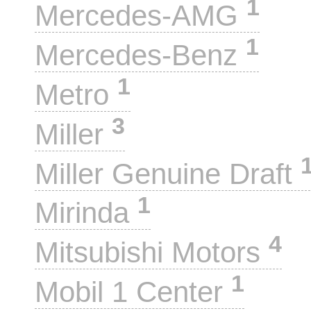
1
Mercedes-AMG
1
Mercedes-Benz
1
Metro
3
Miller
Miller Genuine Draft
1
Mirinda
4
Mitsubishi Motors
1
Mobil 1 Center