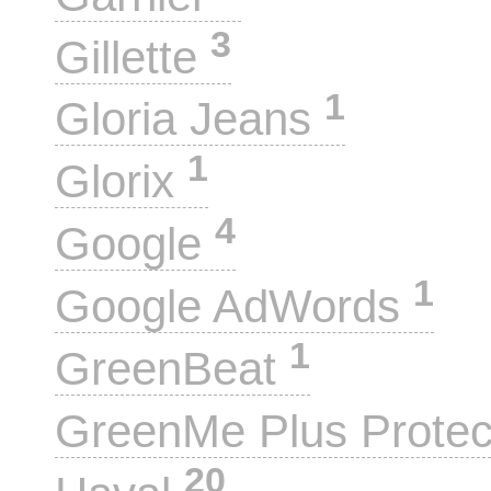
3
Gillette
1
Gloria Jeans
1
Glorix
4
Google
1
Google AdWords
1
GreenBeat
GreenMe Plus Prote
20