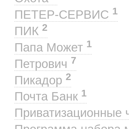
1
ПЕТЕР-СЕРВИС
2
ПИК
1
Папа Может
7
Петрович
2
Пикадор
1
Почта Банк
Приватизационные 