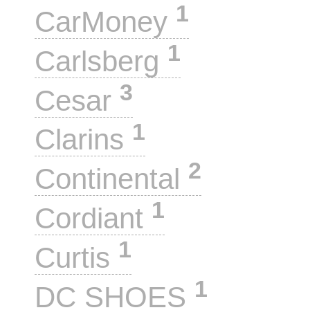
1
CarMoney
1
Carlsberg
3
Cesar
1
Clarins
2
Continental
1
Cordiant
1
Curtis
1
DC SHOES