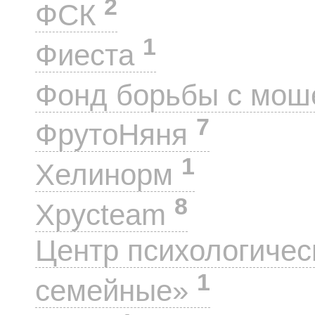
2
ФСК
1
Фиеста
Фонд борьбы с мо
7
ФрутоНяня
1
Хелинорм
8
Хрусteam
Центр психологиче
1
семейные»