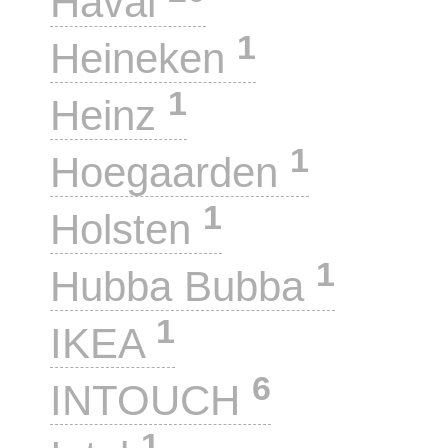
Haval
1
Heineken
1
Heinz
1
Hoegaarden
1
Holsten
1
Hubba Bubba
1
IKEA
6
INTOUCH
1