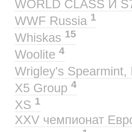
WORLD CLASS И S
1
WWF Russia
15
Whiskas
4
Woolite
Wrigley's Spearmint, 
4
X5 Group
1
XS
XXV чемпионат Евр