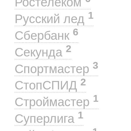
Ростелеком
1
Русский лед
6
Сбербанк
2
Секунда
3
Спортмастер
2
СтопСПИД
1
Строймастер
1
Суперлига