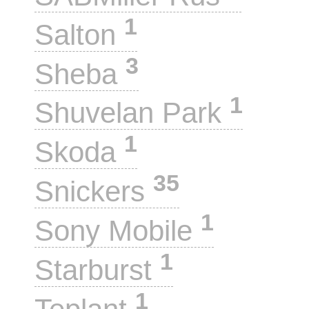
1
Salton
3
Sheba
1
Shuvelan Park
1
Skoda
35
Snickers
1
Sony Mobile
1
Starburst
1