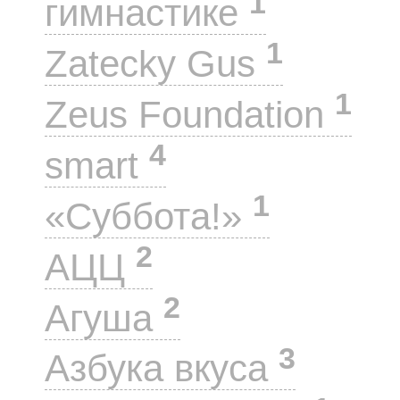
1
гимнастике
1
Zatecky Gus
1
Zeus Foundation
4
smart
1
«Суббота!»
2
АЦЦ
2
Агуша
3
Азбука вкуса