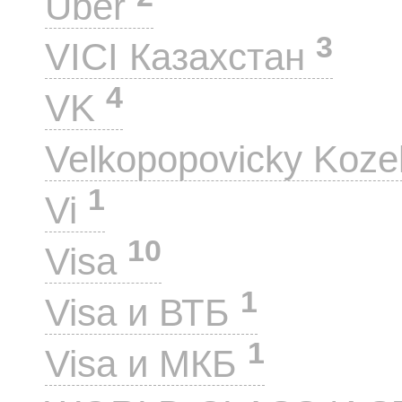
Uber
3
VICI Казахстан
4
VK
Velkopopovicky Koze
1
Vi
10
Visa
1
Visa и ВТБ
1
Visa и МКБ