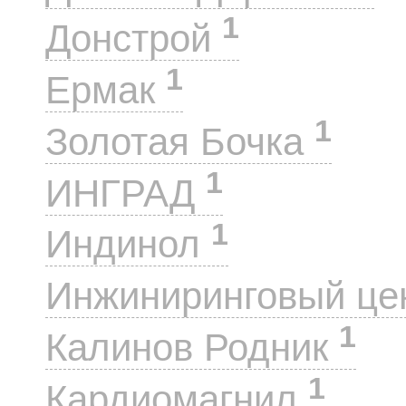
1
Донстрой
1
Ермак
1
Золотая Бочка
1
ИНГРАД
1
Индинол
Инжиниринговый це
1
Калинов Родник
1
Кардиомагнил