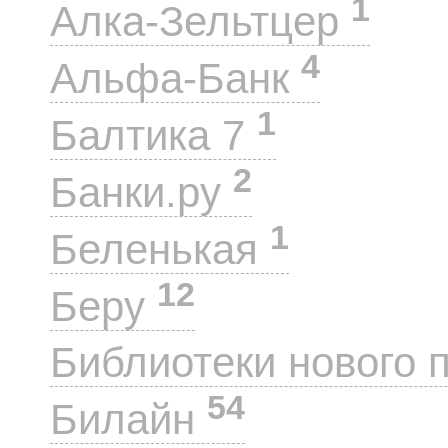
1
Алка-Зельтцер
4
Альфа-Банк
1
Балтика 7
2
Банки.ру
1
Беленькая
12
Беру
Библиотеки нового 
54
Билайн