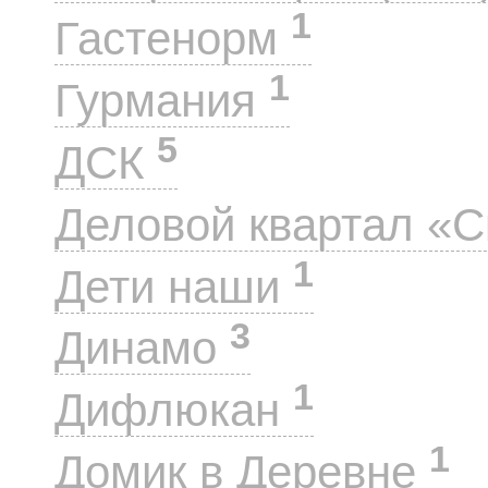
1
Гастенорм
1
Гурмания
5
ДСК
Деловой квартал «
1
Дети наши
3
Динамо
1
Дифлюкан
1
Домик в Деревне