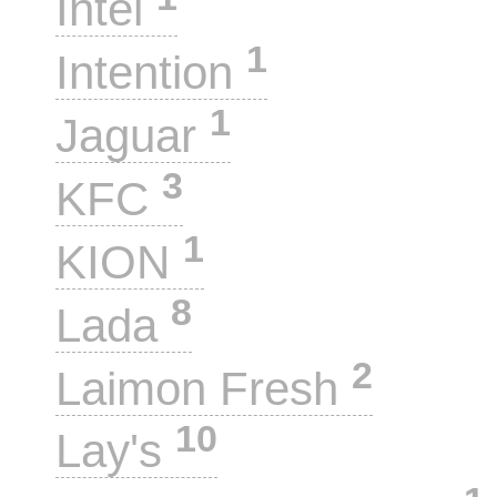
Intel
1
Intention
1
Jaguar
3
KFC
1
KION
8
Lada
2
Laimon Fresh
10
Lay's