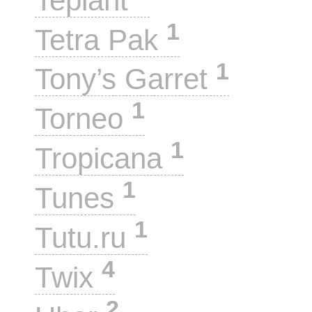
Teplant
1
Tetra Pak
1
Tony’s Garret
1
Torneo
1
Tropicana
1
Tunes
1
Tutu.ru
4
Twix
2