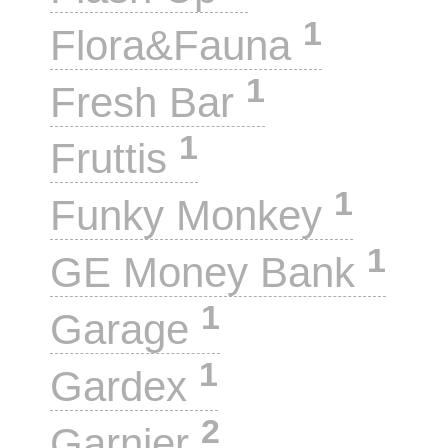
1
Flora&Fauna
1
Fresh Bar
1
Fruttis
1
Funky Monkey
1
GE Money Bank
1
Garage
1
Gardex
2
Garnier