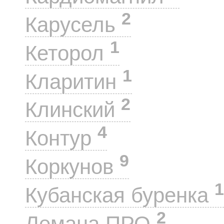
2
Карусель
1
Кеторол
1
Кларитин
2
Клинский
4
Контур
9
Коркунов
1
Кубанская буренка
2
Лемана ПРО