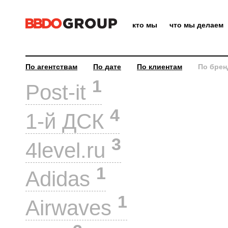
кто мы
что мы делаем
По агентствам
По дате
По клиентам
По брен
1
Post-it
4
1-й ДСК
3
4level.ru
1
Adidas
1
Airwaves