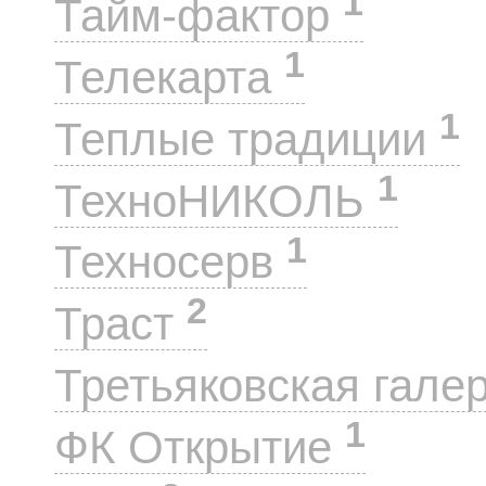
1
Тайм-фактор
1
Телекарта
1
Теплые традиции
1
ТехноНИКОЛЬ
1
Техносерв
2
Траст
Третьяковская гале
1
ФК Открытие