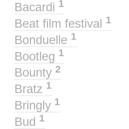
1
Bacardi
1
Beat film festival
1
Bonduelle
1
Bootleg
2
Bounty
1
Bratz
1
Bringly
1
Bud