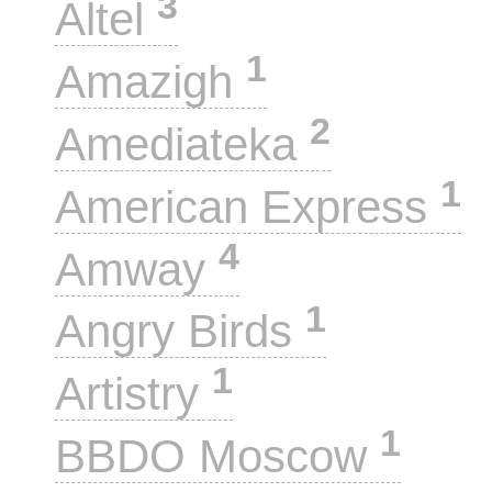
3
Altel
1
Amazigh
2
Amediateka
1
American Express
4
Amway
1
Angry Birds
1
Artistry
1
BBDO Moscow