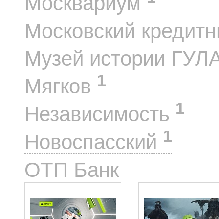
Москвариум
Московский кредит
Музей истории ГУЛ
1
Мягков
1
Независимость
1
Новоспасский
2
ОТП Банк