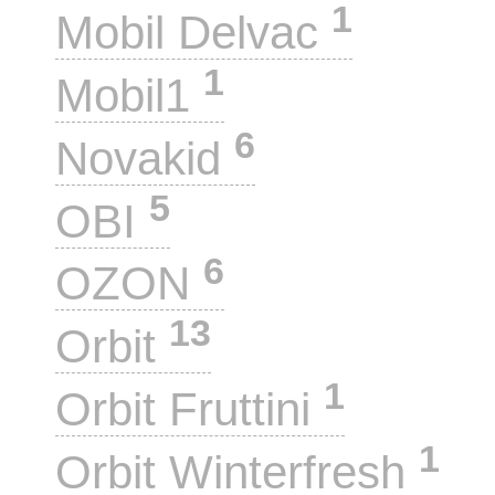
1
Mobil Delvac
1
Mobil1
6
Novakid
5
OBI
6
OZON
13
Orbit
1
Orbit Fruttini
1
Orbit Winterfresh