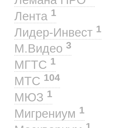
1
Лента
1
Лидер-Инвест
3
М.Видео
1
МГТС
104
МТС
1
МЮЗ
1
Мигрениум
1