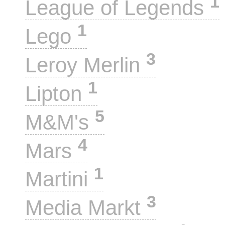
1
League of Legends
1
Lego
3
Leroy Merlin
1
Lipton
5
M&M's
4
Mars
1
Martini
3
Media Markt