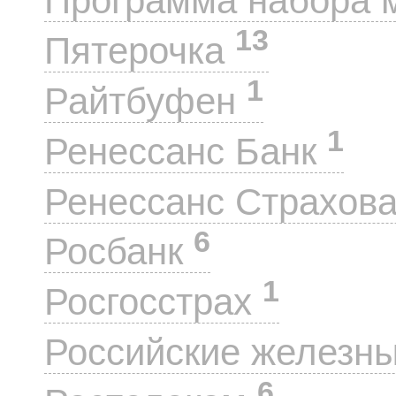
Программа набора 
13
Пятерочка
1
Райтбуфен
1
Ренессанс Банк
Ренессанс Страхов
6
Росбанк
1
Росгосстрах
Российские железн
6