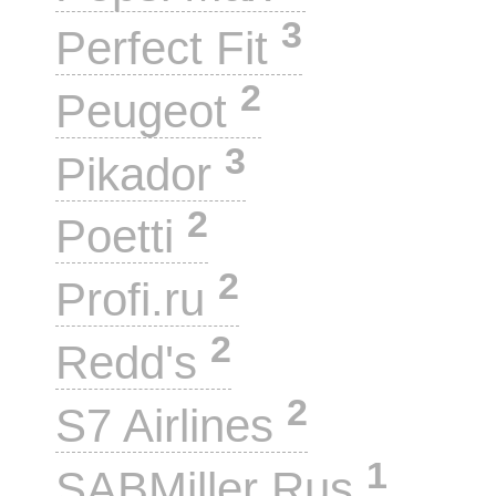
3
Perfect Fit
2
Peugeot
3
Pikador
2
Poetti
2
Profi.ru
2
Redd's
2
S7 Airlines
1
SABMiller Rus