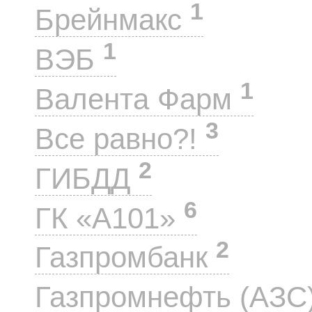
1
Брейнмакс
1
ВЭБ
1
Валента Фарм
3
Все равно?!
2
ГИБДД
6
ГК «А101»
2
Газпромбанк
Газпромнефть (АЗС