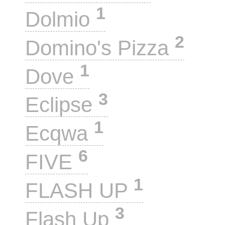
1
Dolmio
2
Domino's Pizza
1
Dove
3
Eclipse
1
Ecqwa
6
FIVE
1
FLASH UP
3
Flash Up