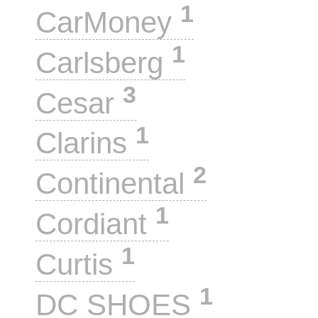
1
CarMoney
1
Carlsberg
3
Cesar
1
Clarins
2
Continental
1
Cordiant
1
Curtis
1
DC SHOES