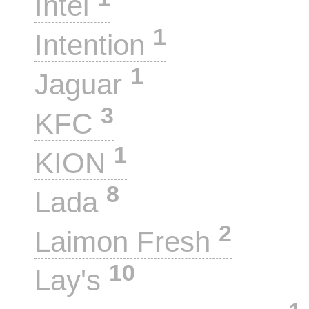
Intel
1
Intention
1
Jaguar
3
KFC
1
KION
8
Lada
2
Laimon Fresh
10
Lay's