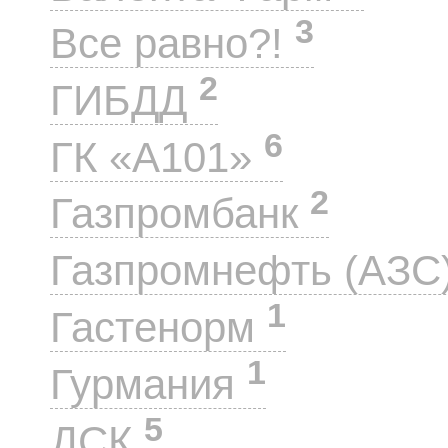
3
Все равно?!
2
ГИБДД
6
ГК «А101»
2
Газпромбанк
Газпромнефть (АЗС
1
Гастенорм
1
Гурмания
5
ДСК