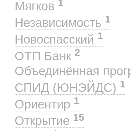
1
Мягков
1
Независимость
1
Новоспасский
2
ОТП Банк
Объединённая прог
1
СПИД (ЮНЭЙДС)
1
Ориентир
15
Открытие