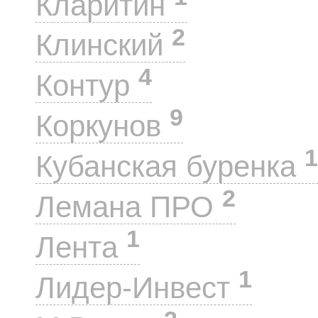
Кларитин
2
Клинский
4
Контур
9
Коркунов
1
Кубанская буренка
2
Лемана ПРО
1
Лента
1
Лидер-Инвест