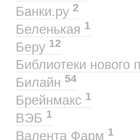
2
Банки.ру
1
Беленькая
12
Беру
Библиотеки нового 
54
Билайн
1
Брейнмакс
1
ВЭБ
1
Валента Фарм