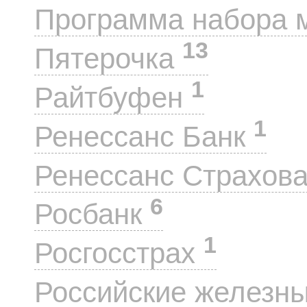
Программа набора 
13
Пятерочка
1
Райтбуфен
1
Ренессанс Банк
Ренессанс Страхов
6
Росбанк
1
Росгосстрах
Российские железн