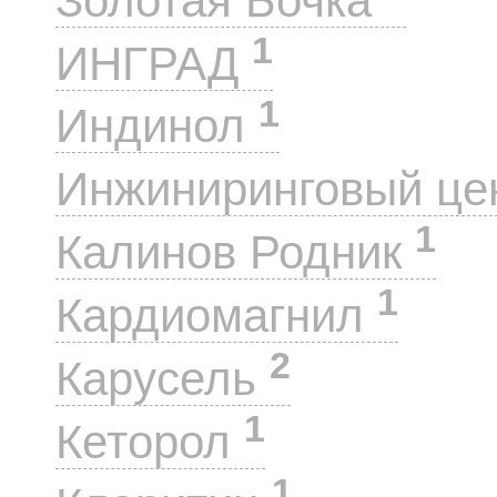
Золотая Бочка
1
ИНГРАД
1
Индинол
Инжиниринговый це
1
Калинов Родник
1
Кардиомагнил
2
Карусель
1
Кеторол
1