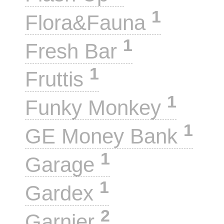
1
Flora&Fauna
1
Fresh Bar
1
Fruttis
1
Funky Monkey
1
GE Money Bank
1
Garage
1
Gardex
2
Garnier