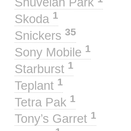
Shuvelan Park
1
Skoda
35
Snickers
1
Sony Mobile
1
Starburst
1
Teplant
1
Tetra Pak
1
Tony’s Garret