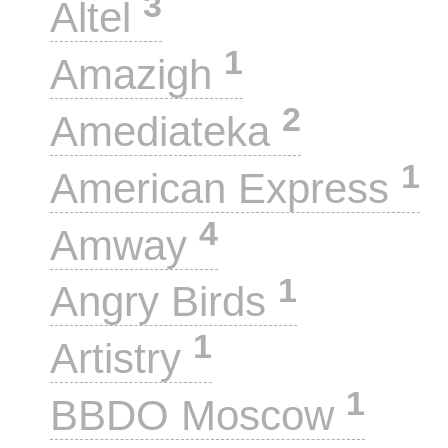
3
Altel
1
Amazigh
2
Amediateka
1
American Express
4
Amway
1
Angry Birds
1
Artistry
1
BBDO Moscow