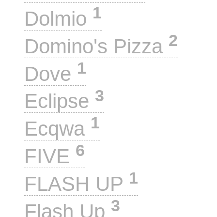
1
Dolmio
2
Domino's Pizza
1
Dove
3
Eclipse
1
Ecqwa
6
FIVE
1
FLASH UP
3
Flash Up