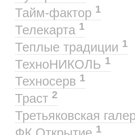
1
Тайм-фактор
1
Телекарта
1
Теплые традиции
1
ТехноНИКОЛЬ
1
Техносерв
2
Траст
Третьяковская гале
1
ФК Открытие