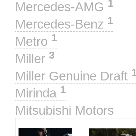
1
Mercedes-AMG
1
Mercedes-Benz
1
Metro
3
Miller
Miller Genuine Draft
1
Mirinda
4
Mitsubishi Motors