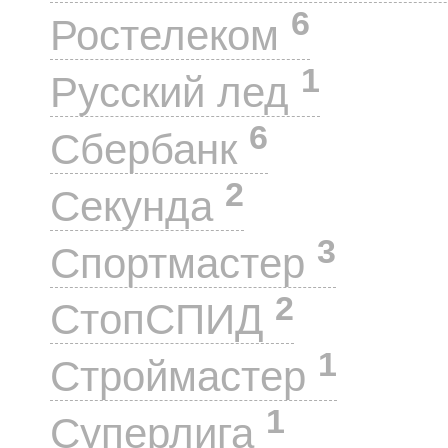
6
Ростелеком
1
Русский лед
6
Сбербанк
2
Секунда
3
Спортмастер
2
СтопСПИД
1
Строймастер
1
Суперлига