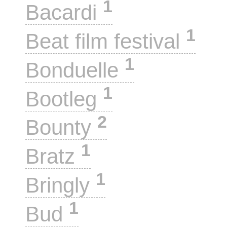
1
Bacardi
1
Beat film festival
1
Bonduelle
1
Bootleg
2
Bounty
1
Bratz
1
Bringly
1
Bud