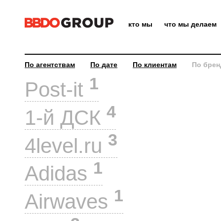
кто мы
что мы делаем
По агентствам
По дате
По клиентам
По брен
1
Post-it
4
1-й ДСК
3
4level.ru
1
Adidas
1
Airwaves