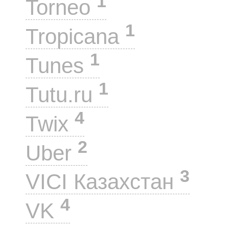
1
Torneo
1
Tropicana
1
Tunes
1
Tutu.ru
4
Twix
2
Uber
3
VICI Казахстан
4
VK