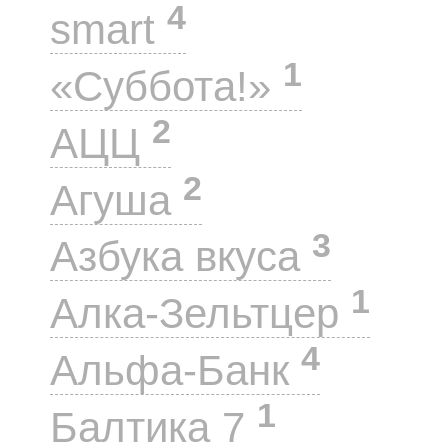
4
smart
1
«Суббота!»
2
АЦЦ
2
Агуша
3
Азбука вкуса
1
Алка-Зельтцер
4
Альфа-Банк
1
Балтика 7