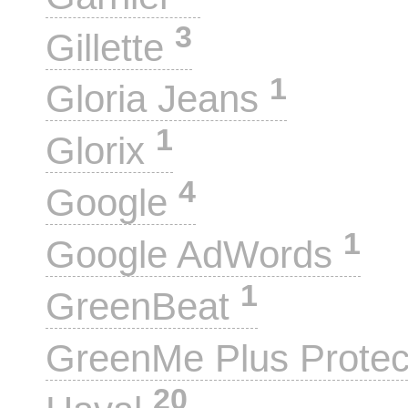
3
Gillette
1
Gloria Jeans
1
Glorix
4
Google
1
Google AdWords
1
GreenBeat
GreenMe Plus Prote
20