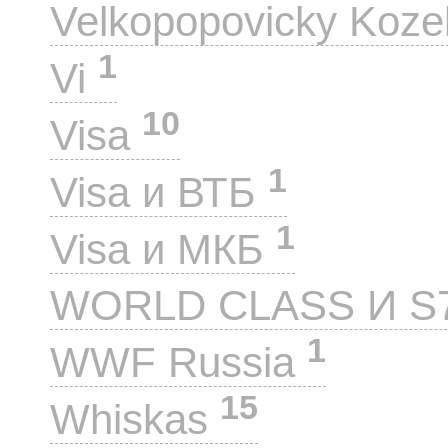
Velkopopovicky Koze
1
Vi
10
Visa
1
Visa и ВТБ
1
Visa и МКБ
WORLD CLASS И S
1
WWF Russia
15
Whiskas