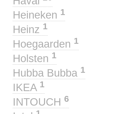
Haval
1
Heineken
1
Heinz
1
Hoegaarden
1
Holsten
1
Hubba Bubba
1
IKEA
6
INTOUCH
1