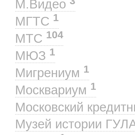
3
М.Видео
1
МГТС
104
МТС
1
МЮЗ
1
Мигрениум
1
Москвариум
Московский кредит
Музей истории ГУЛ