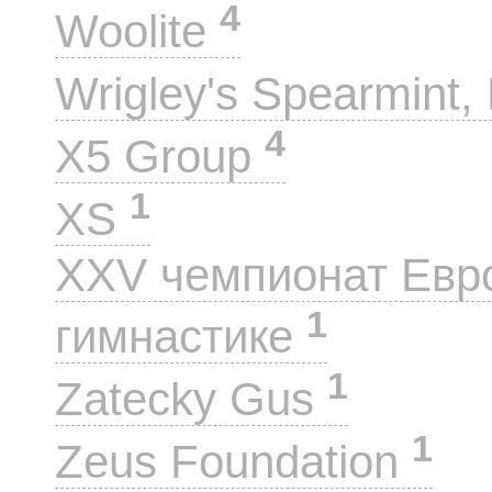
4
Woolite
Wrigley's Spearmint, 
4
X5 Group
1
XS
XXV чемпионат Евр
1
гимнастике
1
Zatecky Gus
1
Zeus Foundation