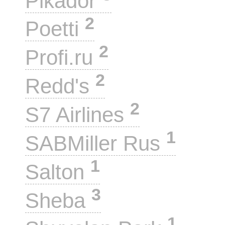
Pikador
2
Poetti
2
Profi.ru
2
Redd's
2
S7 Airlines
1
SABMiller Rus
1
Salton
3
Sheba
1