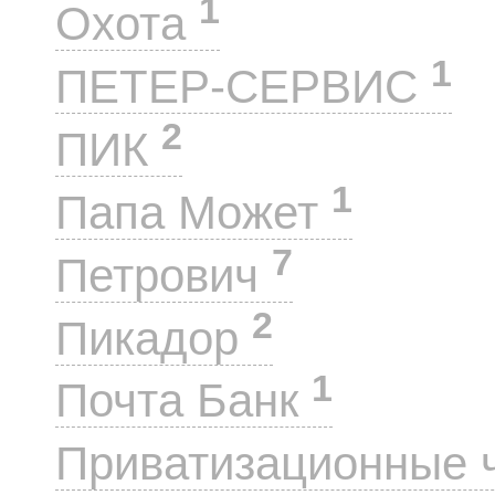
1
Охота
1
ПЕТЕР-СЕРВИС
2
ПИК
1
Папа Может
7
Петрович
2
Пикадор
1
Почта Банк
Приватизационные 