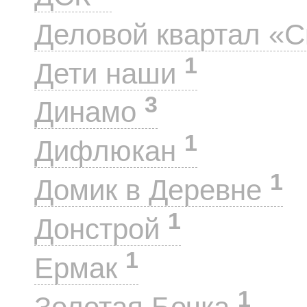
Деловой квартал «
1
Дети наши
3
Динамо
1
Дифлюкан
1
Домик в Деревне
1
Донстрой
1
Ермак
1