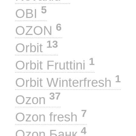
5
OBI
6
OZON
13
Orbit
1
Orbit Fruttini
1
Orbit Winterfresh
37
Ozon
7
Ozon fresh
4
Ozon Банк