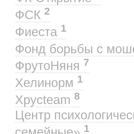
2
ФСК
1
Фиеста
Фонд борьбы с мо
7
ФрутоНяня
1
Хелинорм
8
Хрусteam
Центр психологиче
1
семейные»