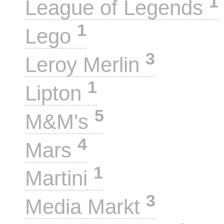
1
League of Legends
1
Lego
3
Leroy Merlin
1
Lipton
5
M&M's
4
Mars
1
Martini
3
Media Markt