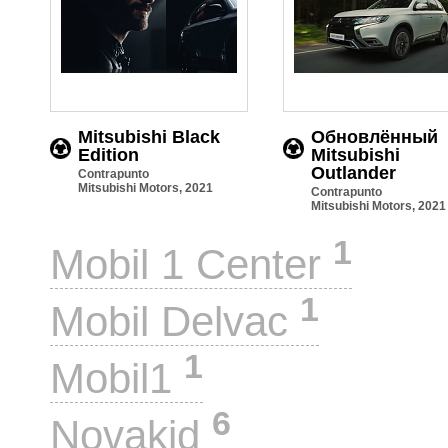
Mitsubishi Black
Обновлённый
Edition
Mitsubishi
Outlander
Contrapunto
Mitsubishi Motors, 2021
Contrapunto
Mitsubishi Motors, 2021
1
Mobil 1 Center
1
Mobil Delvac
1
Mobil1
6
Novakid