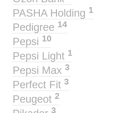
1
PASHA Holding
14
Pedigree
10
Pepsi
1
Pepsi Light
3
Pepsi Max
3
Perfect Fit
2
Peugeot
3