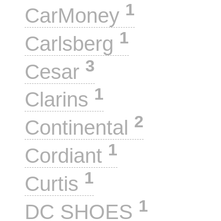
1
CarMoney
1
Carlsberg
3
Cesar
1
Clarins
2
Continental
1
Cordiant
1
Curtis
1
DC SHOES