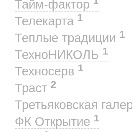
1
Тайм-фактор
1
Телекарта
1
Теплые традиции
1
ТехноНИКОЛЬ
1
Техносерв
2
Траст
Третьяковская гале
1
ФК Открытие