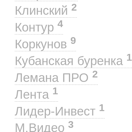
2
Клинский
4
Контур
9
Коркунов
1
Кубанская буренка
2
Лемана ПРО
1
Лента
1
Лидер-Инвест
3
М.Видео