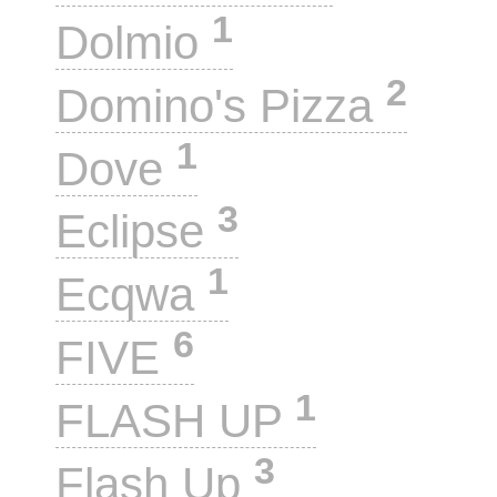
1
Dolmio
2
Domino's Pizza
1
Dove
3
Eclipse
1
Ecqwa
6
FIVE
1
FLASH UP
3
Flash Up