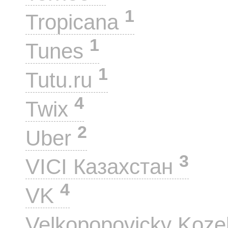
1
Tropicana
1
Tunes
1
Tutu.ru
4
Twix
2
Uber
3
VICI Казахстан
4
VK
Velkopopovicky Koze