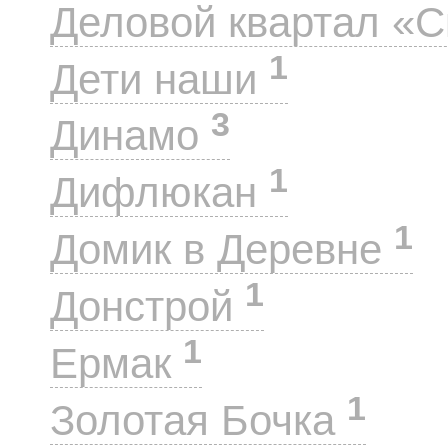
Деловой квартал «
1
Дети наши
3
Динамо
1
Дифлюкан
1
Домик в Деревне
1
Донстрой
1
Ермак
1
Золотая Бочка