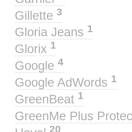
3
Gillette
1
Gloria Jeans
1
Glorix
4
Google
1
Google AdWords
1
GreenBeat
GreenMe Plus Prote
20