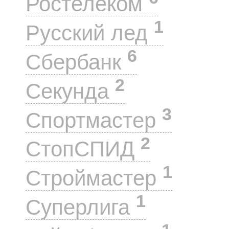
Ростелеком
1
Русский лед
6
Сбербанк
2
Секунда
3
Спортмастер
2
СтопСПИД
1
Строймастер
1
Суперлига