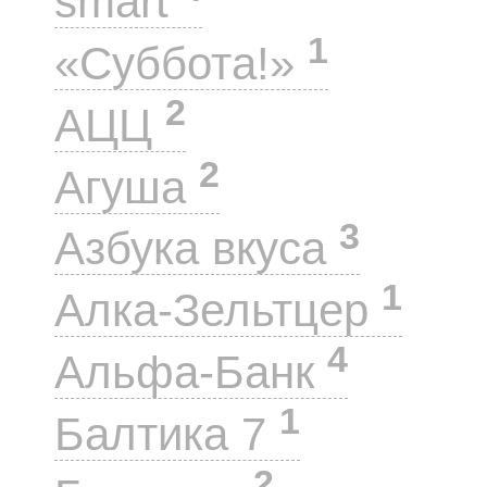
smart
1
«Суббота!»
2
АЦЦ
2
Агуша
3
Азбука вкуса
1
Алка-Зельтцер
4
Альфа-Банк
1
Балтика 7
2