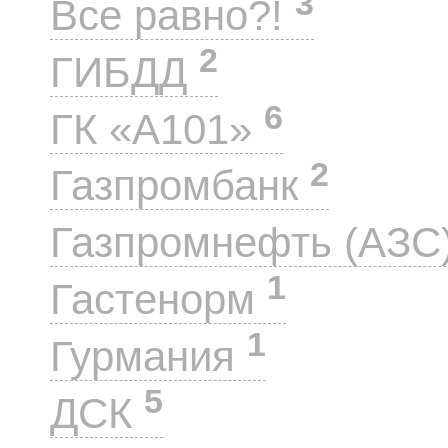
3
Все равно?!
2
ГИБДД
6
ГК «А101»
2
Газпромбанк
Газпромнефть (АЗС
1
Гастенорм
1
Гурмания
5
ДСК