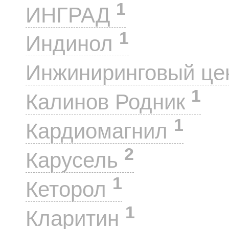
1
ИНГРАД
1
Индинол
Инжиниринговый це
1
Калинов Родник
1
Кардиомагнил
2
Карусель
1
Кеторол
1
Кларитин