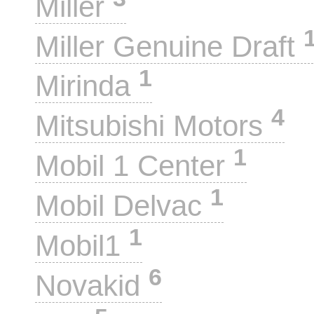
Miller
Miller Genuine Draft
1
Mirinda
4
Mitsubishi Motors
1
Mobil 1 Center
1
Mobil Delvac
1
Mobil1
6
Novakid