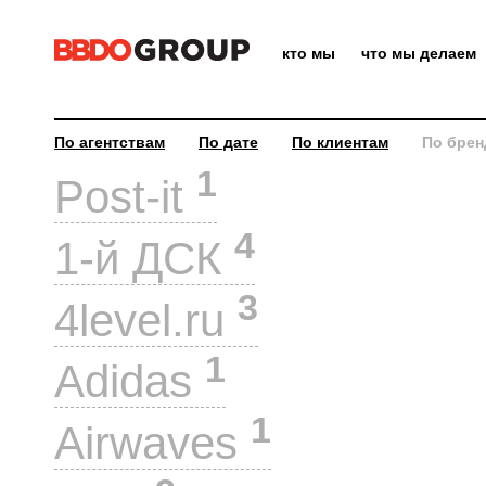
кто мы
что мы делаем
По агентствам
По дате
По клиентам
По брен
1
Post-it
4
1-й ДСК
3
4level.ru
1
Adidas
1
Airwaves