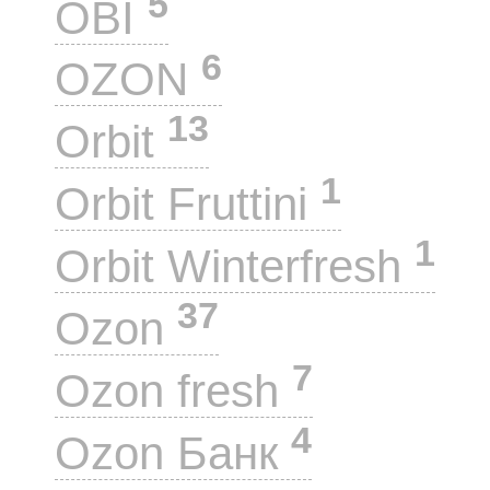
5
OBI
6
OZON
13
Orbit
1
Orbit Fruttini
1
Orbit Winterfresh
37
Ozon
7
Ozon fresh
4
Ozon Банк