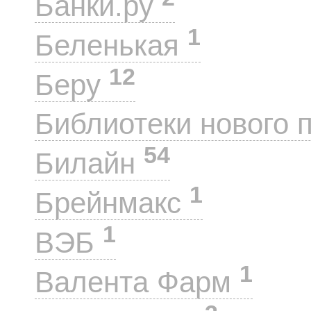
Банки.ру
1
Беленькая
12
Беру
Библиотеки нового 
54
Билайн
1
Брейнмакс
1
ВЭБ
1
Валента Фарм