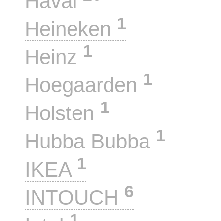
Haval
1
Heineken
1
Heinz
1
Hoegaarden
1
Holsten
1
Hubba Bubba
1
IKEA
6
INTOUCH
1