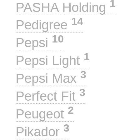
1
PASHA Holding
14
Pedigree
10
Pepsi
1
Pepsi Light
3
Pepsi Max
3
Perfect Fit
2
Peugeot
3
Pikador