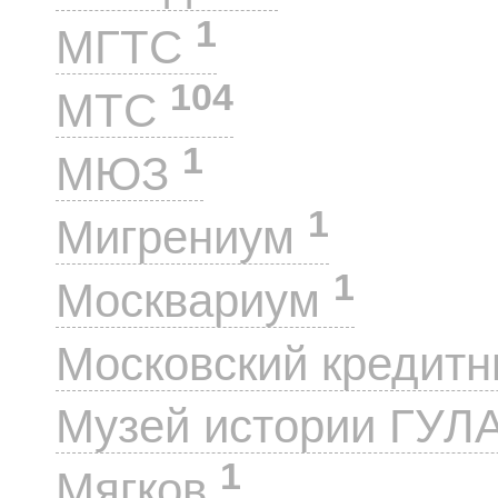
1
МГТС
104
МТС
1
МЮЗ
1
Мигрениум
1
Москвариум
Московский кредит
Музей истории ГУЛ
1
Мягков