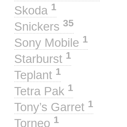
1
Skoda
35
Snickers
1
Sony Mobile
1
Starburst
1
Teplant
1
Tetra Pak
1
Tony’s Garret
1
Torneo