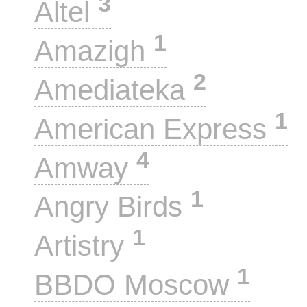
3
Altel
1
Amazigh
2
Amediateka
1
American Express
4
Amway
1
Angry Birds
1
Artistry
1
BBDO Moscow