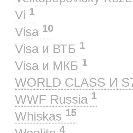
1
Vi
10
Visa
1
Visa и ВТБ
1
Visa и МКБ
WORLD CLASS И S
1
WWF Russia
15
Whiskas
4