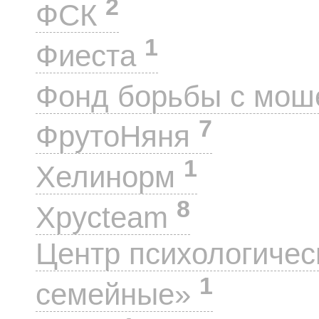
2
ФСК
1
Фиеста
Фонд борьбы с мо
7
ФрутоНяня
1
Хелинорм
8
Хрусteam
Центр психологиче
1
семейные»