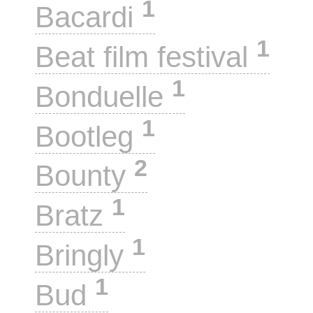
1
Bacardi
1
Beat film festival
1
Bonduelle
1
Bootleg
2
Bounty
1
Bratz
1
Bringly
1
Bud