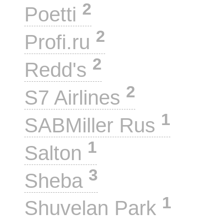
2
Poetti
2
Profi.ru
2
Redd's
2
S7 Airlines
1
SABMiller Rus
1
Salton
3
Sheba
1
Shuvelan Park