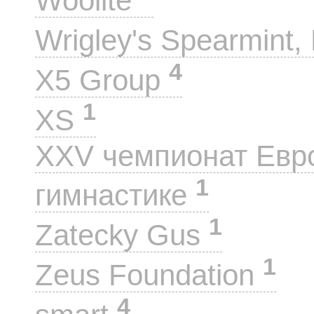
Woolite
Wrigley's Spearmint, 
4
X5 Group
1
XS
XXV чемпионат Евр
1
гимнастике
1
Zatecky Gus
1
Zeus Foundation
4