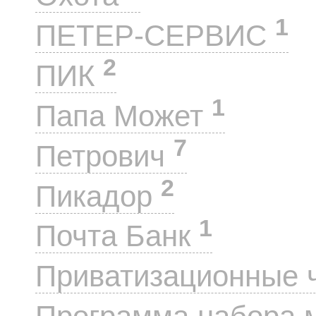
1
ПЕТЕР-СЕРВИС
2
ПИК
1
Папа Может
7
Петрович
2
Пикадор
1
Почта Банк
Приватизационные 