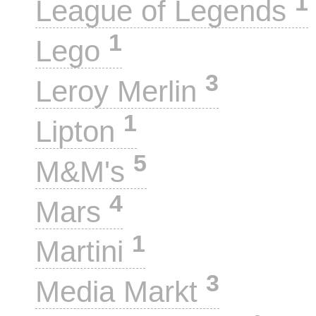
1
League of Legends
1
Lego
3
Leroy Merlin
1
Lipton
5
M&M's
4
Mars
1
Martini
3
Media Markt