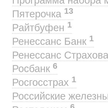
Программа набора 
13
Пятерочка
1
Райтбуфен
1
Ренессанс Банк
Ренессанс Страхов
6
Росбанк
1
Росгосстрах
Российские железн
6