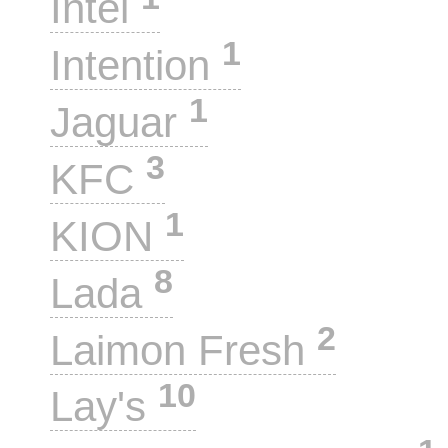
Intel
1
Intention
1
Jaguar
3
KFC
1
KION
8
Lada
2
Laimon Fresh
10
Lay's