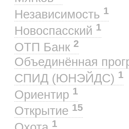
1
Независимость
1
Новоспасский
2
ОТП Банк
Объединённая прог
1
СПИД (ЮНЭЙДС)
1
Ориентир
15
Открытие
1
Охота