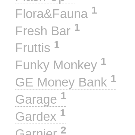
1
Flora&Fauna
1
Fresh Bar
1
Fruttis
1
Funky Monkey
1
GE Money Bank
1
Garage
1
Gardex
2
Garnier