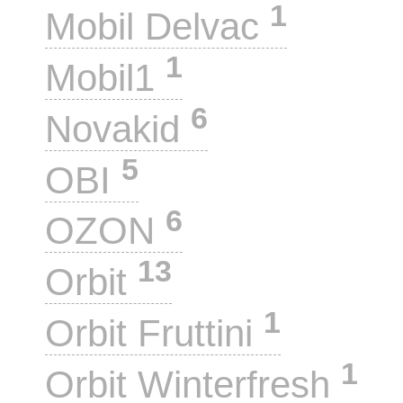
1
Mobil Delvac
1
Mobil1
6
Novakid
5
OBI
6
OZON
13
Orbit
1
Orbit Fruttini
1
Orbit Winterfresh