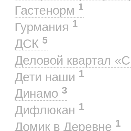
1
Гастенорм
1
Гурмания
5
ДСК
Деловой квартал «
1
Дети наши
3
Динамо
1
Дифлюкан
1
Домик в Деревне