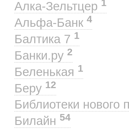
1
Алка-Зельтцер
4
Альфа-Банк
1
Балтика 7
2
Банки.ру
1
Беленькая
12
Беру
Библиотеки нового 
54
Билайн