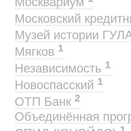
Москвариум
Московский кредит
Музей истории ГУЛ
1
Мягков
1
Независимость
1
Новоспасский
2
ОТП Банк
Объединённая прог
1