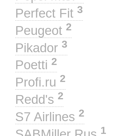
3
Perfect Fit
2
Peugeot
3
Pikador
2
Poetti
2
Profi.ru
2
Redd's
2
S7 Airlines
1
SABMiller Rus