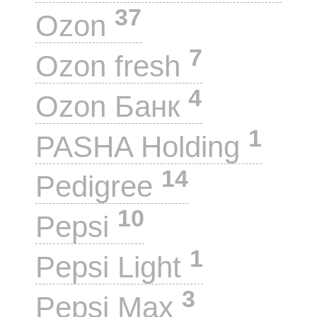
37
Ozon
7
Ozon fresh
4
Ozon Банк
1
PASHA Holding
14
Pedigree
10
Pepsi
1
Pepsi Light
3
Pepsi Max