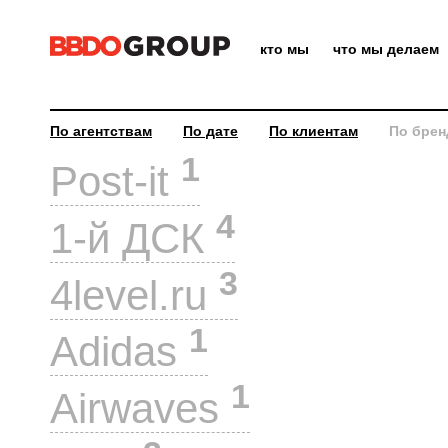
кто мы
что мы делаем
По агентствам
По дате
По клиентам
По брен
1
Post-it
4
1-й ДСК
3
4level.ru
1
Adidas
1
Airwaves