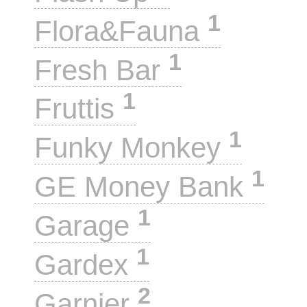
1
Flora&Fauna
1
Fresh Bar
1
Fruttis
1
Funky Monkey
1
GE Money Bank
1
Garage
1
Gardex
2
Garnier