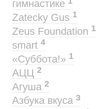
1
гимнастике
1
Zatecky Gus
1
Zeus Foundation
4
smart
1
«Суббота!»
2
АЦЦ
2
Агуша
3
Азбука вкуса