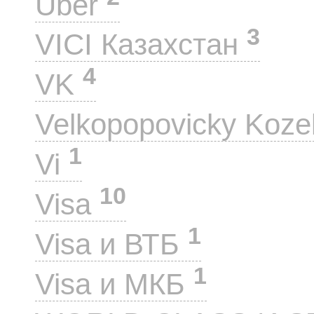
Uber
3
VICI Казахстан
4
VK
Velkopopovicky Koze
1
Vi
10
Visa
1
Visa и ВТБ
1
Visa и МКБ