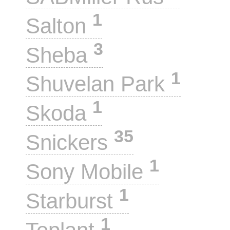
1
Salton
3
Sheba
1
Shuvelan Park
1
Skoda
35
Snickers
1
Sony Mobile
1
Starburst
1