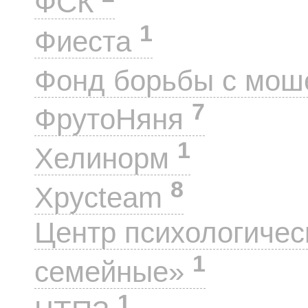
ФСК
1
Фиеста
Фонд борьбы с мо
7
ФрутоНяня
1
Хелинорм
8
Хрусteam
Центр психологиче
1
семейные»
1