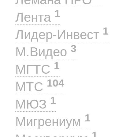
1
Лента
1
Лидер-Инвест
3
М.Видео
1
МГТС
104
МТС
1
МЮЗ
1
Мигрениум
1