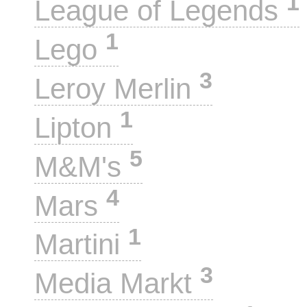
1
League of Legends
1
Lego
3
Leroy Merlin
1
Lipton
5
M&M's
4
Mars
1
Martini
3
Media Markt