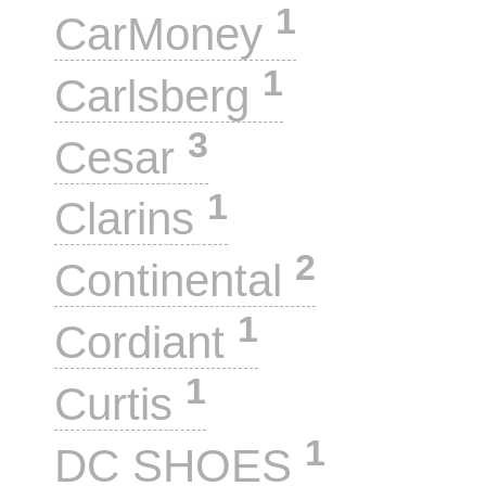
1
CarMoney
1
Carlsberg
3
Cesar
1
Clarins
2
Continental
1
Cordiant
1
Curtis
1
DC SHOES