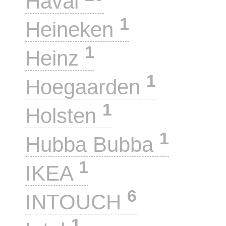
Haval
1
Heineken
1
Heinz
1
Hoegaarden
1
Holsten
1
Hubba Bubba
1
IKEA
6
INTOUCH
1