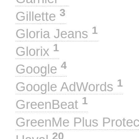
3
Gillette
1
Gloria Jeans
1
Glorix
4
Google
1
Google AdWords
1
GreenBeat
GreenMe Plus Prote
20