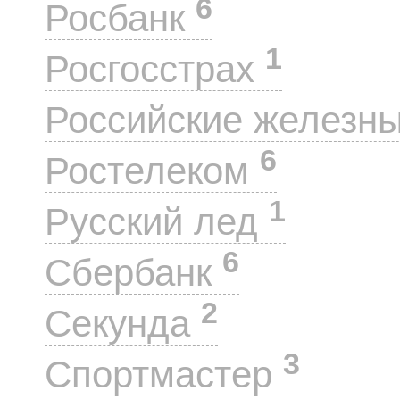
6
Росбанк
1
Росгосстрах
Российские железн
6
Ростелеком
1
Русский лед
6
Сбербанк
2
Секунда
3
Спортмастер