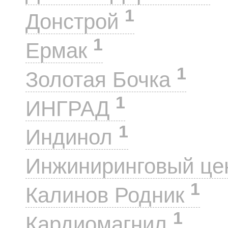
1
Донстрой
1
Ермак
1
Золотая Бочка
1
ИНГРАД
1
Индинол
Инжиниринговый це
1
Калинов Родник
1
Кардиомагнил