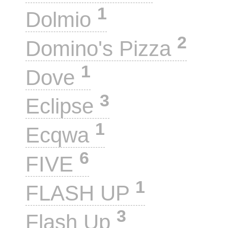
1
Dolmio
2
Domino's Pizza
1
Dove
3
Eclipse
1
Ecqwa
6
FIVE
1
FLASH UP
3
Flash Up