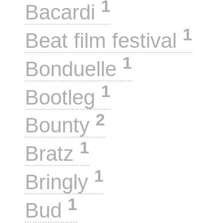
1
Bacardi
1
Beat film festival
1
Bonduelle
1
Bootleg
2
Bounty
1
Bratz
1
Bringly
1
Bud