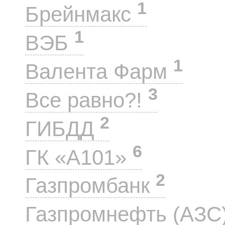
1
Брейнмакс
1
ВЭБ
1
Валента Фарм
3
Все равно?!
2
ГИБДД
6
ГК «А101»
2
Газпромбанк
Газпромнефть (АЗС