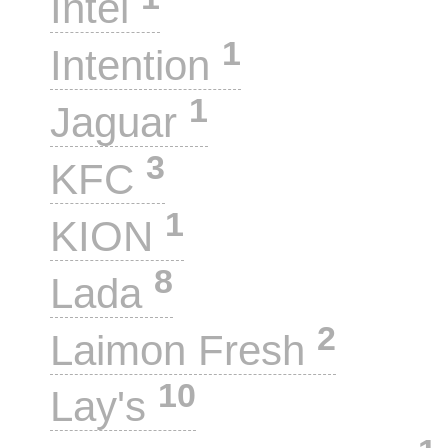
Intel
1
Intention
1
Jaguar
3
KFC
1
KION
8
Lada
2
Laimon Fresh
10
Lay's