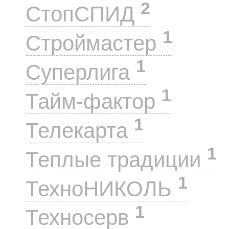
2
СтопСПИД
1
Строймастер
1
Суперлига
1
Тайм-фактор
1
Телекарта
1
Теплые традиции
1
ТехноНИКОЛЬ
1
Техносерв