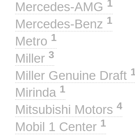
1
Mercedes-AMG
1
Mercedes-Benz
1
Metro
3
Miller
Miller Genuine Draft
1
Mirinda
4
Mitsubishi Motors
1
Mobil 1 Center