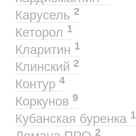
2
Карусель
1
Кеторол
1
Кларитин
2
Клинский
4
Контур
9
Коркунов
1
Кубанская буренка
2
Лемана ПРО