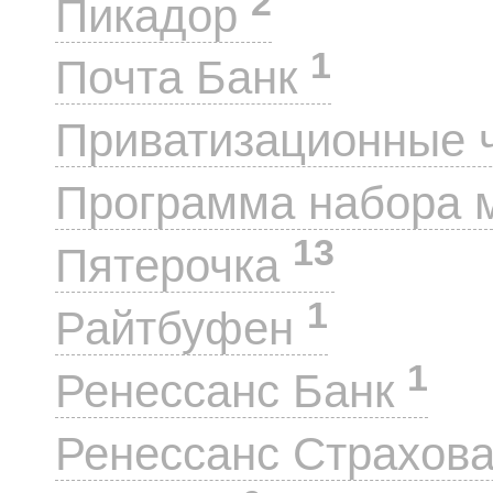
2
Пикадор
1
Почта Банк
Приватизационные 
Программа набора 
13
Пятерочка
1
Райтбуфен
1
Ренессанс Банк
Ренессанс Страхов