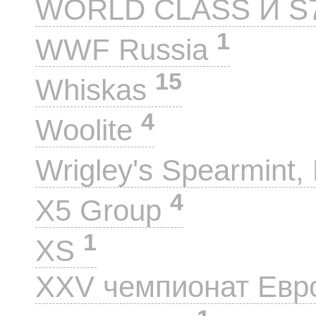
WORLD CLASS И S
1
WWF Russia
15
Whiskas
4
Woolite
Wrigley's Spearmint, 
4
X5 Group
1
XS
XXV чемпионат Евр