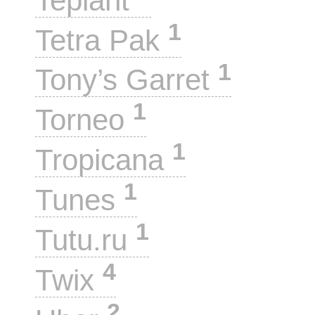
Teplant
1
Tetra Pak
1
Tony’s Garret
1
Torneo
1
Tropicana
1
Tunes
1
Tutu.ru
4
Twix
2