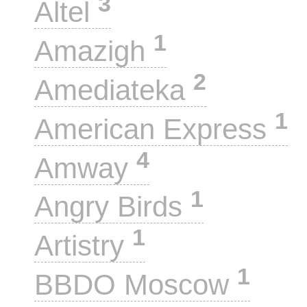
3
Altel
1
Amazigh
2
Amediateka
1
American Express
4
Amway
1
Angry Birds
1
Artistry
1
BBDO Moscow