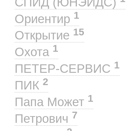
СПИД (ЮНЭЙДС)
1
Ориентир
15
Открытие
1
Охота
1
ПЕТЕР-СЕРВИС
2
ПИК
1
Папа Может
7
Петрович