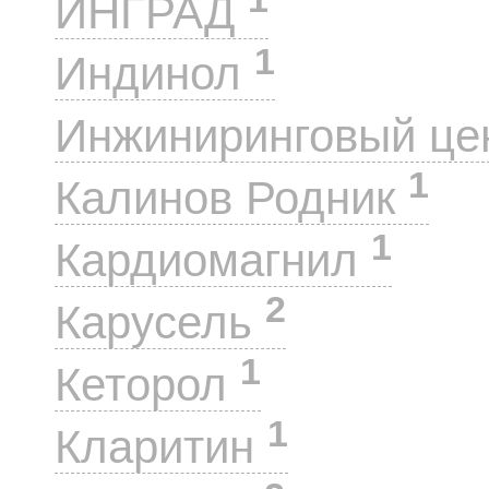
ИНГРАД
1
Индинол
Инжиниринговый це
1
Калинов Родник
1
Кардиомагнил
2
Карусель
1
Кеторол
1
Кларитин