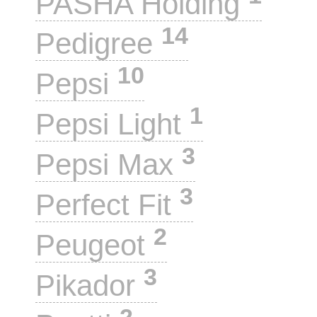
PASHA Holding
14
Pedigree
10
Pepsi
1
Pepsi Light
3
Pepsi Max
3
Perfect Fit
2
Peugeot
3
Pikador
2