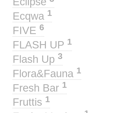
Eclipse
1
Ecqwa
6
FIVE
1
FLASH UP
3
Flash Up
1
Flora&Fauna
1
Fresh Bar
1
Fruttis