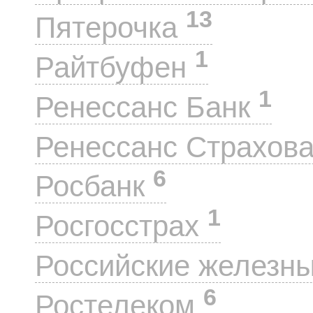
13
Пятерочка
1
Райтбуфен
1
Ренессанс Банк
Ренессанс Страхов
6
Росбанк
1
Росгосстрах
Российские железн
6
Ростелеком