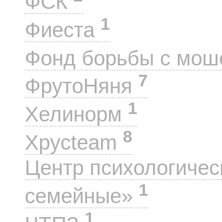
ФСК
1
Фиеста
Фонд борьбы с мо
7
ФрутоНяня
1
Хелинорм
8
Хрусteam
Центр психологиче
1
семейные»
1