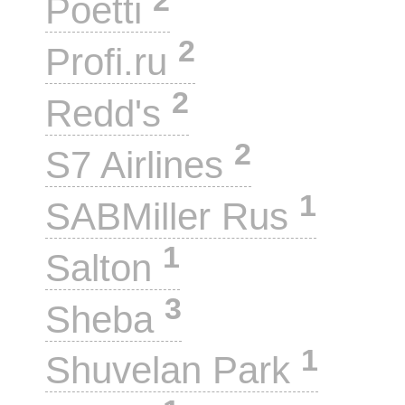
Poetti
2
Profi.ru
2
Redd's
2
S7 Airlines
1
SABMiller Rus
1
Salton
3
Sheba
1
Shuvelan Park