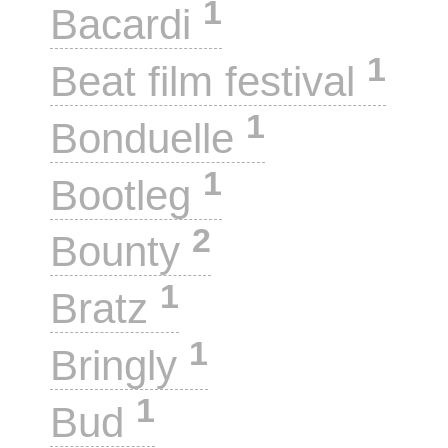
1
Bacardi
1
Beat film festival
1
Bonduelle
1
Bootleg
2
Bounty
1
Bratz
1
Bringly
1
Bud