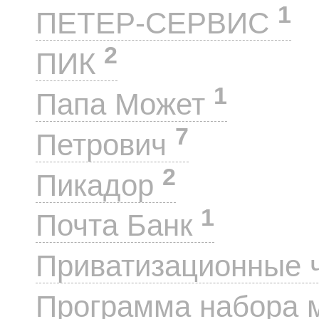
1
ПЕТЕР-СЕРВИС
2
ПИК
1
Папа Может
7
Петрович
2
Пикадор
1
Почта Банк
Приватизационные 
Программа набора 