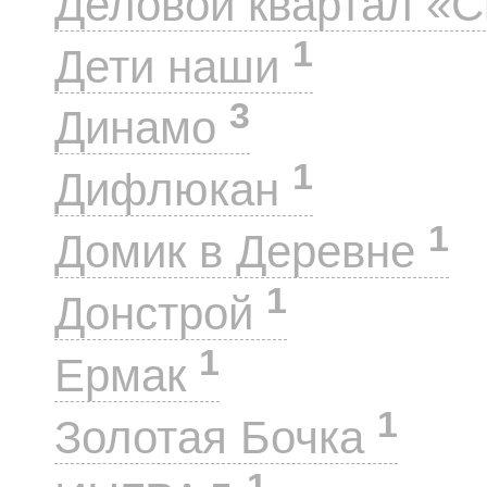
Деловой квартал «
1
Дети наши
3
Динамо
1
Дифлюкан
1
Домик в Деревне
1
Донстрой
1
Ермак
1
Золотая Бочка
1