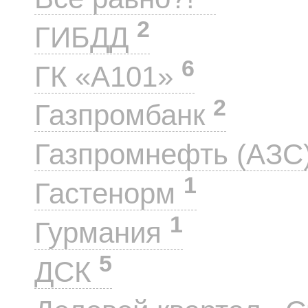
2
ГИБДД
6
ГК «А101»
2
Газпромбанк
Газпромнефть (АЗС
1
Гастенорм
1
Гурмания
5
ДСК