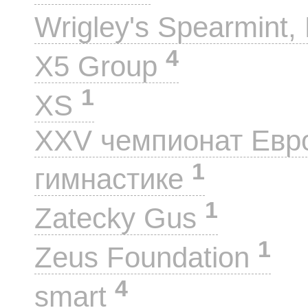
Wrigley's Spearmint, 
4
X5 Group
1
XS
XXV чемпионат Евр
1
гимнастике
1
Zatecky Gus
1
Zeus Foundation
4
smart