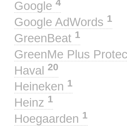
4
Google
1
Google AdWords
1
GreenBeat
GreenMe Plus Prote
20
Haval
1
Heineken
1
Heinz
1
Hoegaarden