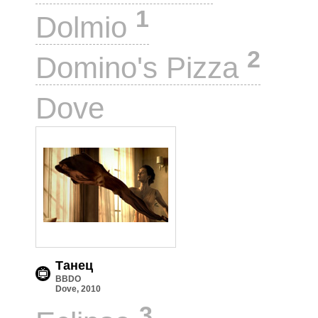
1
Dolmio
2
Domino's Pizza
1
Dove
Танец
BBDO
Dove, 2010
3