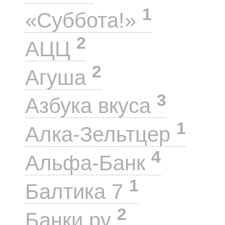
1
«Суббота!»
2
АЦЦ
2
Агуша
3
Азбука вкуса
1
Алка-Зельтцер
4
Альфа-Банк
1
Балтика 7
2
Банки.ру