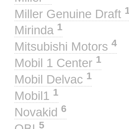
Miller Genuine Draft
1
Mirinda
4
Mitsubishi Motors
1
Mobil 1 Center
1
Mobil Delvac
1
Mobil1
6
Novakid
5
OBI