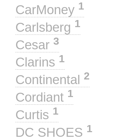
1
CarMoney
1
Carlsberg
3
Cesar
1
Clarins
2
Continental
1
Cordiant
1
Curtis
1
DC SHOES