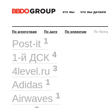
кто мы
что мы делаем
По агентствам
По дате
По клиентам
По брен
1
Post-it
4
1-й ДСК
3
4level.ru
1
Adidas
1
Airwaves