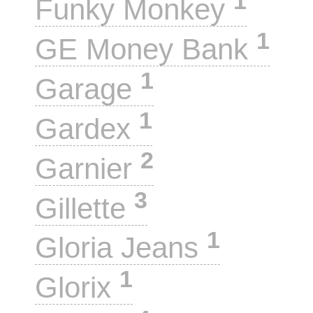
1
Funky Monkey
1
GE Money Bank
1
Garage
1
Gardex
2
Garnier
3
Gillette
1
Gloria Jeans
1
Glorix