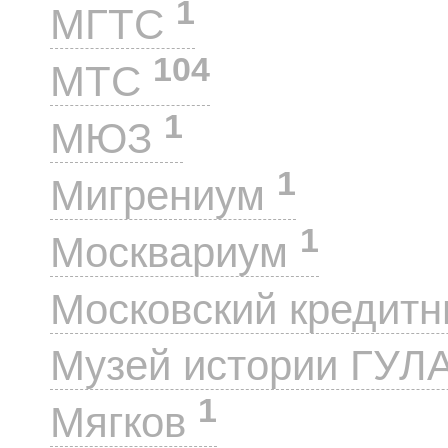
1
МГТС
104
МТС
1
МЮЗ
1
Мигрениум
1
Москвариум
Московский кредит
Музей истории ГУЛ
1
Мягков