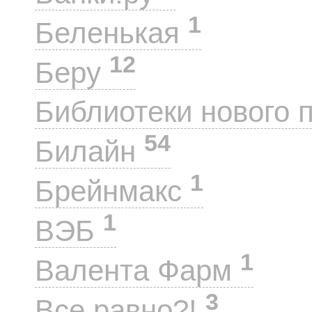
1
Беленькая
12
Беру
Библиотеки нового 
54
Билайн
1
Брейнмакс
1
ВЭБ
1
Валента Фарм
3
Все равно?!