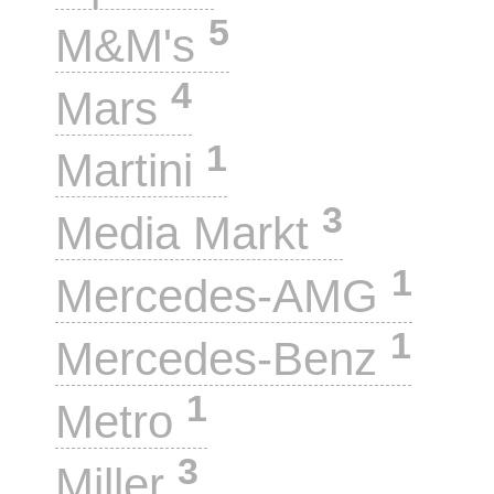
5
M&M's
4
Mars
1
Martini
3
Media Markt
1
Mercedes-AMG
1
Mercedes-Benz
1
Metro
3
Miller