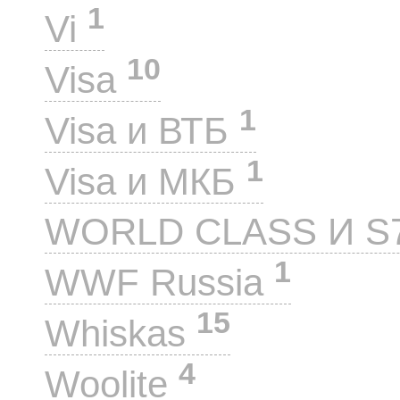
1
Vi
10
Visa
1
Visa и ВТБ
1
Visa и МКБ
WORLD CLASS И S
1
WWF Russia
15
Whiskas
4
Woolite