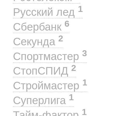
1
Русский лед
6
Сбербанк
2
Секунда
3
Спортмастер
2
СтопСПИД
1
Строймастер
1
Суперлига
1
Тайм-фактор