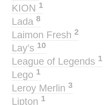
1
KION
8
Lada
2
Laimon Fresh
10
Lay's
1
League of Legends
1
Lego
3
Leroy Merlin
1
Lipton