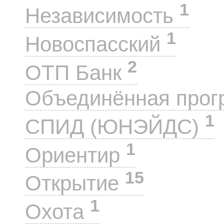
1
Независимость
1
Новоспасский
2
ОТП Банк
Объединённая прог
1
СПИД (ЮНЭЙДС)
1
Ориентир
15
Открытие
1
Охота