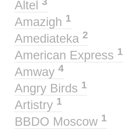
3
Altel
1
Amazigh
2
Amediateka
1
American Express
4
Amway
1
Angry Birds
1
Artistry
1
BBDO Moscow