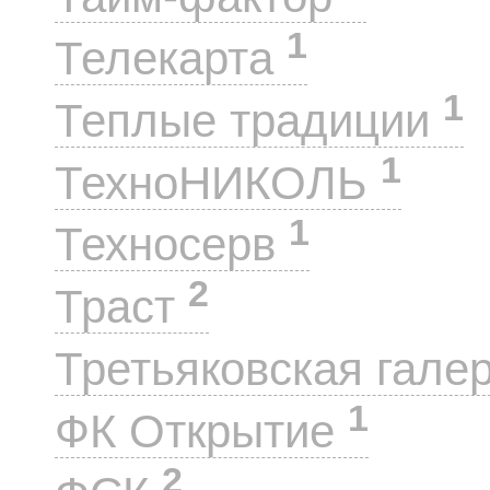
1
Телекарта
1
Теплые традиции
1
ТехноНИКОЛЬ
1
Техносерв
2
Траст
Третьяковская гале
1
ФК Открытие
2