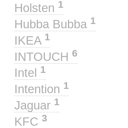
1
Holsten
1
Hubba Bubba
1
IKEA
6
INTOUCH
1
Intel
1
Intention
1
Jaguar
3
KFC