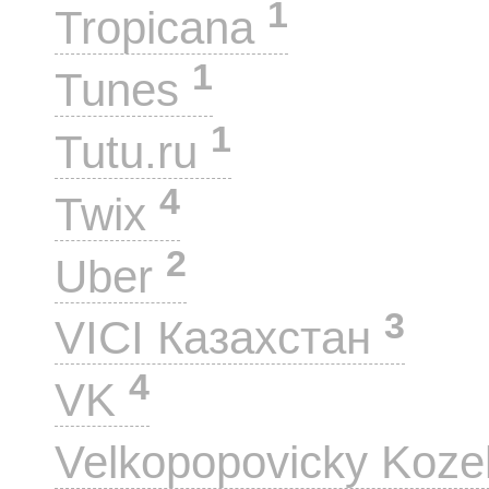
1
Tropicana
1
Tunes
1
Tutu.ru
4
Twix
2
Uber
3
VICI Казахстан
4
VK
Velkopopovicky Koze