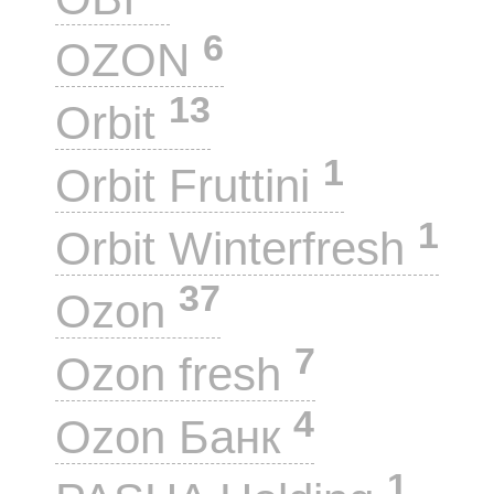
6
OZON
13
Orbit
1
Orbit Fruttini
1
Orbit Winterfresh
37
Ozon
7
Ozon fresh
4
Ozon Банк
1