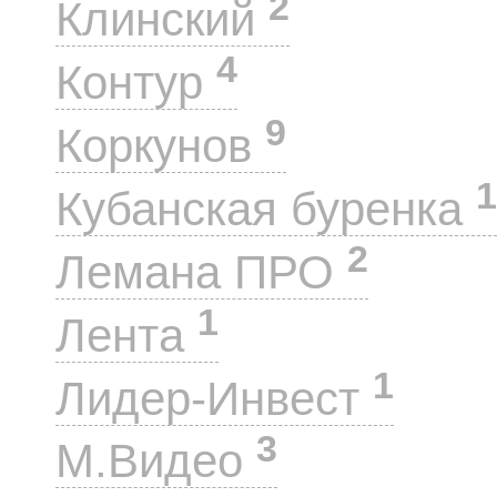
2
Клинский
4
Контур
9
Коркунов
1
Кубанская буренка
2
Лемана ПРО
1
Лента
1
Лидер-Инвест
3
М.Видео