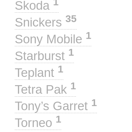
1
Skoda
35
Snickers
1
Sony Mobile
1
Starburst
1
Teplant
1
Tetra Pak
1
Tony’s Garret
1
Torneo