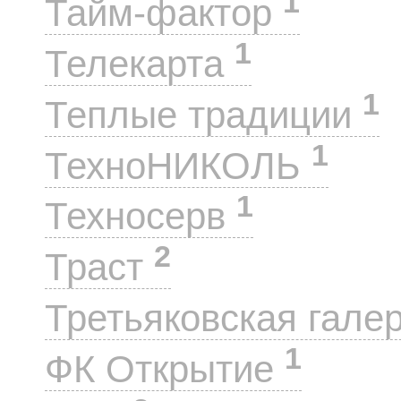
1
Тайм-фактор
1
Телекарта
1
Теплые традиции
1
ТехноНИКОЛЬ
1
Техносерв
2
Траст
Третьяковская гале
1
ФК Открытие