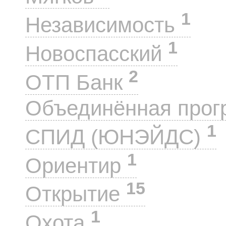
1
Независимость
1
Новоспасский
2
ОТП Банк
Объединённая прог
1
СПИД (ЮНЭЙДС)
1
Ориентир
15
Открытие
1
Охота