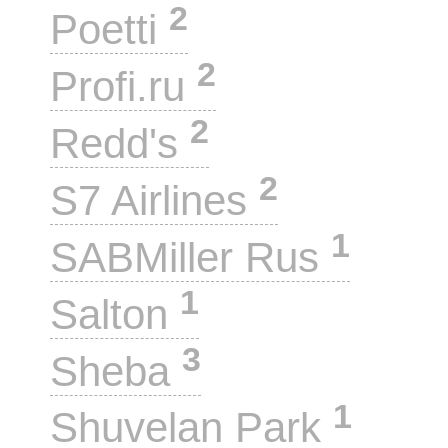
2
Poetti
2
Profi.ru
2
Redd's
2
S7 Airlines
1
SABMiller Rus
1
Salton
3
Sheba
1
Shuvelan Park