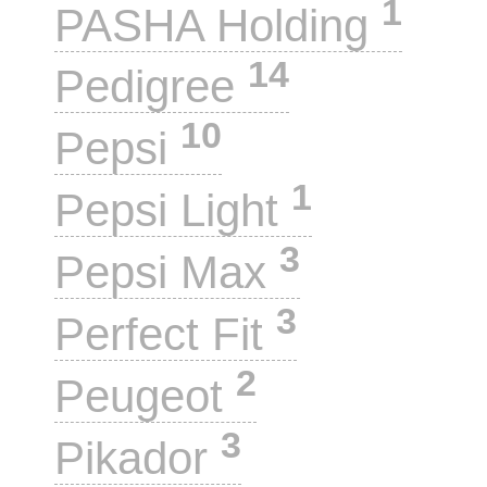
1
PASHA Holding
14
Pedigree
10
Pepsi
1
Pepsi Light
3
Pepsi Max
3
Perfect Fit
2
Peugeot
3
Pikador