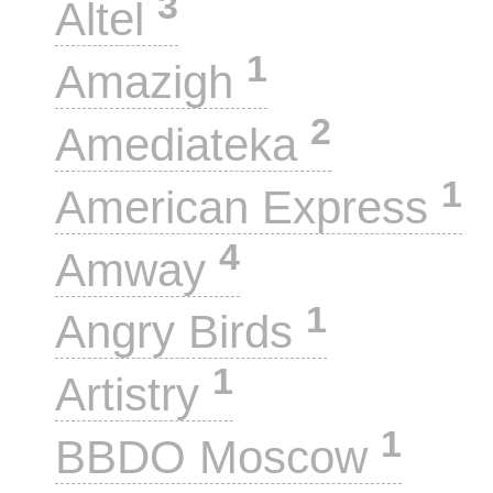
3
Altel
1
Amazigh
2
Amediateka
1
American Express
4
Amway
1
Angry Birds
1
Artistry
1
BBDO Moscow