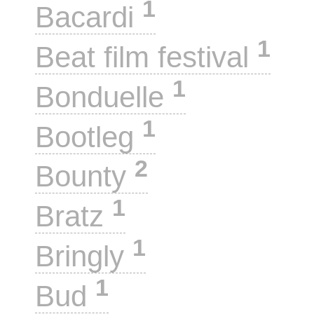
1
Bacardi
1
Beat film festival
1
Bonduelle
1
Bootleg
2
Bounty
1
Bratz
1
Bringly
1
Bud