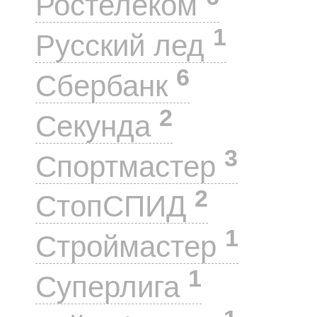
Ростелеком
1
Русский лед
6
Сбербанк
2
Секунда
3
Спортмастер
2
СтопСПИД
1
Строймастер
1
Суперлига