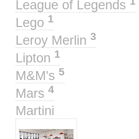
1
League of Legends
1
Lego
3
Leroy Merlin
1
Lipton
5
M&M's
4
Mars
1
Martini