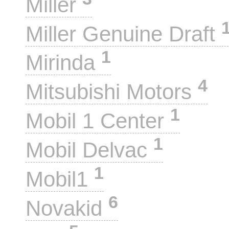
Miller
Miller Genuine Draft
1
Mirinda
4
Mitsubishi Motors
1
Mobil 1 Center
1
Mobil Delvac
1
Mobil1
6
Novakid