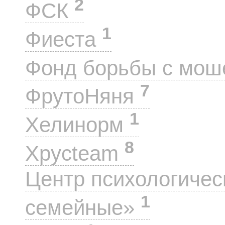
2
ФСК
1
Фиеста
Фонд борьбы с мо
7
ФрутоНяня
1
Хелинорм
8
Хрусteam
Центр психологиче
1
семейные»