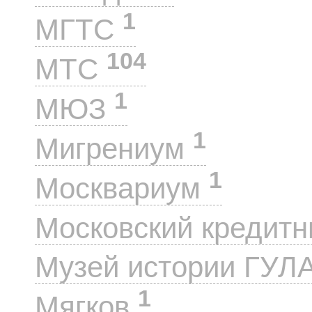
1
МГТС
104
МТС
1
МЮЗ
1
Мигрениум
1
Москвариум
Московский кредит
Музей истории ГУЛ
1
Мягков