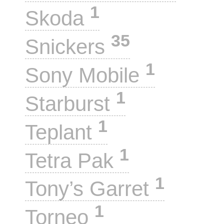
1
Skoda
35
Snickers
1
Sony Mobile
1
Starburst
1
Teplant
1
Tetra Pak
1
Tony’s Garret
1
Torneo