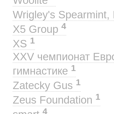
Woolite
Wrigley's Spearmint, 
4
X5 Group
1
XS
XXV чемпионат Евр
1
гимнастике
1
Zatecky Gus
1
Zeus Foundation
4