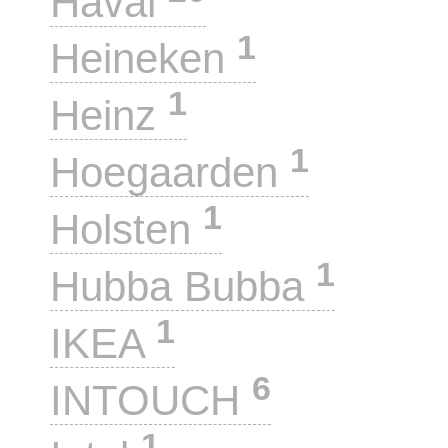
Haval
1
Heineken
1
Heinz
1
Hoegaarden
1
Holsten
1
Hubba Bubba
1
IKEA
6
INTOUCH
1