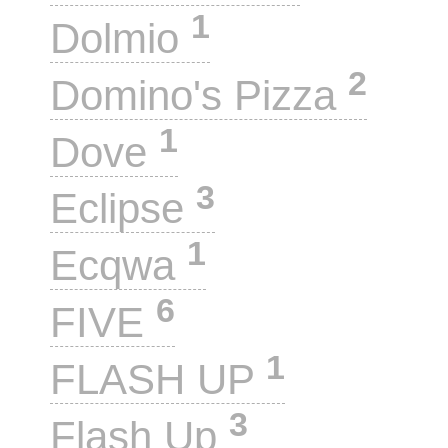
1
Dolmio
2
Domino's Pizza
1
Dove
3
Eclipse
1
Ecqwa
6
FIVE
1
FLASH UP
3
Flash Up