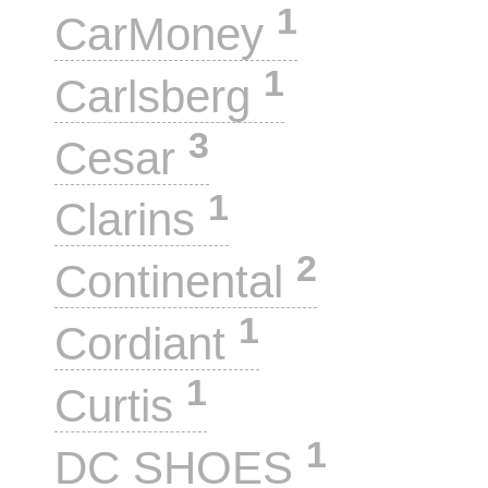
1
CarMoney
1
Carlsberg
3
Cesar
1
Clarins
2
Continental
1
Cordiant
1
Curtis
1
DC SHOES