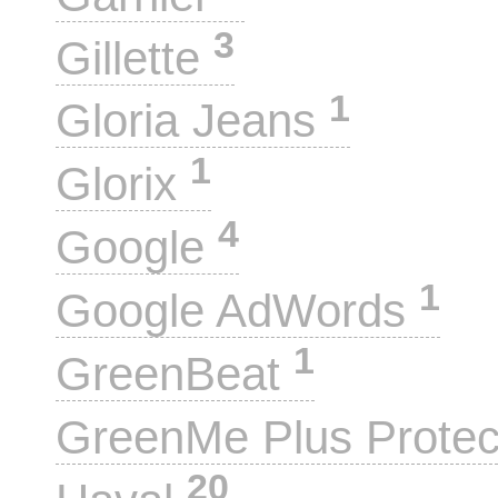
3
Gillette
1
Gloria Jeans
1
Glorix
4
Google
1
Google AdWords
1
GreenBeat
GreenMe Plus Prote
20