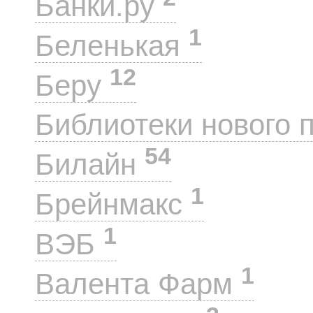
Банки.ру
1
Беленькая
12
Беру
Библиотеки нового 
54
Билайн
1
Брейнмакс
1
ВЭБ
1
Валента Фарм