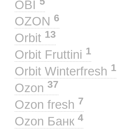
5
OBI
6
OZON
13
Orbit
1
Orbit Fruttini
1
Orbit Winterfresh
37
Ozon
7
Ozon fresh
4
Ozon Банк