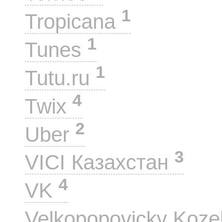
1
Tropicana
1
Tunes
1
Tutu.ru
4
Twix
2
Uber
3
VICI Казахстан
4
VK
Velkopopovicky Koze