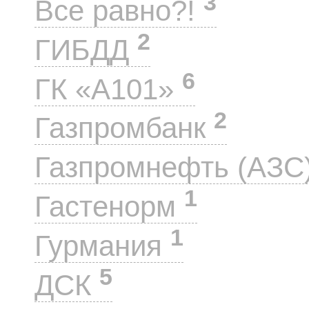
3
Все равно?!
2
ГИБДД
6
ГК «А101»
2
Газпромбанк
Газпромнефть (АЗС
1
Гастенорм
1
Гурмания
5
ДСК