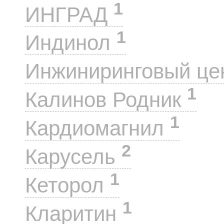
1
ИНГРАД
1
Индинол
Инжиниринговый це
1
Калинов Родник
1
Кардиомагнил
2
Карусель
1
Кеторол
1
Кларитин