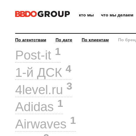
кто мы
что мы делаем
По агентствам
По дате
По клиентам
По брен
1
Post-it
4
1-й ДСК
3
4level.ru
1
Adidas
1
Airwaves