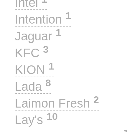
Intel
1
Intention
1
Jaguar
3
KFC
1
KION
8
Lada
2
Laimon Fresh
10
Lay's