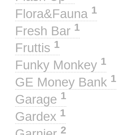
1
Flora&Fauna
1
Fresh Bar
1
Fruttis
1
Funky Monkey
1
GE Money Bank
1
Garage
1
Gardex
2
Garnier