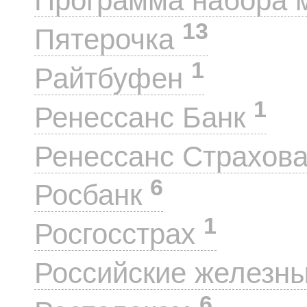
Программа набора 
13
Пятерочка
1
Райтбуфен
1
Ренессанс Банк
Ренессанс Страхов
6
Росбанк
1
Росгосстрах
Российские железн
6