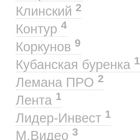
2
Клинский
4
Контур
9
Коркунов
1
Кубанская буренка
2
Лемана ПРО
1
Лента
1
Лидер-Инвест
3
М.Видео