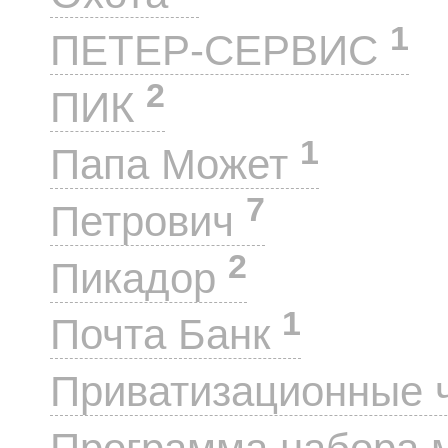
1
ПЕТЕР-СЕРВИС
2
ПИК
1
Папа Может
7
Петрович
2
Пикадор
1
Почта Банк
Приватизационные 