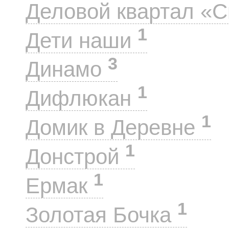
Деловой квартал «
1
Дети наши
3
Динамо
1
Дифлюкан
1
Домик в Деревне
1
Донстрой
1
Ермак
1
Золотая Бочка