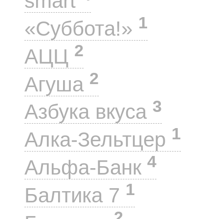
smart
1
«Суббота!»
2
АЦЦ
2
Агуша
3
Азбука вкуса
1
Алка-Зельтцер
4
Альфа-Банк
1
Балтика 7
2