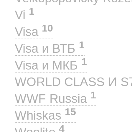
1
Vi
10
Visa
1
Visa и ВТБ
1
Visa и МКБ
WORLD CLASS И S
1
WWF Russia
15
Whiskas
4