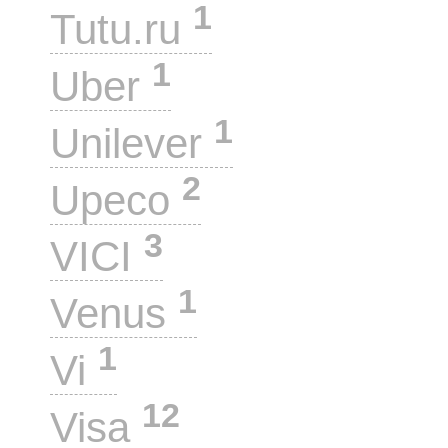
1
Tutu.ru
1
Uber
1
Unilever
2
Upeco
3
VICI
1
Venus
1
Vi
12
Visa