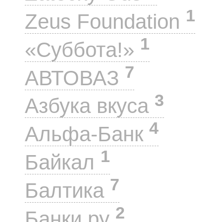
1
Zeus Foundation
1
«Суббота!»
7
АВТОВАЗ
3
Азбука вкуса
4
Альфа-Банк
1
Байкал
7
Балтика
2
Банки.ру