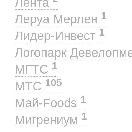
Лента
1
Леруа Мерлен
1
Лидер-Инвест
Логопарк Девелопм
1
МГТС
105
МТС
1
Май-Foods
1
Мигрениум