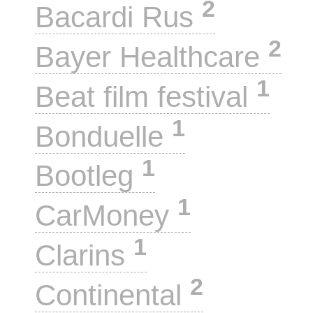
2
Bacardi Rus
2
Bayer Healthcare
1
Beat film festival
1
Bonduelle
1
Bootleg
1
CarMoney
1
Clarins
2
Continental