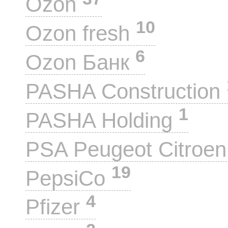
Ozon
10
Ozon fresh
6
Ozon Банк
PASHA Construction
1
PASHA Holding
PSA Peugeot Citroe
19
PepsiCo
4
Pfizer