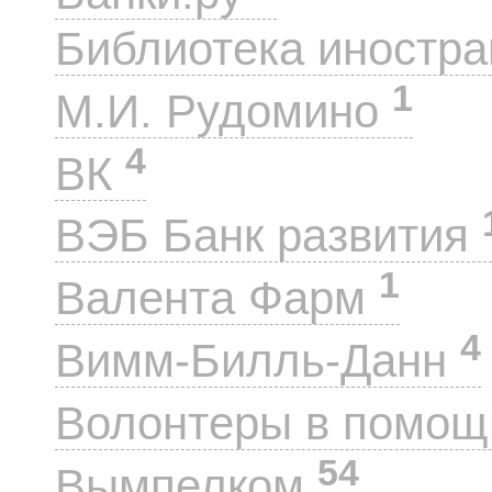
Библиотека иностра
1
М.И. Рудомино
4
ВК
ВЭБ Банк развития
1
Валента Фарм
4
Вимм-Билль-Данн
Волонтеры в помощ
54
Вымпелком