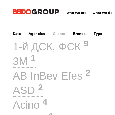
who we are
what we do
Date
Agencies
Clients
Brands
Type
9
1-й ДСК, ФСК
1
3M
2
AB InBev Efes
2
ASD
4
Acino