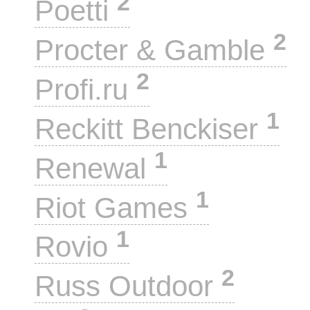
2
Poetti
2
Procter & Gamble
2
Profi.ru
1
Reckitt Benckiser
1
Renewal
1
Riot Games
1
Rovio
2
Russ Outdoor