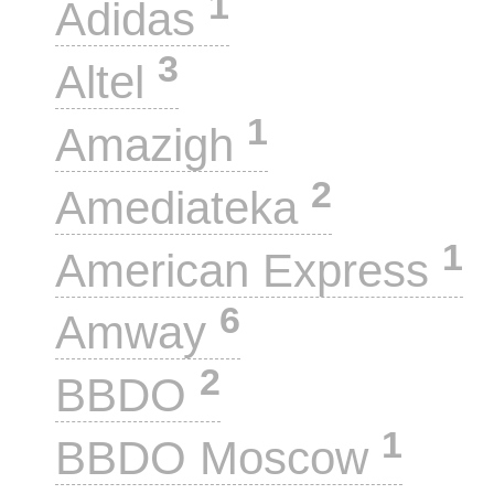
1
Adidas
3
Altel
1
Amazigh
2
Amediateka
1
American Express
6
Amway
2
BBDO
1
BBDO Moscow