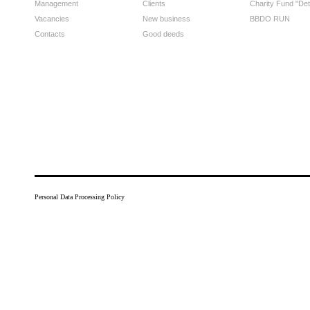
Management
Clients
Charity Fund "Det
Vacancies
New business
BBDO RUN
Contacts
Good deeds
Personal Data Processing Policy