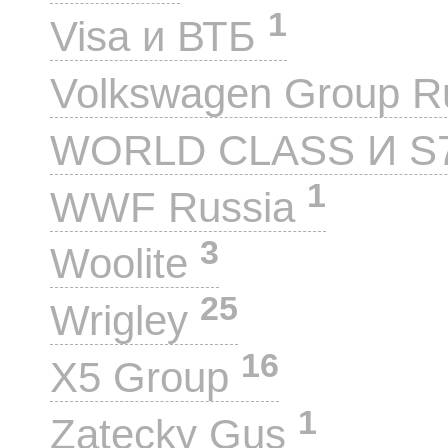
1
Visa и ВТБ
Volkswagen Group 
WORLD CLASS И S
1
WWF Russia
3
Woolite
25
Wrigley
16
X5 Group
1
Zatecky Gus