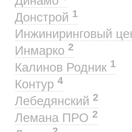
Динамо
1
Донстрой
Инжиниринговый це
2
Инмарко
1
Калинов Родник
4
Контур
2
Лебедянский
2
Лемана ПРО
2