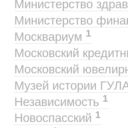
Министерство здра
Министерство фин
1
Москвариум
Московский кредит
Московский ювелир
Музей истории ГУЛ
1
Независимость
1
Новоспасский