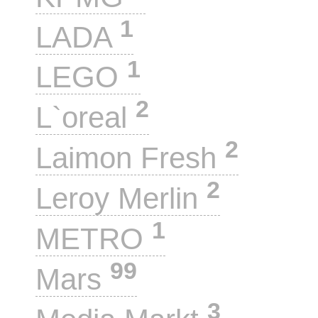
1
LADA
1
LEGO
2
L`oreal
2
Laimon Fresh
2
Leroy Merlin
1
METRO
99
Mars
3