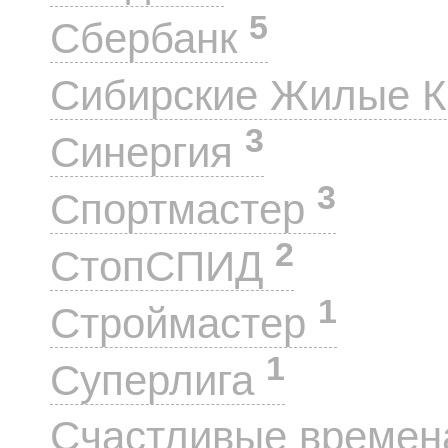
5
Сбербанк
Сибирские Жилые 
3
Синергия
3
Спортмастер
2
СтопСПИД
1
Строймастер
1
Суперлига
Счастливые време