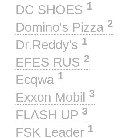
1
DC SHOES
2
Domino's Pizza
1
Dr.Reddy's
2
EFES RUS
1
Ecqwa
3
Exxon Mobil
3
FLASH UP
1
FSK Leader