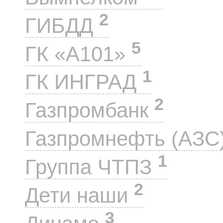
2
ГИБДД
5
ГК «А101»
1
ГК ИНГРАД
2
Газпромбанк
Газпромнефть (АЗС
1
Группа ЧТПЗ
2
Дети наши
3