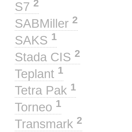
2
S7
2
SABMiller
1
SAKS
2
Stada CIS
1
Teplant
1
Tetra Pak
1
Torneo
2
Transmark