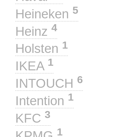
5
Heineken
4
Heinz
1
Holsten
1
IKEA
6
INTOUCH
1
Intention
3
KFC
1
KPMG