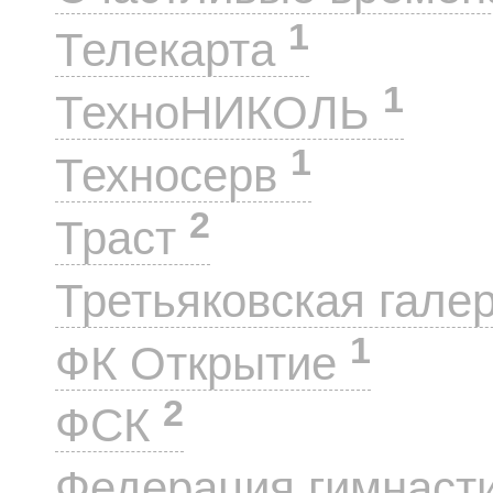
1
Телекарта
1
ТехноНИКОЛЬ
1
Техносерв
2
Траст
Третьяковская гале
1
ФК Открытие
2
ФСК
Федерация гимнаст