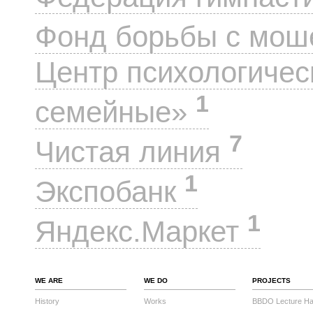
Фонд борьбы с мо
Центр психологиче
1
семейные»
7
Чистая линия
1
Экспобанк
1
Яндекс.Маркет
WE ARE
WE DO
PROJECTS
History
Works
BBDO Lecture Hal