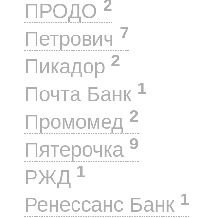
2
ПРОДО
7
Петрович
2
Пикадор
1
Почта Банк
2
Промомед
9
Пятерочка
1
РЖД
1
Ренессанс Банк