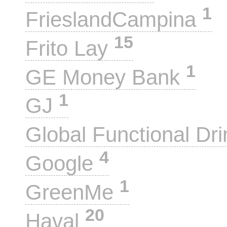
1
FrieslandCampina
15
Frito Lay
1
GE Money Bank
1
GJ
Global Functional Dr
4
Google
1
GreenMe
20
Haval