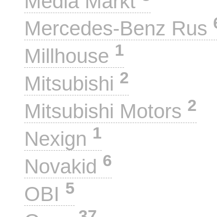
Media Markt
Mercedes-Benz Rus
1
Millhouse
2
Mitsubishi
2
Mitsubishi Motors
1
Nexign
6
Novakid
5
OBI
37