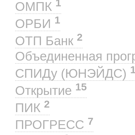
1
ОМПК
1
ОРБИ
2
ОТП Банк
Объединенная прог
СПИДу (ЮНЭЙДС)
15
Открытие
2
ПИК
7
ПРОГРЕСС