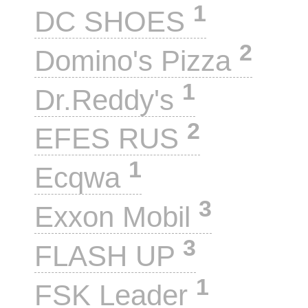
1
DC SHOES
2
Domino's Pizza
1
Dr.Reddy's
2
EFES RUS
1
Ecqwa
3
Exxon Mobil
3
FLASH UP
1
FSK Leader