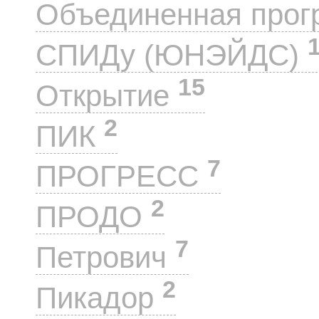
Объединенная прог
СПИДу (ЮНЭЙДС)
15
Открытие
2
ПИК
7
ПРОГРЕСС
2
ПРОДО
7
Петрович
2
Пикадор