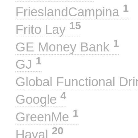
1
FrieslandCampina
15
Frito Lay
1
GE Money Bank
1
GJ
Global Functional Dr
4
Google
1
GreenMe
20
Haval