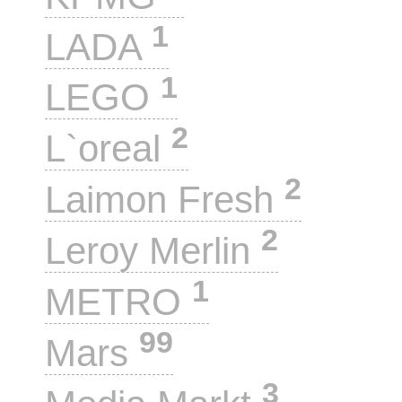
1
LADA
1
LEGO
2
L`oreal
2
Laimon Fresh
2
Leroy Merlin
1
METRO
99
Mars
3