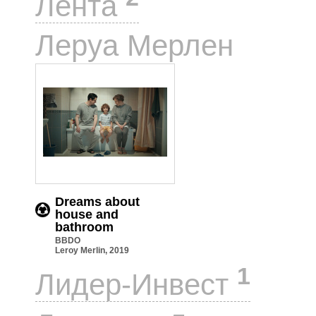
Лента
1
Леруа Мерлен
Dreams about
house and
bathroom
BBDO
Leroy Merlin, 2019
1
Лидер-Инвест