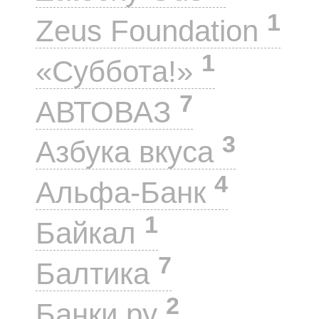
1
Zeus Foundation
1
«Суббота!»
7
АВТОВАЗ
3
Азбука вкуса
4
Альфа-Банк
1
Байкал
7
Балтика
2
Банки.ру