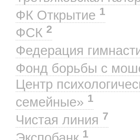
1
ФК Открытие
2
ФСК
Федерация гимнаст
Фонд борьбы с мо
Центр психологиче
1
семейные»
7
Чистая линия
1
Экспобанк