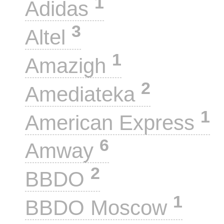
1
Adidas
3
Altel
1
Amazigh
2
Amediateka
1
American Express
6
Amway
2
BBDO
1
BBDO Moscow