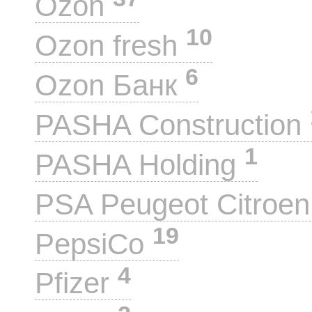
Ozon
10
Ozon fresh
6
Ozon Банк
PASHA Construction
1
PASHA Holding
PSA Peugeot Citroe
19
PepsiCo
4
Pfizer