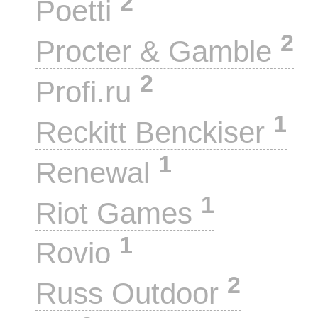
2
Poetti
2
Procter & Gamble
2
Profi.ru
1
Reckitt Benckiser
1
Renewal
1
Riot Games
1
Rovio
2
Russ Outdoor