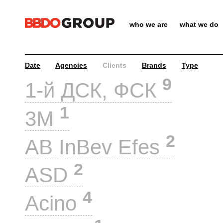
who we are
what we do
Date
Agencies
Clients
Brands
Type
9
1-й ДСК, ФСК
1
3M
2
AB InBev Efes
2
ASD
4
Acino