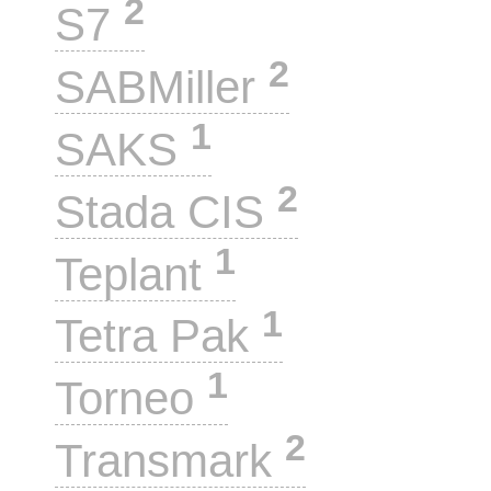
2
S7
2
SABMiller
1
SAKS
2
Stada CIS
1
Teplant
1
Tetra Pak
1
Torneo
2
Transmark