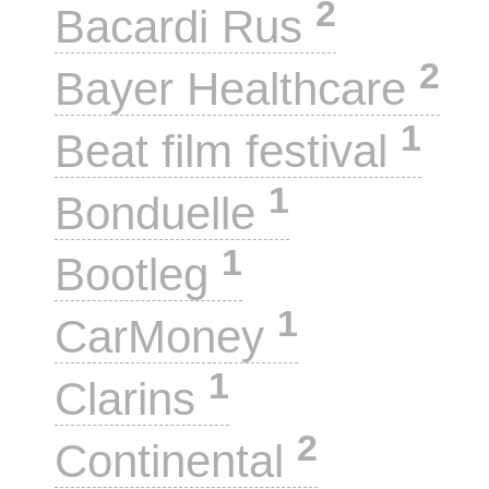
2
Bacardi Rus
2
Bayer Healthcare
1
Beat film festival
1
Bonduelle
1
Bootleg
1
CarMoney
1
Clarins
2
Continental