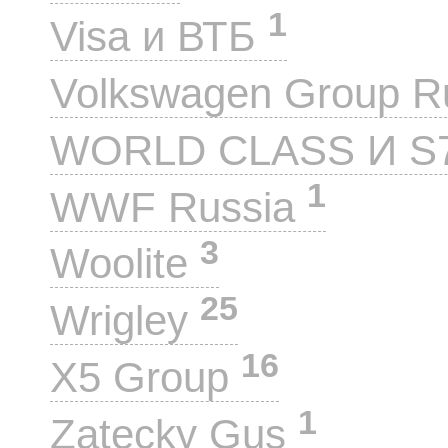
1
Visa и ВТБ
Volkswagen Group 
WORLD CLASS И S
1
WWF Russia
3
Woolite
25
Wrigley
16
X5 Group
1
Zatecky Gus