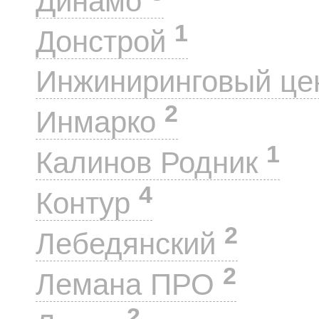
Динамо
1
Донстрой
Инжиниринговый це
2
Инмарко
1
Калинов Родник
4
Контур
2
Лебедянский
2
Лемана ПРО
2