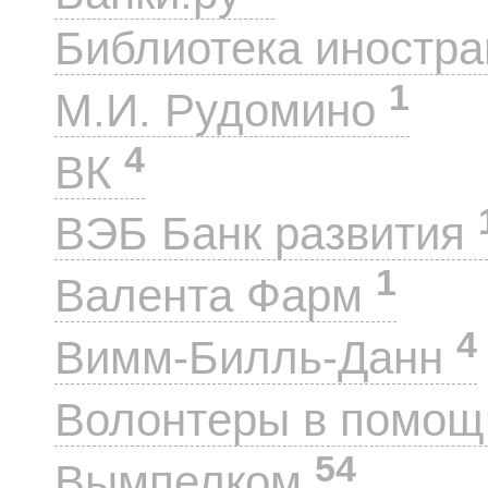
Библиотека иностра
1
М.И. Рудомино
4
ВК
ВЭБ Банк развития
1
Валента Фарм
4
Вимм-Билль-Данн
Волонтеры в помощ
54
Вымпелком