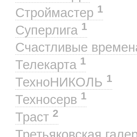
1
Строймастер
1
Суперлига
Счастливые време
1
Телекарта
1
ТехноНИКОЛЬ
1
Техносерв
2
Траст
Третьяковская гале