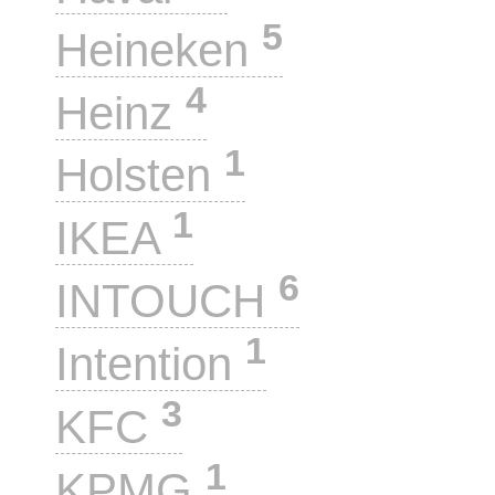
5
Heineken
4
Heinz
1
Holsten
1
IKEA
6
INTOUCH
1
Intention
3
KFC
1
KPMG