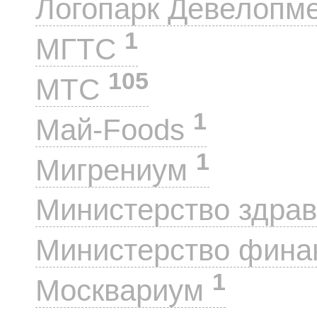
Логопарк Девелопм
1
МГТС
105
МТС
1
Май-Foods
1
Мигрениум
Министерство здра
Министерство фин
1
Москвариум