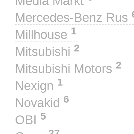
Media Markt
Mercedes-Benz Rus
1
Millhouse
2
Mitsubishi
2
Mitsubishi Motors
1
Nexign
6
Novakid
5
OBI
37