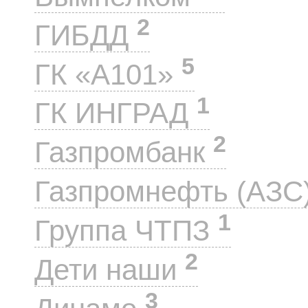
2
ГИБДД
5
ГК «А101»
1
ГК ИНГРАД
2
Газпромбанк
Газпромнефть (АЗС
1
Группа ЧТПЗ
2
Дети наши
3