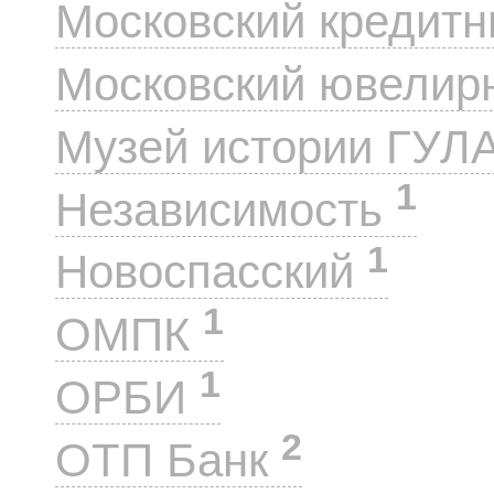
Московский кредит
Московский ювелир
Музей истории ГУЛ
1
Независимость
1
Новоспасский
1
ОМПК
1
ОРБИ
2
ОТП Банк