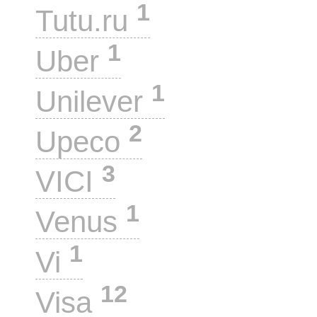
1
Tutu.ru
1
Uber
1
Unilever
2
Upeco
3
VICI
1
Venus
1
Vi
12
Visa