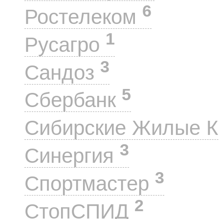
6
Ростелеком
1
Русагро
3
Сандоз
5
Сбербанк
Сибирские Жилые 
3
Синергия
3
Спортмастер
2
СтопСПИД