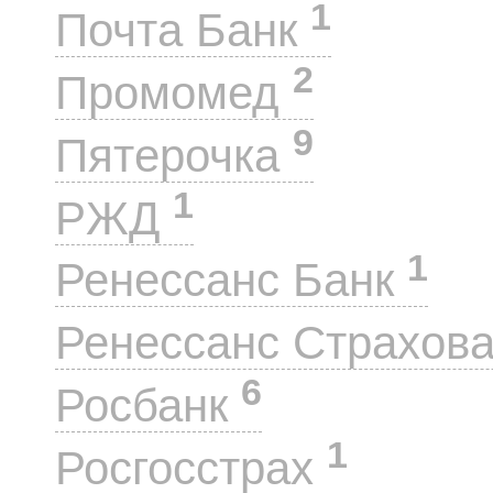
1
Почта Банк
2
Промомед
9
Пятерочка
1
РЖД
1
Ренессанс Банк
Ренессанс Страхов
6
Росбанк
1
Росгосстрах