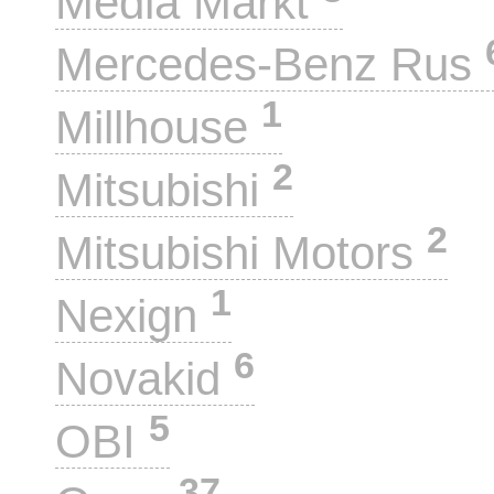
Media Markt
Mercedes-Benz Rus
1
Millhouse
2
Mitsubishi
2
Mitsubishi Motors
1
Nexign
6
Novakid
5
OBI
37