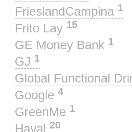
1
FrieslandCampina
15
Frito Lay
1
GE Money Bank
1
GJ
Global Functional Dr
4
Google
1
GreenMe
20
Haval