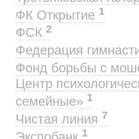
1
ФК Открытие
2
ФСК
Федерация гимнаст
Фонд борьбы с мо
Центр психологиче
1
семейные»
7
Чистая линия
1
Экспобанк