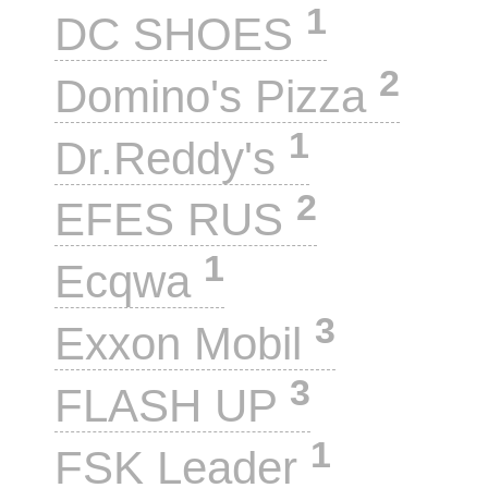
1
DC SHOES
2
Domino's Pizza
1
Dr.Reddy's
2
EFES RUS
1
Ecqwa
3
Exxon Mobil
3
FLASH UP
1
FSK Leader