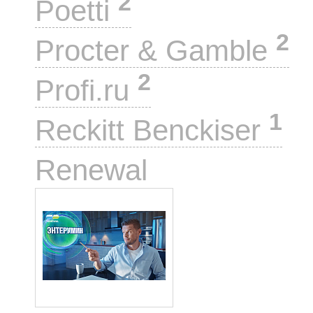
2
Poetti
2
Procter & Gamble
2
Profi.ru
1
Reckitt Benckiser
1
Renewal