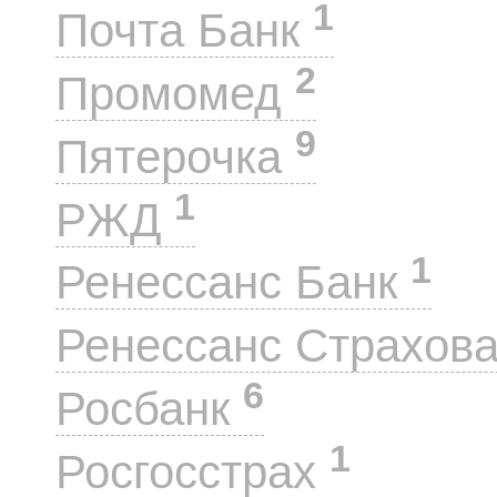
1
Почта Банк
2
Промомед
9
Пятерочка
1
РЖД
1
Ренессанс Банк
Ренессанс Страхов
6
Росбанк
1
Росгосстрах