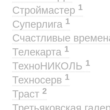
1
Строймастер
1
Суперлига
Счастливые време
1
Телекарта
1
ТехноНИКОЛЬ
1
Техносерв
2
Траст
Третьяковская гале