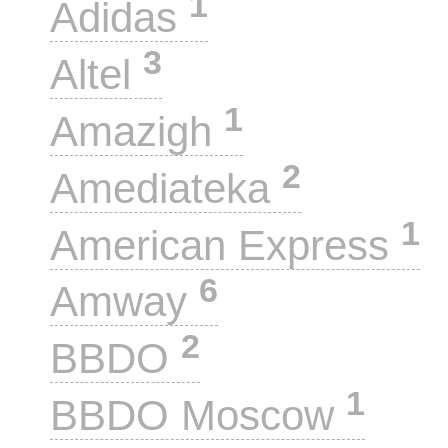
1
Adidas
3
Altel
1
Amazigh
2
Amediateka
1
American Express
6
Amway
2
BBDO
1
BBDO Moscow