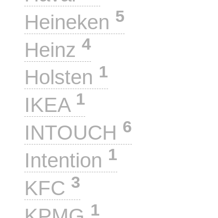
5
Heineken
4
Heinz
1
Holsten
1
IKEA
6
INTOUCH
1
Intention
3
KFC
1
KPMG