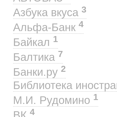
3
Азбука вкуса
4
Альфа-Банк
1
Байкал
7
Балтика
2
Банки.ру
Библиотека иностра
1
М.И. Рудомино
4
ВК