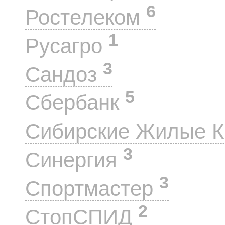
6
Ростелеком
1
Русагро
3
Сандоз
5
Сбербанк
Сибирские Жилые 
3
Синергия
3
Спортмастер
2
СтопСПИД