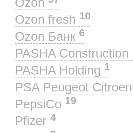
Ozon
10
Ozon fresh
6
Ozon Банк
PASHA Construction
1
PASHA Holding
PSA Peugeot Citroe
19
PepsiCo
4
Pfizer