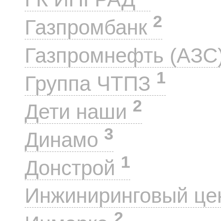
2
Газпромбанк
Газпромнефть (АЗС
1
Группа ЧТПЗ
2
Дети наши
3
Динамо
1
Донстрой
Инжиниринговый це
2