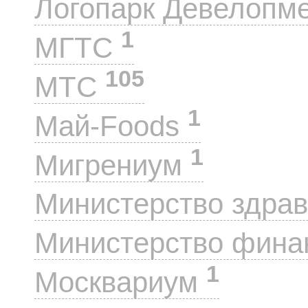
Логопарк Девелопм
1
МГТС
105
МТС
1
Май-Foods
1
Мигрениум
Министерство здра
Министерство фин
1
Москвариум