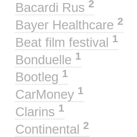
2
Bacardi Rus
2
Bayer Healthcare
1
Beat film festival
1
Bonduelle
1
Bootleg
1
CarMoney
1
Clarins
2
Continental