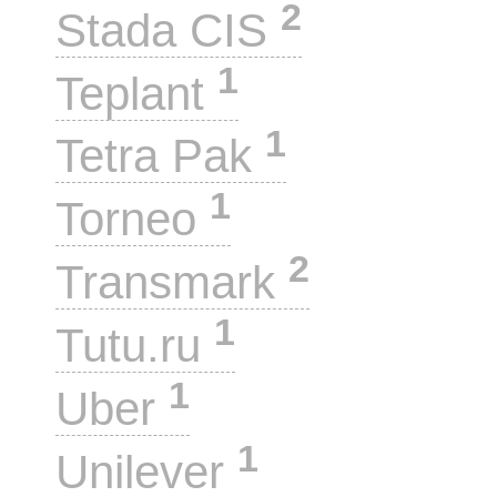
2
Stada CIS
1
Teplant
1
Tetra Pak
1
Torneo
2
Transmark
1
Tutu.ru
1
Uber
1
Unilever