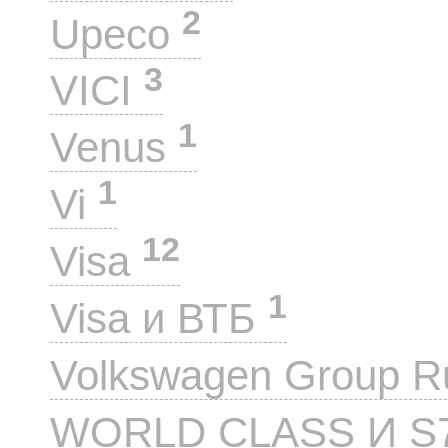
2
Upeco
3
VICI
1
Venus
1
Vi
12
Visa
1
Visa и ВТБ
Volkswagen Group 
WORLD CLASS И S