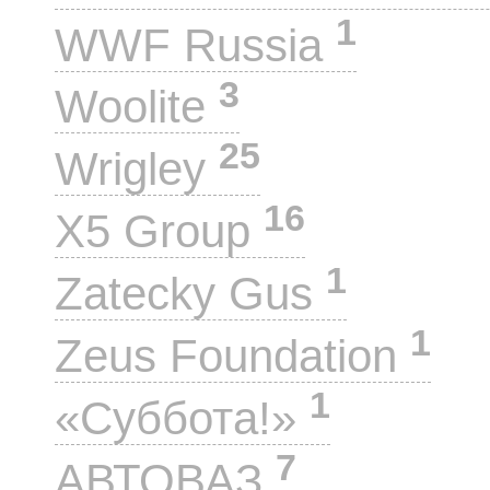
1
WWF Russia
3
Woolite
25
Wrigley
16
X5 Group
1
Zatecky Gus
1
Zeus Foundation
1
«Суббота!»
7
АВТОВАЗ