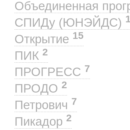
Объединенная прог
СПИДу (ЮНЭЙДС)
15
Открытие
2
ПИК
7
ПРОГРЕСС
2
ПРОДО
7
Петрович
2
Пикадор