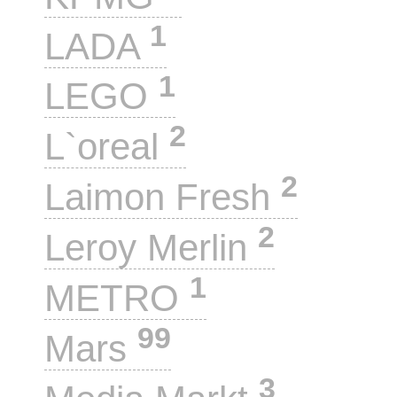
1
LADA
1
LEGO
2
L`oreal
2
Laimon Fresh
2
Leroy Merlin
1
METRO
99
Mars
3