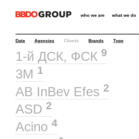
who we are
what we do
Date
Agencies
Clients
Brands
Type
9
1-й ДСК, ФСК
1
3M
2
AB InBev Efes
2
ASD
4
Acino