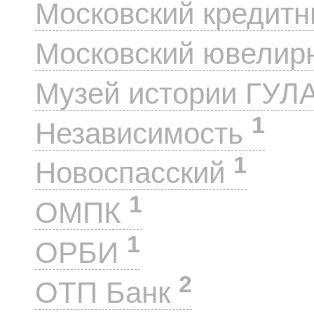
Московский кредит
Московский ювелир
Музей истории ГУЛ
1
Независимость
1
Новоспасский
1
ОМПК
1
ОРБИ
2
ОТП Банк