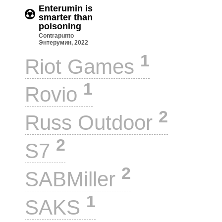
Enterumin is
smarter than
poisoning
Contrapunto
Энтерумин, 2022
1
Riot Games
1
Rovio
2
Russ Outdoor
2
S7
2
SABMiller
1
SAKS