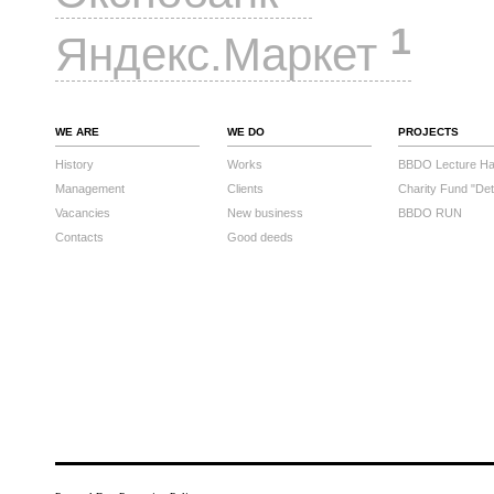
1
Яндекс.Маркет
WE ARE
WE DO
PROJECTS
History
Works
BBDO Lecture Hal
Management
Clients
Charity Fund "Det
Vacancies
New business
BBDO RUN
Contacts
Good deeds