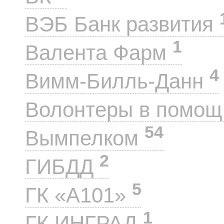
ВЭБ Банк развития
1
Валента Фарм
4
Вимм-Билль-Данн
Волонтеры в помощ
54
Вымпелком
2
ГИБДД
5
ГК «А101»
1
ГК ИНГРАД