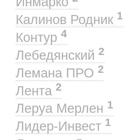
Инмарко
1
Калинов Родник
4
Контур
2
Лебедянский
2
Лемана ПРО
2
Лента
1
Леруа Мерлен
1
Лидер-Инвест