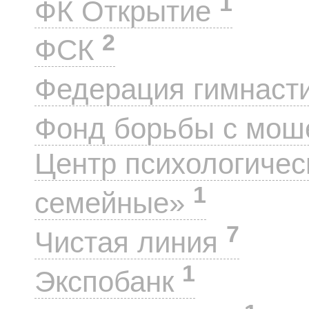
1
ФК Открытие
2
ФСК
Федерация гимнаст
Фонд борьбы с мо
Центр психологиче
1
семейные»
7
Чистая линия
1
Экспобанк