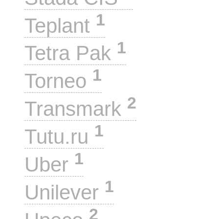
1
Teplant
1
Tetra Pak
1
Torneo
2
Transmark
1
Tutu.ru
1
Uber
1
Unilever
2