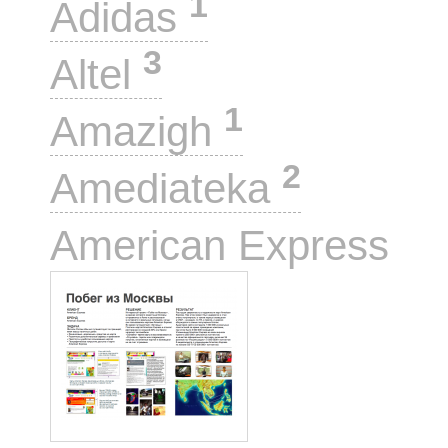
1
Adidas
3
Altel
1
Amazigh
2
Amediateka
1
American Express