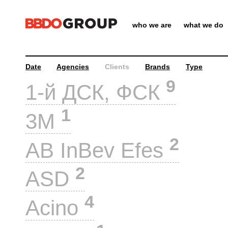
who we are
what we do
Date
Agencies
Clients
Brands
Type
9
1-й ДСК, ФСК
1
3M
2
AB InBev Efes
2
ASD
4
Acino