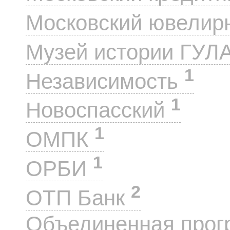
Московский ювелир
Музей истории ГУЛ
1
Независимость
1
Новоспасский
1
ОМПК
1
ОРБИ
2
ОТП Банк
Объединенная прог