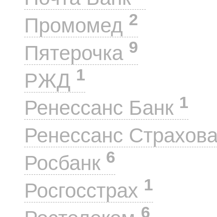
2
Промомед
9
Пятерочка
1
РЖД
1
Ренессанс Банк
Ренессанс Страхов
6
Росбанк
1
Росгосстрах
6