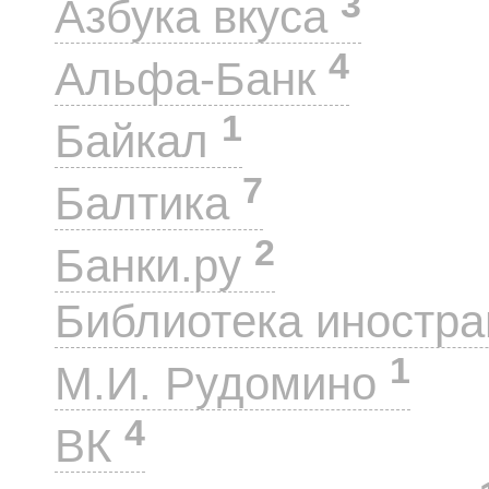
3
Азбука вкуса
4
Альфа-Банк
1
Байкал
7
Балтика
2
Банки.ру
Библиотека иностра
1
М.И. Рудомино
4
ВК