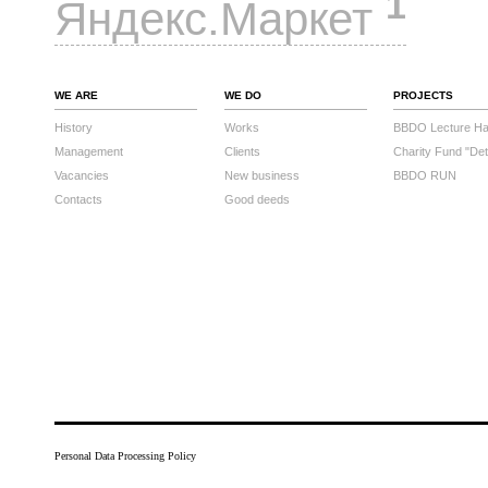
1
Яндекс.Маркет
WE ARE
WE DO
PROJECTS
History
Works
BBDO Lecture Hal
Management
Clients
Charity Fund "Det
Vacancies
New business
BBDO RUN
Contacts
Good deeds
Personal Data Processing Policy