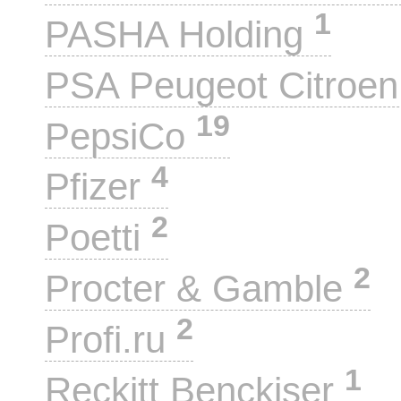
1
PASHA Holding
PSA Peugeot Citroe
19
PepsiCo
4
Pfizer
2
Poetti
2
Procter & Gamble
2
Profi.ru
1
Reckitt Benckiser