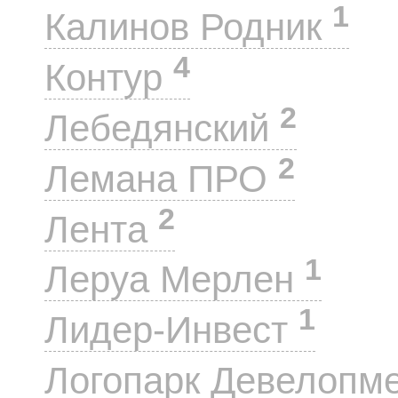
1
Калинов Родник
4
Контур
2
Лебедянский
2
Лемана ПРО
2
Лента
1
Леруа Мерлен
1
Лидер-Инвест
Логопарк Девелопм