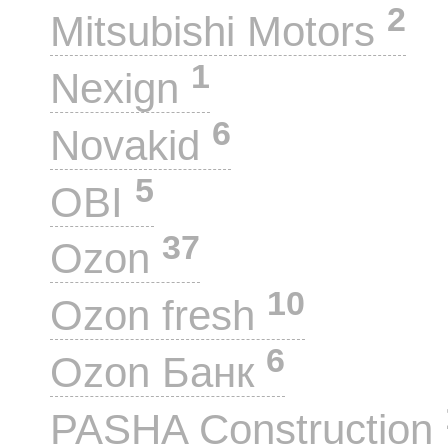
2
Mitsubishi Motors
1
Nexign
6
Novakid
5
OBI
37
Ozon
10
Ozon fresh
6
Ozon Банк
PASHA Construction