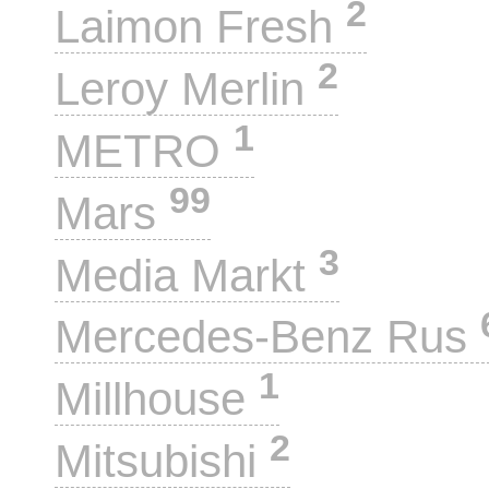
2
Laimon Fresh
2
Leroy Merlin
1
METRO
99
Mars
3
Media Markt
Mercedes-Benz Rus
1
Millhouse
2
Mitsubishi