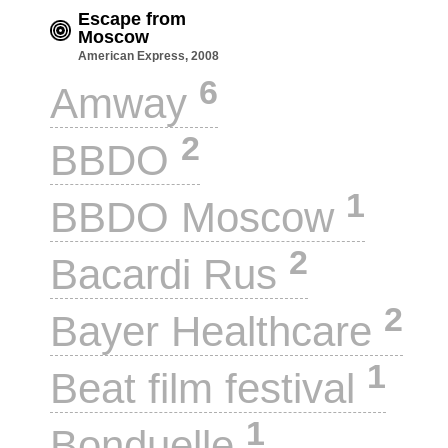
Escape from
Moscow
American Express, 2008
6
Amway
2
BBDO
1
BBDO Moscow
2
Bacardi Rus
2
Bayer Healthcare
1
Beat film festival
1
Bonduelle