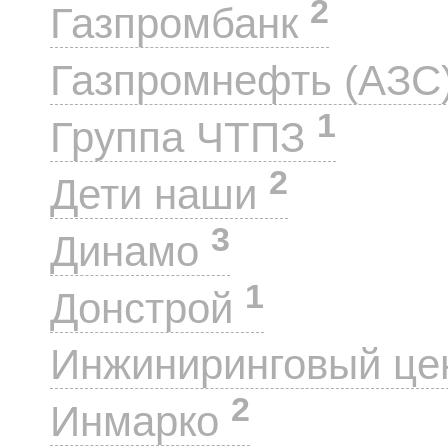
2
Газпромбанк
Газпромнефть (АЗС
1
Группа ЧТПЗ
2
Дети наши
3
Динамо
1
Донстрой
Инжиниринговый це
2
Инмарко