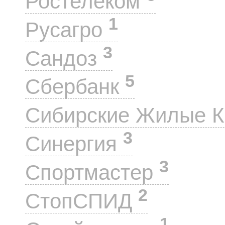
Ростелеком
1
Русагро
3
Сандоз
5
Сбербанк
Сибирские Жилые 
3
Синергия
3
Спортмастер
2
СтопСПИД
1