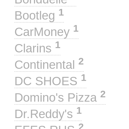
1
Bootleg
1
CarMoney
1
Clarins
2
Continental
1
DC SHOES
2
Domino's Pizza
1
Dr.Reddy's
2