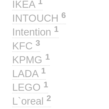
1
IKEA
6
INTOUCH
1
Intention
3
KFC
1
KPMG
1
LADA
1
LEGO
2
L`oreal