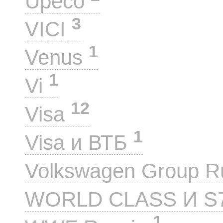
Upeco
3
VICI
1
Venus
1
Vi
12
Visa
1
Visa и ВТБ
Volkswagen Group 
WORLD CLASS И S
1