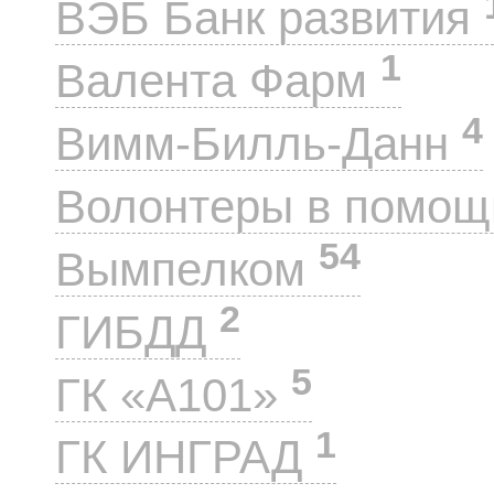
ВЭБ Банк развития
1
Валента Фарм
4
Вимм-Билль-Данн
Волонтеры в помощ
54
Вымпелком
2
ГИБДД
5
ГК «А101»
1
ГК ИНГРАД