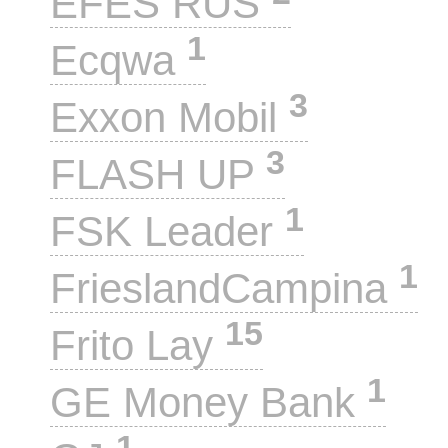
EFES RUS
1
Ecqwa
3
Exxon Mobil
3
FLASH UP
1
FSK Leader
1
FrieslandCampina
15
Frito Lay
1
GE Money Bank
1