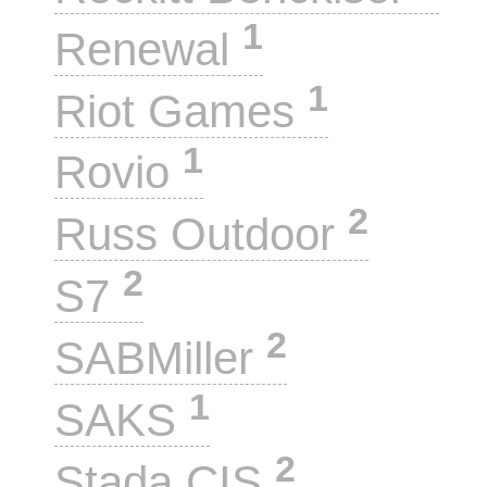
1
Renewal
1
Riot Games
1
Rovio
2
Russ Outdoor
2
S7
2
SABMiller
1
SAKS
2
Stada CIS