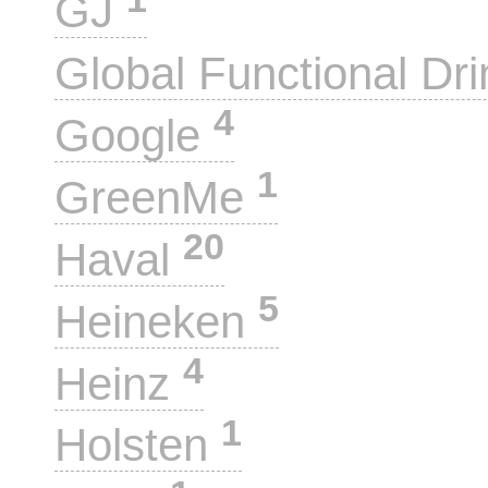
GJ
Global Functional Dr
4
Google
1
GreenMe
20
Haval
5
Heineken
4
Heinz
1
Holsten