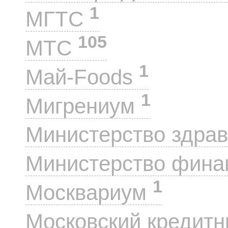
1
МГТС
105
МТС
1
Май-Foods
1
Мигрениум
Министерство здра
Министерство фин
1
Москвариум
Московский кредит