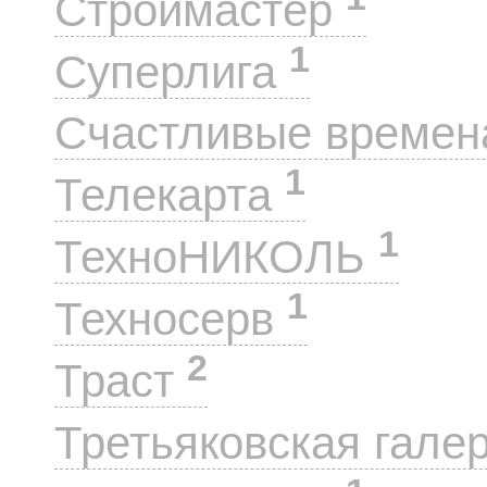
Строймастер
1
Суперлига
Счастливые време
1
Телекарта
1
ТехноНИКОЛЬ
1
Техносерв
2
Траст
Третьяковская гале