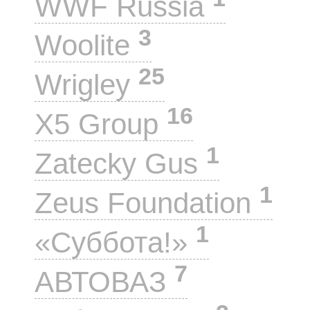
WWF Russia
3
Woolite
25
Wrigley
16
X5 Group
1
Zatecky Gus
1
Zeus Foundation
1
«Суббота!»
7
АВТОВАЗ