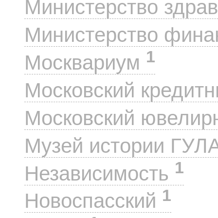
Министерство здра
Министерство фин
1
Москвариум
Московский кредит
Московский ювелир
Музей истории ГУЛ
1
Независимость
1
Новоспасский