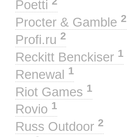
2
Poetti
2
Procter & Gamble
2
Profi.ru
1
Reckitt Benckiser
1
Renewal
1
Riot Games
1
Rovio
2
Russ Outdoor