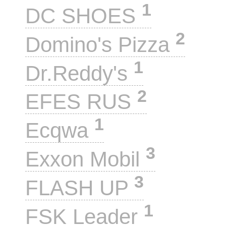
1
DC SHOES
2
Domino's Pizza
1
Dr.Reddy's
2
EFES RUS
1
Ecqwa
3
Exxon Mobil
3
FLASH UP
1
FSK Leader