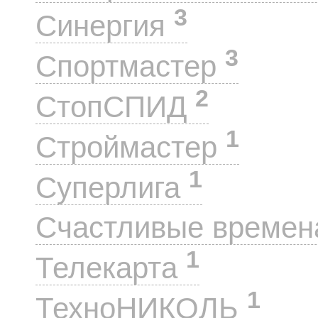
3
Синергия
3
Спортмастер
2
СтопСПИД
1
Строймастер
1
Суперлига
Счастливые време
1
Телекарта
1
ТехноНИКОЛЬ