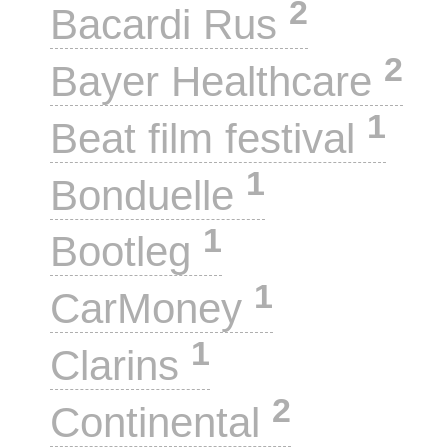
2
Bacardi Rus
2
Bayer Healthcare
1
Beat film festival
1
Bonduelle
1
Bootleg
1
CarMoney
1
Clarins
2
Continental