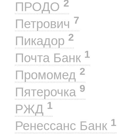
2
ПРОДО
7
Петрович
2
Пикадор
1
Почта Банк
2
Промомед
9
Пятерочка
1
РЖД
1
Ренессанс Банк