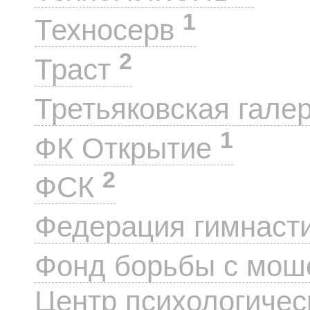
1
Техносерв
2
Траст
Третьяковская гале
1
ФК Открытие
2
ФСК
Федерация гимнаст
Фонд борьбы с мо
Центр психологиче