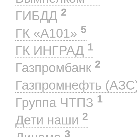
2
ГИБДД
5
ГК «А101»
1
ГК ИНГРАД
2
Газпромбанк
Газпромнефть (АЗС
1
Группа ЧТПЗ
2
Дети наши
3