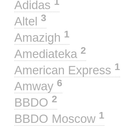
1
Adidas
3
Altel
1
Amazigh
2
Amediateka
1
American Express
6
Amway
2
BBDO
1
BBDO Moscow