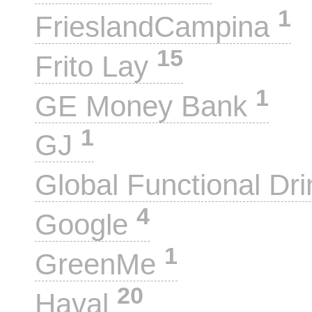
1
FrieslandCampina
15
Frito Lay
1
GE Money Bank
1
GJ
Global Functional Dr
4
Google
1
GreenMe
20
Haval