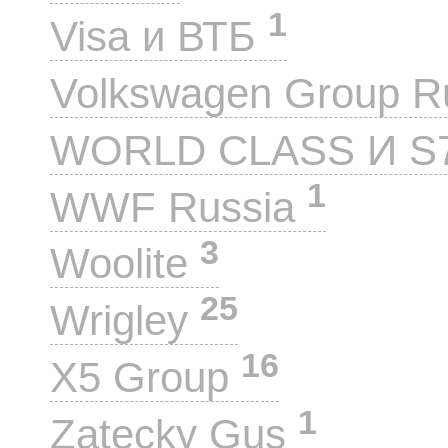
1
Visa и ВТБ
Volkswagen Group 
WORLD CLASS И S
1
WWF Russia
3
Woolite
25
Wrigley
16
X5 Group
1
Zatecky Gus