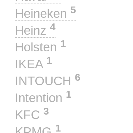
5
Heineken
4
Heinz
1
Holsten
1
IKEA
6
INTOUCH
1
Intention
3
KFC
1
KPMG