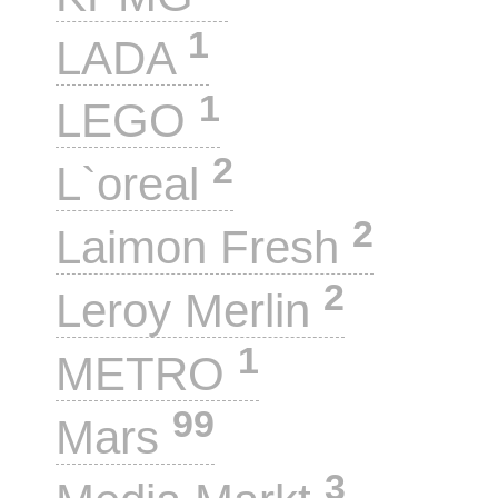
1
LADA
1
LEGO
2
L`oreal
2
Laimon Fresh
2
Leroy Merlin
1
METRO
99
Mars
3