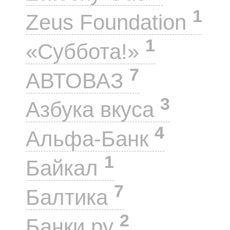
1
Zeus Foundation
1
«Суббота!»
7
АВТОВАЗ
3
Азбука вкуса
4
Альфа-Банк
1
Байкал
7
Балтика
2
Банки.ру