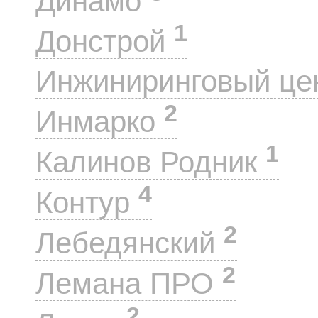
Динамо
1
Донстрой
Инжиниринговый це
2
Инмарко
1
Калинов Родник
4
Контур
2
Лебедянский
2
Лемана ПРО
2