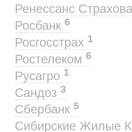
Ренессанс Страхов
6
Росбанк
1
Росгосстрах
6
Ростелеком
1
Русагро
3
Сандоз
5
Сбербанк
Сибирские Жилые 