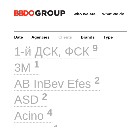
who we are
what we do
Date
Agencies
Clients
Brands
Type
9
1-й ДСК, ФСК
1
3M
2
AB InBev Efes
2
ASD
4
Acino