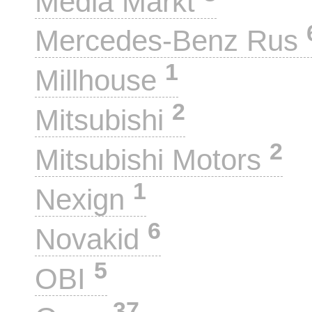
Media Markt
Mercedes-Benz Rus
1
Millhouse
2
Mitsubishi
2
Mitsubishi Motors
1
Nexign
6
Novakid
5
OBI
37