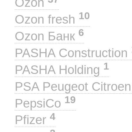
Ozon
10
Ozon fresh
6
Ozon Банк
PASHA Construction
1
PASHA Holding
PSA Peugeot Citroe
19
PepsiCo
4
Pfizer