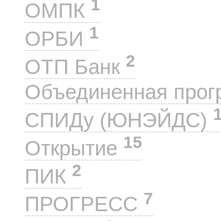
1
ОМПК
1
ОРБИ
2
ОТП Банк
Объединенная прог
СПИДу (ЮНЭЙДС)
15
Открытие
2
ПИК
7
ПРОГРЕСС