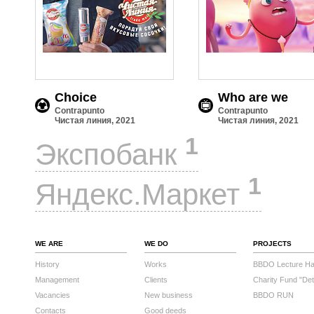
Choice
Who are we
Contrapunto
Contrapunto
Чистая линия, 2021
Чистая линия, 2021
1
Экспобанк
1
Яндекс.Маркет
WE ARE
WE DO
PROJECTS
History
Works
BBDO Lecture Hal
Management
Clients
Charity Fund "Det
Vacancies
New business
BBDO RUN
Contacts
Good deeds