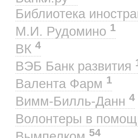
Библиотека иностра
1
М.И. Рудомино
4
ВК
ВЭБ Банк развития
1
Валента Фарм
4
Вимм-Билль-Данн
Волонтеры в помощ
54
Вымпелком