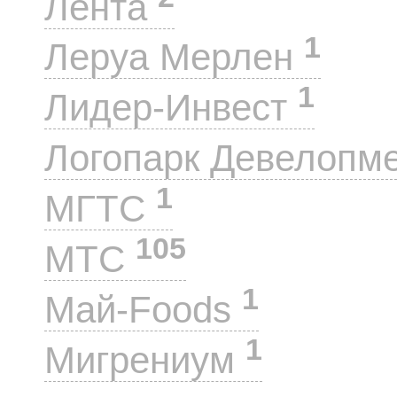
Лента
1
Леруа Мерлен
1
Лидер-Инвест
Логопарк Девелопм
1
МГТС
105
МТС
1
Май-Foods
1
Мигрениум