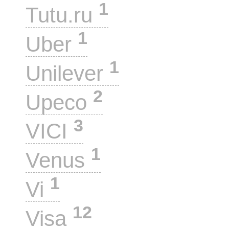
1
Tutu.ru
1
Uber
1
Unilever
2
Upeco
3
VICI
1
Venus
1
Vi
12
Visa