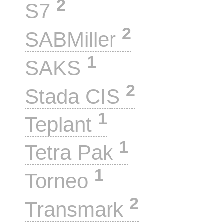
2
S7
2
SABMiller
1
SAKS
2
Stada CIS
1
Teplant
1
Tetra Pak
1
Torneo
2
Transmark