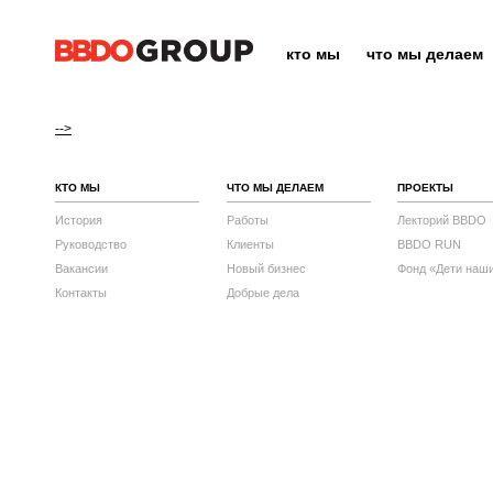
кто мы
что мы делаем
-->
КТО МЫ
ЧТО МЫ ДЕЛАЕМ
ПРОЕКТЫ
История
Работы
Лекторий BBDO
Руководство
Клиенты
BBDO RUN
Вакансии
Новый бизнес
Фонд «Дети наш
Контакты
Добрые дела