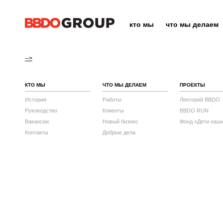
кто мы
что мы делаем
-->
КТО МЫ
ЧТО МЫ ДЕЛАЕМ
ПРОЕКТЫ
История
Работы
Лекторий BBDO
Руководство
Клиенты
BBDO RUN
Вакансии
Новый бизнес
Фонд «Дети наш
Контакты
Добрые дела