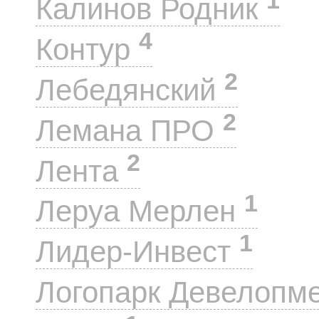
1
Калинов Родник
4
Контур
2
Лебедянский
2
Лемана ПРО
2
Лента
1
Леруа Мерлен
1
Лидер-Инвест
Логопарк Девелопм