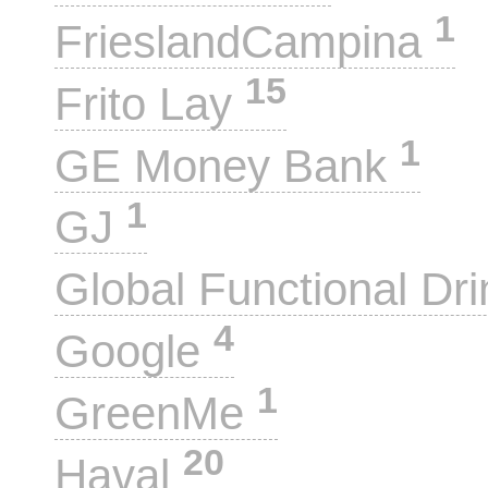
1
FrieslandCampina
15
Frito Lay
1
GE Money Bank
1
GJ
Global Functional Dr
4
Google
1
GreenMe
20
Haval