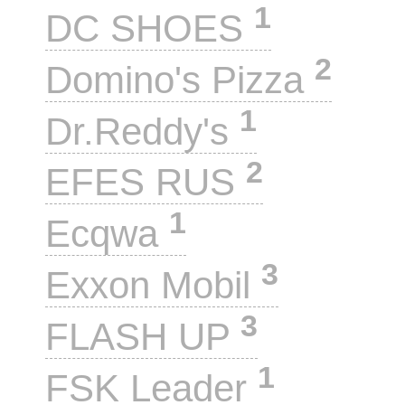
1
DC SHOES
2
Domino's Pizza
1
Dr.Reddy's
2
EFES RUS
1
Ecqwa
3
Exxon Mobil
3
FLASH UP
1
FSK Leader