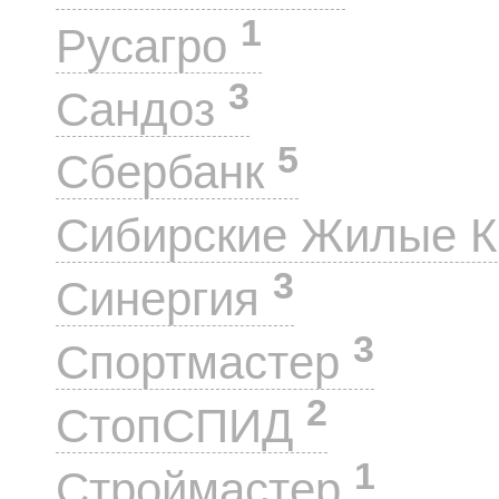
1
Русагро
3
Сандоз
5
Сбербанк
Сибирские Жилые 
3
Синергия
3
Спортмастер
2
СтопСПИД
1
Строймастер