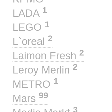
1
LADA
1
LEGO
2
L`oreal
2
Laimon Fresh
2
Leroy Merlin
1
METRO
99
Mars
3