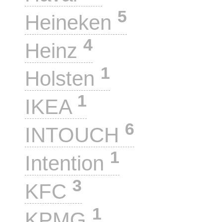
5
Heineken
4
Heinz
1
Holsten
1
IKEA
6
INTOUCH
1
Intention
3
KFC
1
KPMG