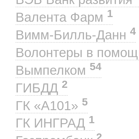
1
Валента Фарм
4
Вимм-Билль-Данн
Волонтеры в помощ
54
Вымпелком
2
ГИБДД
5
ГК «А101»
1
ГК ИНГРАД
2