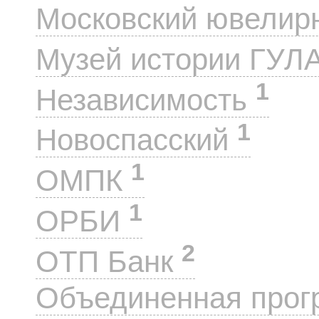
Московский ювелир
Музей истории ГУЛ
1
Независимость
1
Новоспасский
1
ОМПК
1
ОРБИ
2
ОТП Банк
Объединенная прог