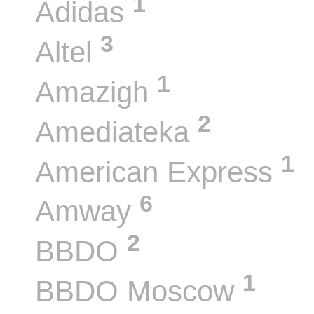
1
Adidas
3
Altel
1
Amazigh
2
Amediateka
1
American Express
6
Amway
2
BBDO
1
BBDO Moscow