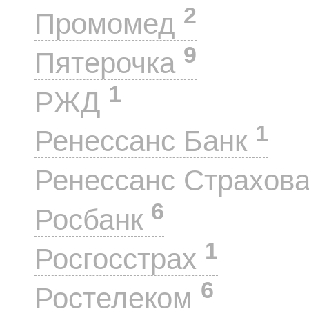
2
Промомед
9
Пятерочка
1
РЖД
1
Ренессанс Банк
Ренессанс Страхов
6
Росбанк
1
Росгосстрах
6
Ростелеком