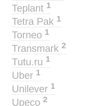
1
Teplant
1
Tetra Pak
1
Torneo
2
Transmark
1
Tutu.ru
1
Uber
1
Unilever
2
Upeco