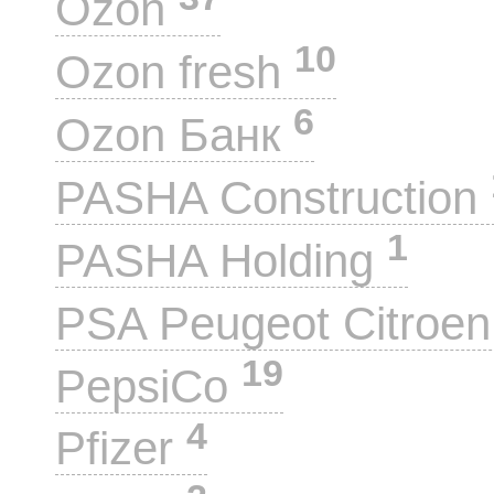
Ozon
10
Ozon fresh
6
Ozon Банк
PASHA Construction
1
PASHA Holding
PSA Peugeot Citroe
19
PepsiCo
4
Pfizer