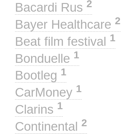
2
Bacardi Rus
2
Bayer Healthcare
1
Beat film festival
1
Bonduelle
1
Bootleg
1
CarMoney
1
Clarins
2
Continental