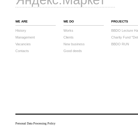
WE ARE
WE DO
PROJECTS
History
Works
BBDO Lecture Hal
Management
Clients
Charity Fund "Det
Vacancies
New business
BBDO RUN
Contacts
Good deeds
Personal Data Processing Policy