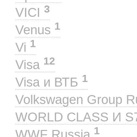
3
VICI
1
Venus
1
Vi
12
Visa
1
Visa и ВТБ
Volkswagen Group 
WORLD CLASS И S
1
WWF Russia