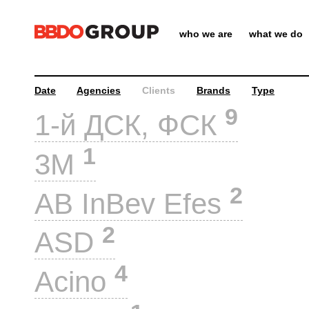
who we are
what we do
Date
Agencies
Clients
Brands
Type
9
1-й ДСК, ФСК
1
3M
2
AB InBev Efes
2
ASD
4
Acino