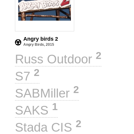
Angry birds 2
Angry Birds, 2015
2
Russ Outdoor
2
S7
2
SABMiller
1
SAKS
2
Stada CIS