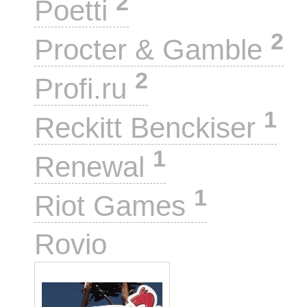
2
Poetti
2
Procter & Gamble
2
Profi.ru
1
Reckitt Benckiser
1
Renewal
1
Riot Games
1
Rovio