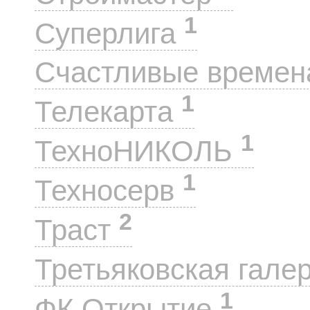
1
Суперлига
Счастливые време
1
Телекарта
1
ТехноНИКОЛЬ
1
Техносерв
2
Траст
Третьяковская гале
1
ФК Открытие