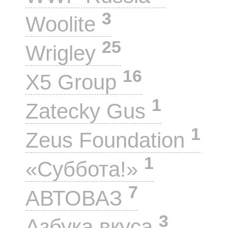
3
Woolite
25
Wrigley
16
X5 Group
1
Zatecky Gus
1
Zeus Foundation
1
«Суббота!»
7
АВТОВАЗ
3
Азбука вкуса