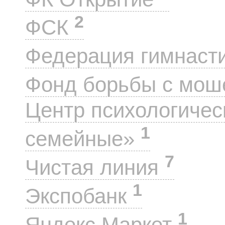
2
ФСК
Федерация гимнаст
Фонд борьбы с мо
Центр психологиче
1
семейные»
7
Чистая линия
1
Экспобанк
1
Яндекс.Маркет