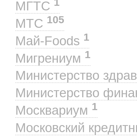
1
МГТС
105
МТС
1
Май-Foods
1
Мигрениум
Министерство здра
Министерство фин
1
Москвариум
Московский кредит