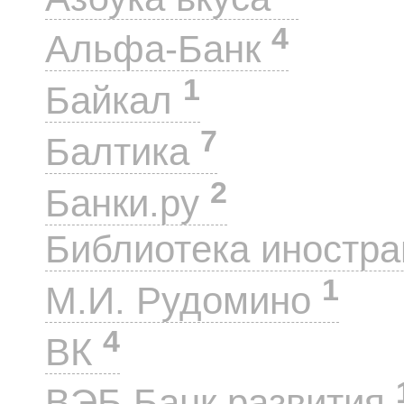
4
Альфа-Банк
1
Байкал
7
Балтика
2
Банки.ру
Библиотека иностра
1
М.И. Рудомино
4
ВК
ВЭБ Банк развития