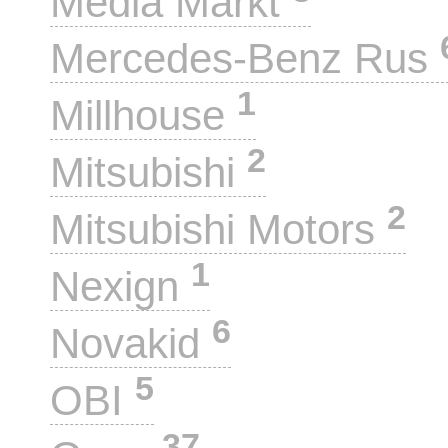
Media Markt
Mercedes-Benz Rus
1
Millhouse
2
Mitsubishi
2
Mitsubishi Motors
1
Nexign
6
Novakid
5
OBI
37