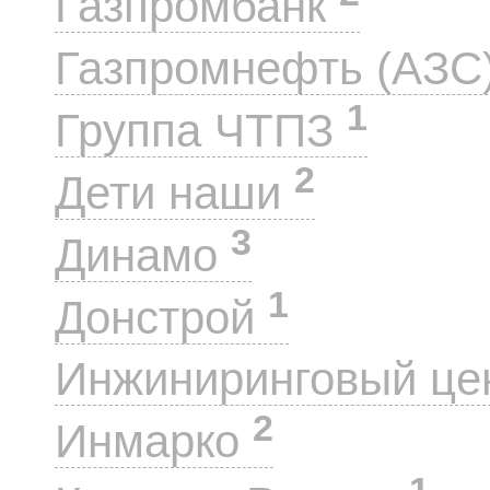
Газпромбанк
Газпромнефть (АЗС
1
Группа ЧТПЗ
2
Дети наши
3
Динамо
1
Донстрой
Инжиниринговый це
2
Инмарко