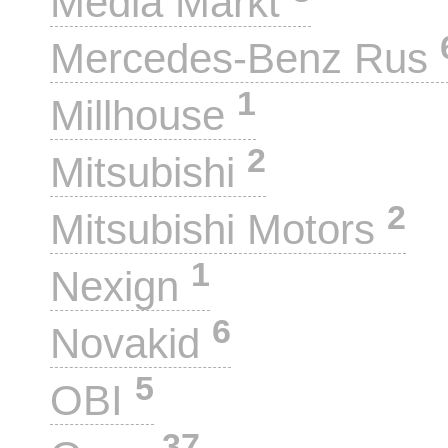
Media Markt
Mercedes-Benz Rus
1
Millhouse
2
Mitsubishi
2
Mitsubishi Motors
1
Nexign
6
Novakid
5
OBI
37