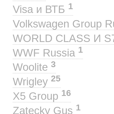
1
Visa и ВТБ
Volkswagen Group 
WORLD CLASS И S
1
WWF Russia
3
Woolite
25
Wrigley
16
X5 Group
1
Zatecky Gus