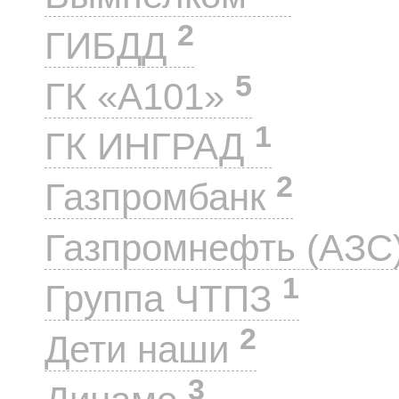
2
ГИБДД
5
ГК «А101»
1
ГК ИНГРАД
2
Газпромбанк
Газпромнефть (АЗС
1
Группа ЧТПЗ
2
Дети наши
3