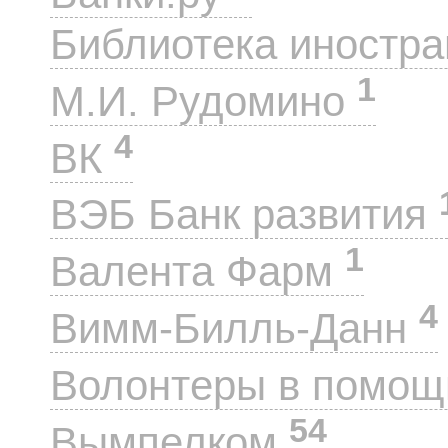
Библиотека иностра
1
М.И. Рудомино
4
ВК
ВЭБ Банк развития
1
Валента Фарм
4
Вимм-Билль-Данн
Волонтеры в помощ
54
Вымпелком