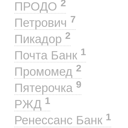
2
ПРОДО
7
Петрович
2
Пикадор
1
Почта Банк
2
Промомед
9
Пятерочка
1
РЖД
1
Ренессанс Банк