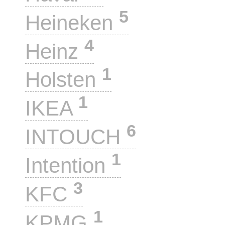
5
Heineken
4
Heinz
1
Holsten
1
IKEA
6
INTOUCH
1
Intention
3
KFC
1
KPMG