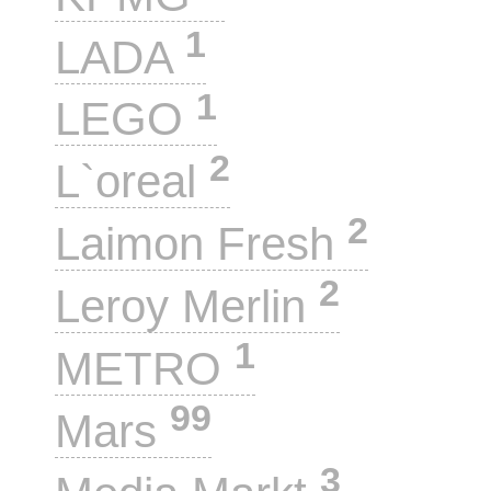
1
LADA
1
LEGO
2
L`oreal
2
Laimon Fresh
2
Leroy Merlin
1
METRO
99
Mars
3