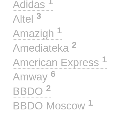
1
Adidas
3
Altel
1
Amazigh
2
Amediateka
1
American Express
6
Amway
2
BBDO
1
BBDO Moscow