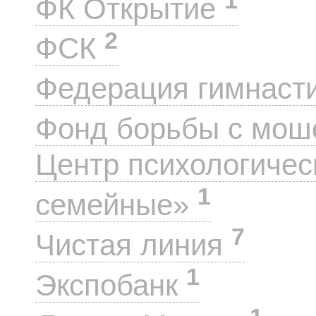
ФК Открытие
2
ФСК
Федерация гимнаст
Фонд борьбы с мо
Центр психологиче
1
семейные»
7
Чистая линия
1
Экспобанк