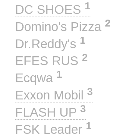
1
DC SHOES
2
Domino's Pizza
1
Dr.Reddy's
2
EFES RUS
1
Ecqwa
3
Exxon Mobil
3
FLASH UP
1
FSK Leader