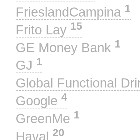
1
FrieslandCampina
15
Frito Lay
1
GE Money Bank
1
GJ
Global Functional Dr
4
Google
1
GreenMe
20
Haval