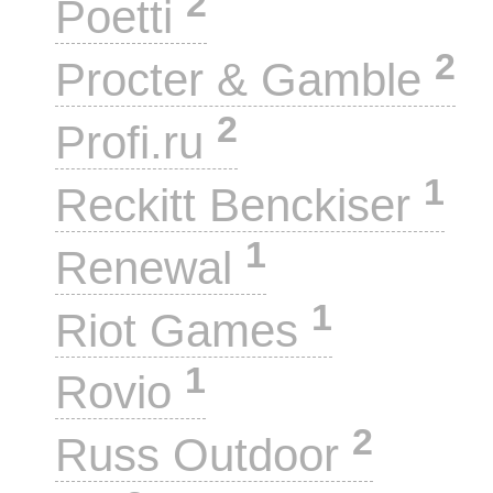
2
Poetti
2
Procter & Gamble
2
Profi.ru
1
Reckitt Benckiser
1
Renewal
1
Riot Games
1
Rovio
2
Russ Outdoor