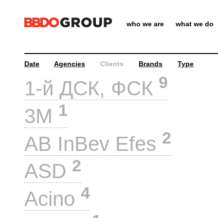
who we are
what we do
Date
Agencies
Clients
Brands
Type
9
1-й ДСК, ФСК
1
3M
2
AB InBev Efes
2
ASD
4
Acino