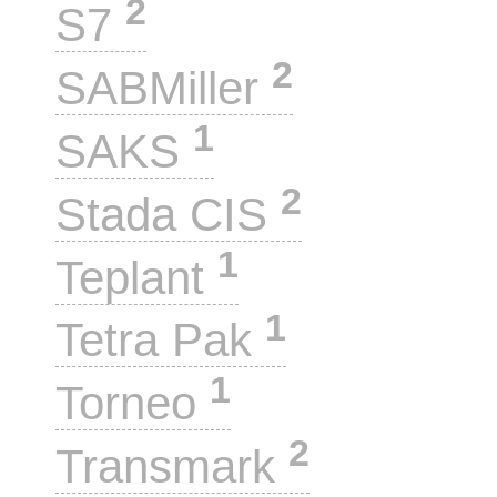
2
S7
2
SABMiller
1
SAKS
2
Stada CIS
1
Teplant
1
Tetra Pak
1
Torneo
2
Transmark