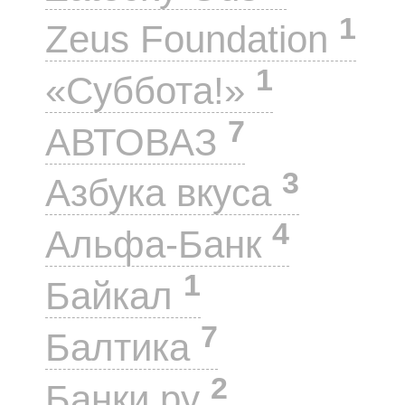
1
Zeus Foundation
1
«Суббота!»
7
АВТОВАЗ
3
Азбука вкуса
4
Альфа-Банк
1
Байкал
7
Балтика
2
Банки.ру