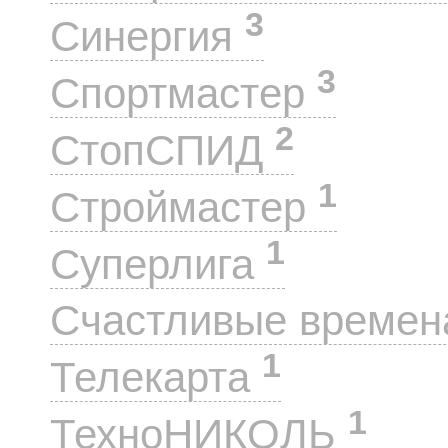
3
Синергия
3
Спортмастер
2
СтопСПИД
1
Строймастер
1
Суперлига
Счастливые време
1
Телекарта
1
ТехноНИКОЛЬ