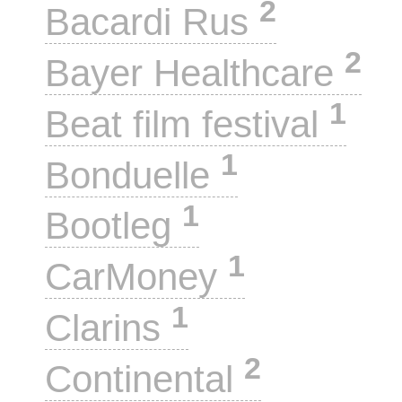
2
Bacardi Rus
2
Bayer Healthcare
1
Beat film festival
1
Bonduelle
1
Bootleg
1
CarMoney
1
Clarins
2
Continental