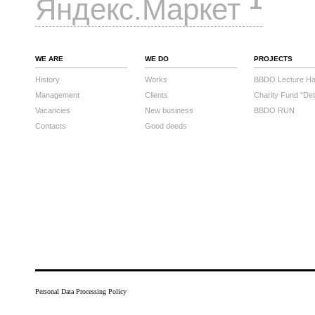
1
Яндекс.Маркет
WE ARE
WE DO
PROJECTS
History
Works
BBDO Lecture Hal
Management
Clients
Charity Fund "Det
Vacancies
New business
BBDO RUN
Contacts
Good deeds
Personal Data Processing Policy