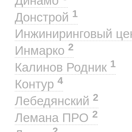
Динамо
1
Донстрой
Инжиниринговый це
2
Инмарко
1
Калинов Родник
4
Контур
2
Лебедянский
2
Лемана ПРО
2