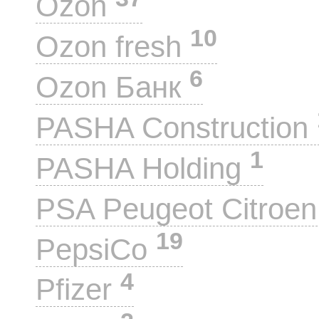
Ozon
10
Ozon fresh
6
Ozon Банк
PASHA Construction
1
PASHA Holding
PSA Peugeot Citroe
19
PepsiCo
4
Pfizer