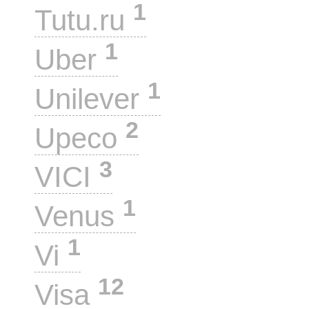
1
Tutu.ru
1
Uber
1
Unilever
2
Upeco
3
VICI
1
Venus
1
Vi
12
Visa