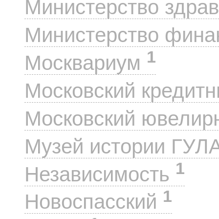
Министерство здра
Министерство фин
1
Москвариум
Московский кредит
Московский ювелир
Музей истории ГУЛ
1
Независимость
1
Новоспасский