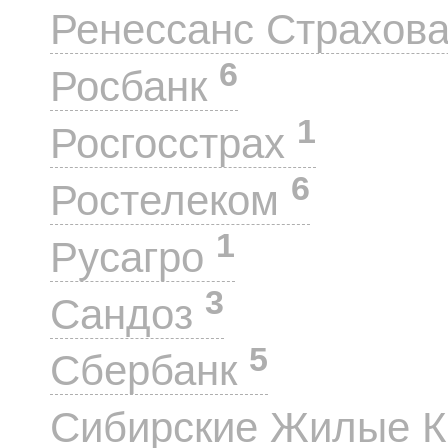
Ренессанс Страхов
6
Росбанк
1
Росгосстрах
6
Ростелеком
1
Русагро
3
Сандоз
5
Сбербанк
Сибирские Жилые 