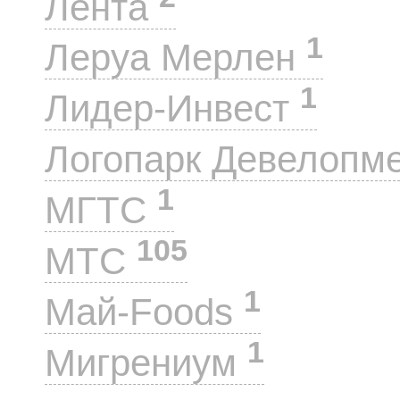
Лента
1
Леруа Мерлен
1
Лидер-Инвест
Логопарк Девелопм
1
МГТС
105
МТС
1
Май-Foods
1
Мигрениум