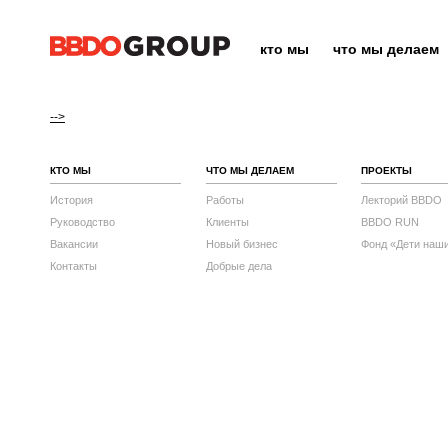
кто мы
что мы делаем
-->
КТО МЫ
ЧТО МЫ ДЕЛАЕМ
ПРОЕКТЫ
История
Работы
Лекторий BBDO
Руководство
Клиенты
BBDO RUN
Вакансии
Новый бизнес
Фонд «Дети наш
Контакты
Добрые дела